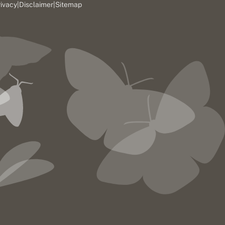
rivacy
|
Disclaimer
|
Sitemap