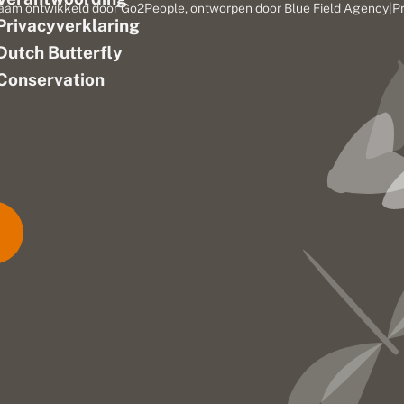
aam ontwikkeld door
Go2People
, ontworpen door
Blue Field Agency
|
P
Privacyverklaring
n
Dutch Butterfly
Conservation