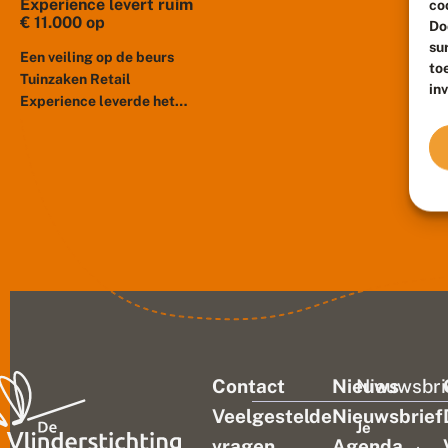
Experience levert ruim
co
€ 11.000 op
Do
su
Een veiling op de beurs
to
Tuinzaken Retail
in
Experience leverde het
fantastische bedrag op van
€ 11.250,- voor De
VlinderstichtingSpeciaal
voor de beurs Tuinzaken
Retail Experience,...
Contact
Nieuws
Nieuwsbri
Veelgestelde
Nieuwsbrief
Je
vragen
Agenda