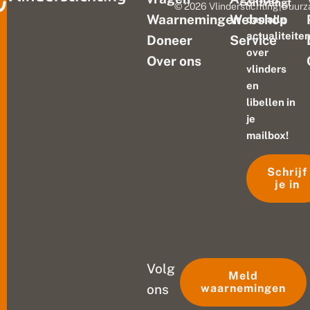
ontvangt
© 2026 Vlinderstichting
|
Duurz
Waarnemingen
Webshop
dan alle
actualiteite
Doneer
Service
over
Over ons
vlinders
en
libellen in
je
mailbox!
Schrijf
je in
Volg
Meld
ons
waarnemingen