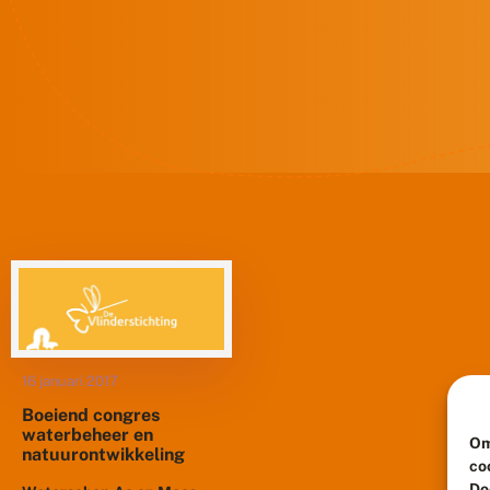
16 januari 2017
Boeiend congres
waterbeheer en
Om
natuurontwikkeling
co
Do