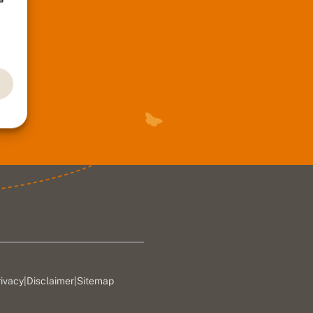
rivacy
|
Disclaimer
|
Sitemap