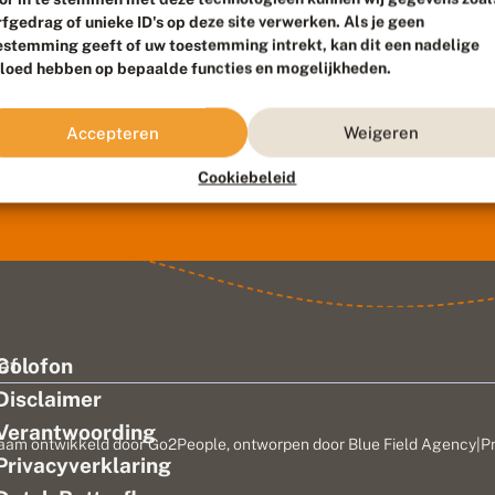
rfgedrag of unieke ID's op deze site verwerken. Als je geen
estemming geeft of uw toestemming intrekt, kan dit een nadelige
vloed hebben op bepaalde functies en mogelijkheden.
Accepteren
Weigeren
Cookiebeleid
ef
Colofon
Disclaimer
Verantwoording
aam ontwikkeld door
Go2People
, ontworpen door
Blue Field Agency
|
P
Privacyverklaring
n