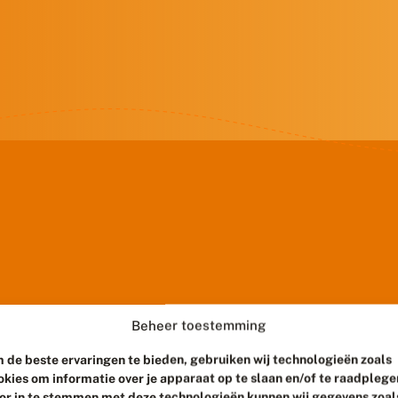
Beheer toestemming
 de beste ervaringen te bieden, gebruiken wij technologieën zoals
okies om informatie over je apparaat op te slaan en/of te raadplege
or in te stemmen met deze technologieën kunnen wij gegevens zoal