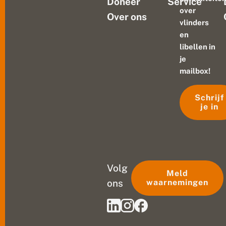
Doneer
Service
over
Over ons
vlinders
en
libellen in
je
mailbox!
Schrijf
je in
Volg
Meld
ons
waarnemingen