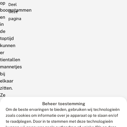
op
Deel
boomstammen
deze
en
pagina
in
de
toptijd
kunnen
er
tientallen
mannetjes
bij
elkaar
zitten.
Ze
zitten
Beheer toestemming
vaak
Om de beste ervaringen te bieden, gebruiken wij technologieën
zoals cookies om informatie over je apparaat op te slaan en/of
met
te raadplegen. Door in te stemmen met deze technologieën
hun