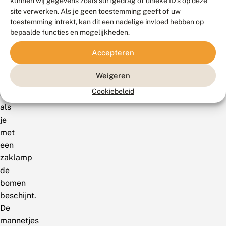
kunnen wij gegevens zoals surfgedrag of unieke ID's op deze
vleugels
site verwerken. Als je geen toestemming geeft of uw
omhoog,
toestemming intrekt, kan dit een nadelige invloed hebben op
waardoor
bepaalde functies en mogelijkheden.
de
Accepteren
lichte
‘zeiltjes’
Weigeren
erg
Cookiebeleid
opvallen
als
je
met
een
zaklamp
de
bomen
beschijnt.
De
mannetjes