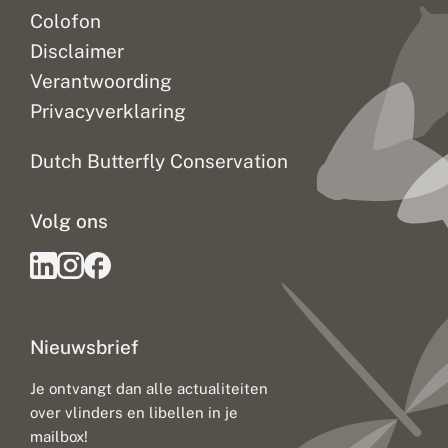
u
Colofon
r
s
Disclaimer
t
o
Verantwoording
f
Privacyverklaring
g
e
b
Dutch Butterfly Conservation
r
e
k
Volg ons
a
l
s
s
t
i
l
Nieuwsbrief
l
e
b
Je ontvangt dan alle actualiteiten
o
over vlinders en libellen in je
o
s
mailbox!