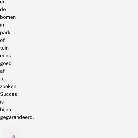
en
de
bomen
in
park
of
tuin
eens
goed
af
te
zoeken.
Succes
is
bijna
gegarandeerd.
11
9
5