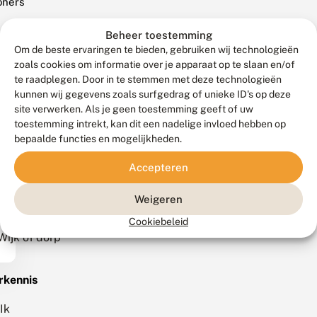
oners
Beheer toestemming
eentes
versum
Om de beste ervaringen te bieden, gebruiken wij technologieën
zoals cookies om informatie over je apparaat op te slaan en/of
ise
te raadplegen. Door in te stemmen met deze technologieën
en
kunnen wij gegevens zoals surfgedrag of unieke ID's op deze
site verwerken. Als je geen toestemming geeft of uw
sen
toestemming intrekt, kan dit een nadelige invloed hebben op
bepaalde functies en mogelijkheden.
nen
e
Accepteren
eentegrenzen
en
en.
Weigeren
Cookiebeleid
Wijk of dorp
rkennis
Ik