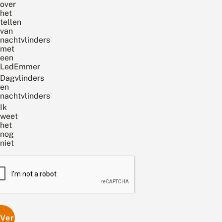
over
het
tellen
van
nachtvlinders
met
een
LedEmmer
Dagvlinders
en
nachtvlinders
Ik
weet
het
nog
niet
PTCHA
Versturen