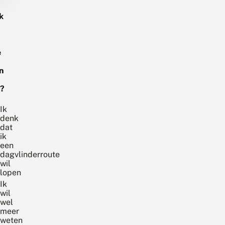
k
e
n
?
Ik
denk
dat
ik
een
dagvlinderroute
wil
lopen
Ik
wil
wel
meer
weten