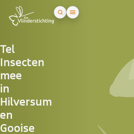
Doorgaan naar inhoud
Tel
Insecten
mee
in
Hilversum
en
Gooise