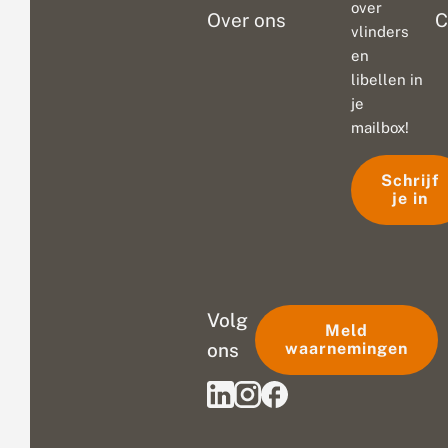
over
Over ons
C
vlinders
en
libellen in
je
mailbox!
Schrijf
je in
Volg
Meld
ons
waarnemingen