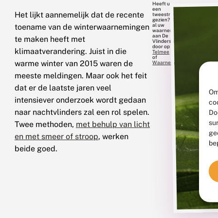
Heeft u
een
Het lijkt aannemelijk dat de recente
tweestreepvoorjaarsuil
gezien? Geef
al uw
toename van de winterwaarnemingen
waarnemingen
aan De
te maken heeft met
Vlinderstichting
door op
klimaatverandering. Juist in die
Telmee
of
warme winter van 2015 waren de
Waarneming.nl
.
meeste meldingen. Maar ook het feit
dat er de laatste jaren veel
Om
intensiever onderzoek wordt gedaan
co
naar nachtvlinders zal een rol spelen.
Do
su
Twee methoden,
met behulp van licht
ge
en met smeer of stroop
, werken
be
beide goed.