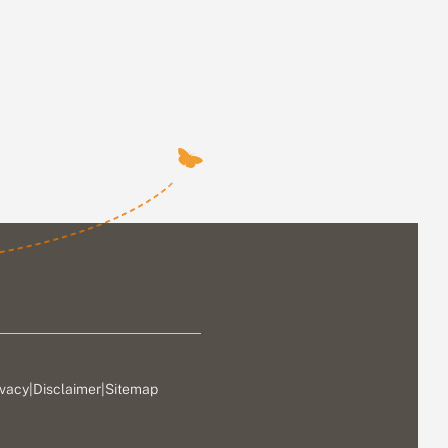
ivacy
|
Disclaimer
|
Sitemap