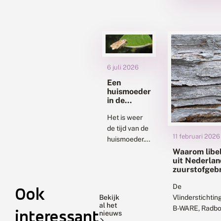
6 juli 2026
Een
huismoeder
in de
gordijnen
Het is weer
de tijd van de
11 februari 2026
huismoeder.
Deze grote,
Waarom libel
uit Nederlan
veel
zuurstofgebre
voorkomende
boosdoener
nachtvlinder
De
Ook
wordt vaak in
Bekijk
Vlinderstichti
huizen
al het
B-WARE, Radb
interessant
nieuws
gezien. Dat
Universiteit, St