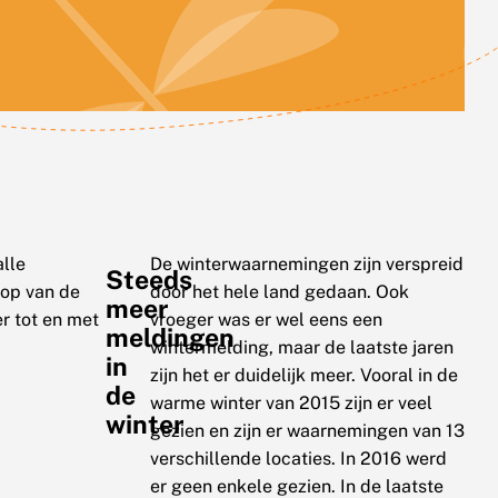
alle
De winterwaarnemingen zijn verspreid
Steeds
top van de
door het hele land gedaan. Ook
meer
er tot en met
vroeger was er wel eens een
meldingen
wintermelding, maar de laatste jaren
in
zijn het er duidelijk meer. Vooral in de
de
warme winter van 2015 zijn er veel
winter
gezien en zijn er waarnemingen van 13
verschillende locaties. In 2016 werd
er geen enkele gezien. In de laatste