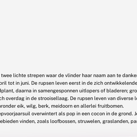
 twee lichte strepen waar de vlinder haar naam aan te danken
pril tot in juni. De rupsen leven eerst in de zich ontwikkelen
plant, daarna in samengesponnen uitlopers of bladeren; gro
ch overdag in de strooisellaag. De rupsen leven van diverse
ronder eik, wilg, berk, meidoorn en allerlei fruitbomen.
pvoorjaarsuil overwintert als pop in een cocon in de grond. J
fgebieden vinden, zoals loofbossen, struwelen, graslanden, p