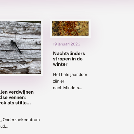
19 januari 2026
Nachtvlinders
stropen in de
winter
Het hele jaar door
zijn er
nachtvlinders
len verdwijnen
actief. In perioden
dse vennen:
dat het vriest
k als stille
zullen ze zich
rustig houden,
ng, Onderzoekcentrum
maar als de
oud
nachttemperatuur
ichting
wat hoger is,...