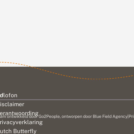
aardenburg Ecology
bellen uit
ennen gaan sinds
eruit. Nieuw
zien dat de
 warmer...
ef
olofon
isclaimer
erantwoording
am ontwikkeld door
Go2People
, ontworpen door
Blue Field Agency
|
Pr
rivacyverklaring
utch Butterfly