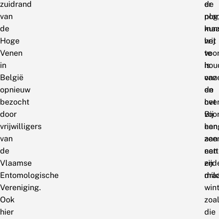
zuidrand
er
de
van
nog
pla
de
maa
kun
Hoge
het
vrij
Venen
voo
te
in
is
hou
België
onz
van
opnieuw
en
de
bezocht
het
ove
door
voo
Bij
vrijwilligers
han
een
van
aan
zee
de
een
nat
Vlaamse
zijd
en
Entomologische
dra
mil
Vereniging.
wint
Ook
zoa
hier
die