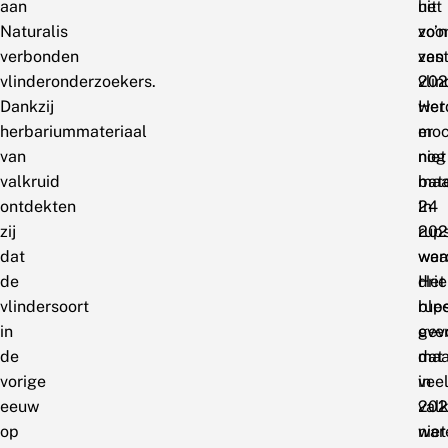
aan
uit
het
Naturalis
zo’n
voor
verbonden
zest
van
vlinderonderzoekers.
vlin
202
Dankzij
Het
wer
herbariummateriaal
moc
er
van
niet
nog
valkruid
bat
maa
ontdekten
In
24
zij
202
rup
dat
wer
waa
de
drie
Het
vlindersoort
rup
ble
in
gev
over
de
maa
dat
vorige
in
vee
eeuw
202
val
op
war
niet