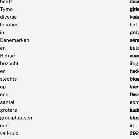
heeft
rup
min
Tymo
tijd
ges
diverse
het
van
locaties
en
het
in
dro
geb
Denemarken
zom
aan
en
al
bel
België
vroe
voe
bezocht
in
Tege
en
het
ruk
slechts
bla
mos
op
ster
bra
een
De
bie
aantal
ech
en
grotere
ext
klei
groeiplaatsen
ble
stru
met
in
op,
valkruid
202
die