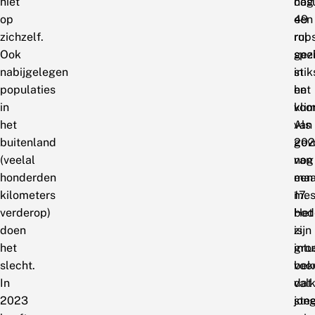
niet
nog
cas
op
49
een
zichzelf.
rup
rol
Ook
gez
spe
nabijgelegen
in
stik
populaties
het
en
in
voor
kli
het
van
Als
buitenland
202
gev
(veelal
nog
van
honderden
maa
een
kilometers
17.
mes
verderop)
Het
bo
doen
is
zijn
het
int
gro
slecht.
bek
voo
In
dat
valk
2023
jon
ste