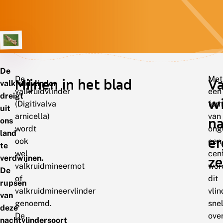
De
De
Met
Mijnen in het blad
V
valkruidvlinder
valkruidvlinder
een
dreigt
wi
(Digitivalva
for
uit
arnicella)
van
na
ons
wordt
ong
land
er
ook
een
te
wel
cen
verdwijnen.
z
valkruidmineermot
wor
De
of
dit
rupsen
valkruidmineervlinder
vlin
van
genoemd.
sne
deze
De
ove
nachtvlindersoort