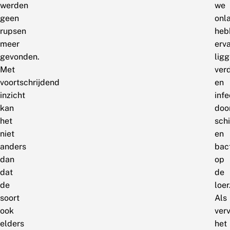
werden
we
geen
onl
rupsen
heb
meer
erva
gevonden.
lig
Met
ver
voortschrijdend
en
inzicht
infe
kan
doo
het
sch
niet
en
anders
bac
dan
op
dat
de
de
loer
soort
Als
ook
ver
elders
het