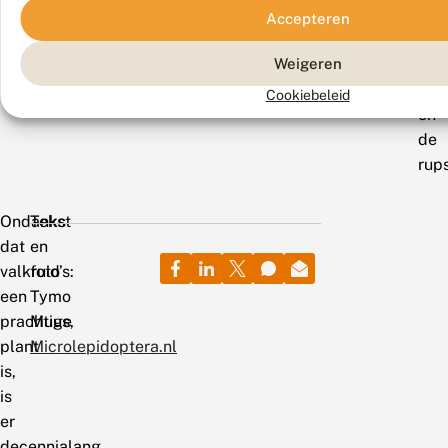
oef
Accepteren
voo
Weigeren
de
pla
Cookiebeleid
en
de
rup
Ondanks
Tekst
dat
en
valkruid
foto’s:
een
Tymo
prachtige
Muus,
plant
Microlepidoptera.nl
is,
is
er
decennialang