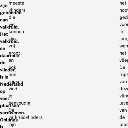
meeste
het
zijn
vlinders
hoo
gebonden
die
gez
aan
we
voo
valkruid.
kennen
in
Het
zijn
juni,
valkruid,
vrij
wan
en
groot
het
daarmee
en
vlie
de
ook
De
vlinder,
hun
rup
is in
rupsen
van
Nederland
vind
dez
op
je
vlin
veel
eenvoudig.
lev
plaatsen
De
van
verdwenen.
valkruidvlinders
de
Onlangs
zijn
bla
is