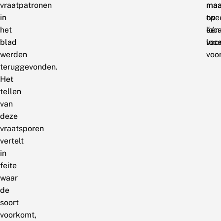
vraatpatronen
maa
maa
in
twe
op
het
loca
één
blad
voor
loca
werden
voor
teruggevonden.
Het
tellen
van
deze
vraatsporen
vertelt
in
feite
waar
de
soort
voorkomt,