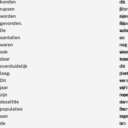
konden
uit.
de
rupsen
Er
pla
worden
zijn
ove
gevonden.
naa
Bij
De
sch
wa
aantallen
nu
en
waren
nog
nat
ook
sle
wee
daar
tus
wor
overduidelijk
de
dit
laag.
dert
pro
Dit
en
ver
jaar
vijft
en
zijn
rup
moe
dezelfde
aan
de
populaties
De
men
aan
soo
ingr
de
is
om