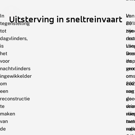
In
In
Van
Uitsterving in sneltreinvaart
tegenstelling
201
de
tot
zijn
twe
dagvlinders,
doo
res
is
Lan
vli
het
Dre
was
voor
ins
de
nachtvlinders
verr
gro
ingewikkelder
om
oms
om
een
202
een
van
nog
reconstructie
de
goe
te
drie
voo
maken
vli
rui
van
met
twe
de
valk
rup