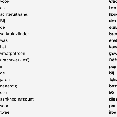
voor-
vrij
Ook
en
te
hier
achteruitgang.
hou
is
Bij
van
de
de
opr
situ
valkruidvlinder
bra
zee
was
en
sne
het
hou
ver
vraatpatroon
gew
In
(‘raamwerkjes’)
Dez
202
in
pop
sto
de
bij
de
jaren
Tyn
tell
negentig
bes
op
een
in
93
aanknopingspunt
die
rup
voor
per
en
twee
nog
in