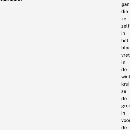
gan
die
ze
zelf
in
het
bla
vret
In
de
win
kru
ze
de
gro
in
voo
de