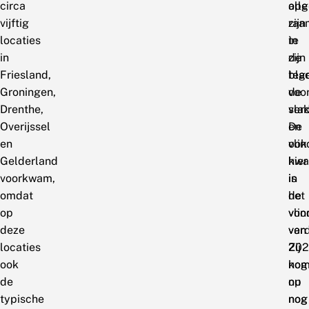
circa
alle
opg
vijftig
raa
zijn
locaties
in
te
in
de
zijn
Friesland,
bla
teg
Groningen,
voo
de
Drenthe,
ver
sla
Overijssel
De
en
en
vlin
ook
Gelderland
kw
hier
voorkwam,
in
is
omdat
het
de
op
voor
vlin
deze
van
ver
locaties
202
Zij
ook
nog
kom
de
op
nu
typische
nog
nog