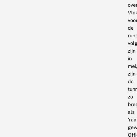
over
Vla
voo
de
rup
vol
zijn
in
mei
zijn
de
tun
zo
bre
als
‘ra
gew
Offi