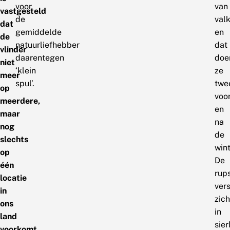
voor
van
vastgesteld
de
valk
dat
gemiddelde
en
de
natuurliefhebber
dat
vlinder
daarentegen
doe
niet
‘klein
ze
meer
spul’.
twe
op
voo
meerdere,
en
maar
na
nog
de
slechts
wint
op
De
één
rup
locatie
ver
in
zich
ons
in
land
sier
voorkomt.