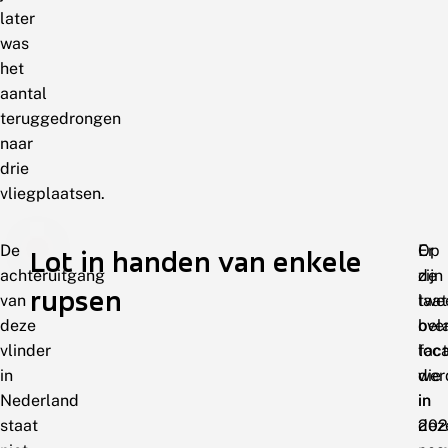
later
was
het
aantal
teruggedrongen
naar
drie
vliegplaatsen.
De
Op
Er
Lot in handen van enkele
achteruitgang
de
zijn
rupsen
van
laat
twe
deze
ove
bel
vlinder
loca
fac
in
wer
die
Nederland
in
in
staat
202
dez