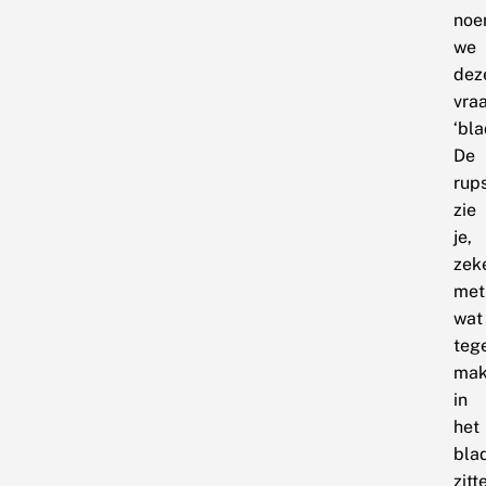
noe
we
dez
vra
‘bla
De
rup
zie
je,
zek
met
wat
tege
mak
in
het
bla
zitt