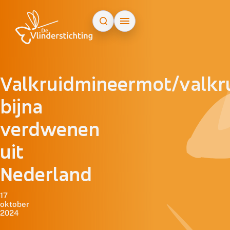
Doorgaan naar inhoud
Valkruidmineermot/valkru
bijna
verdwenen
uit
Nederland
17
oktober
2024