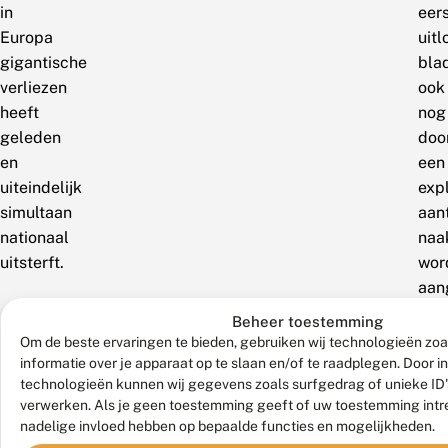
in
eer
Europa
uit
gigantische
bla
verliezen
ook
heeft
nog
geleden
doo
en
een
uiteindelijk
exp
simultaan
aan
nationaal
naa
uitsterft.
wor
aan
dan
Beheer toestemming
is
Om de beste ervaringen te bieden, gebruiken wij technologieën zo
het
informatie over je apparaat op te slaan en/of te raadplegen. Door 
technologieën kunnen wij gegevens zoals surfgedrag of unieke ID's
al
verwerken. Als je geen toestemming geeft of uw toestemming intre
sne
nadelige invloed hebben op bepaalde functies en mogelijkheden.
ein