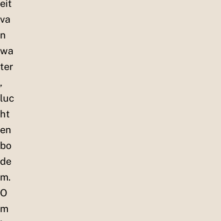
eit
va
n
wa
ter
,
luc
ht
en
bo
de
m.
O
m