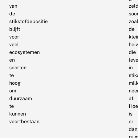
van
zel
de
soor
stikstofdepositie
zoa
blijft
de
voor
klei
veel
heiv
ecosystemen
die
en
lev
soorten
in
te
sti
hoog
mili
om
nee
duurzaam
af.
te
Hoe
kunnen
is
voortbestaan.
er
dan
rui