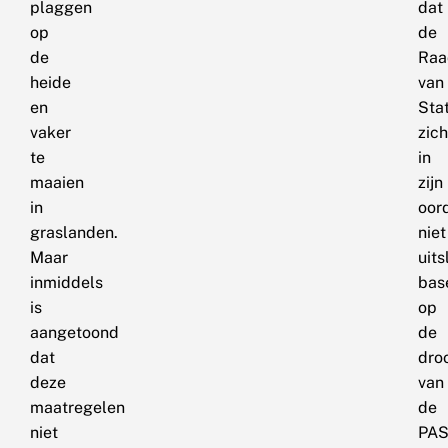
plaggen
dat
op
de
de
Raa
heide
van
en
Sta
vaker
zich
te
in
maaien
zijn
in
oor
graslanden.
niet
Maar
uits
inmiddels
bas
is
op
aangetoond
de
dat
dro
deze
van
maatregelen
de
niet
PAS