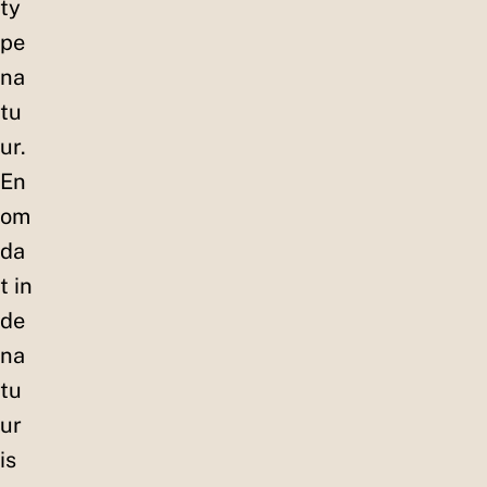
ty
pe
na
tu
ur.
En
om
da
t in
de
na
tu
ur
is