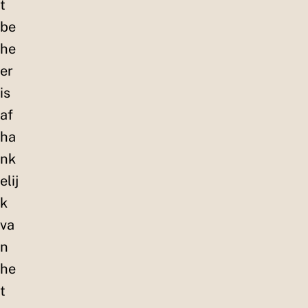
t
be
he
er
is
af
ha
nk
elij
k
va
n
he
t