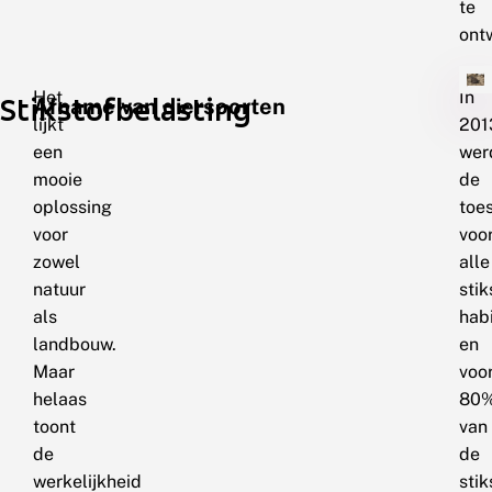
te
ont
Het
In
Stikstofbelasting
Afname van diersoorten
lijkt
201
een
wer
mooie
de
oplossing
toe
voor
voo
zowel
alle
natuur
sti
als
hab
landbouw.
en
Maar
voo
helaas
80
toont
van
de
de
werkelijkheid
sti