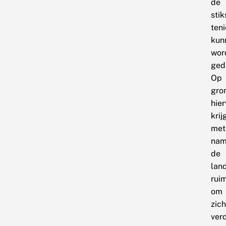
de
sti
teni
kun
wor
ged
Op
gro
hie
krij
met
na
de
lan
rui
om
zich
ver