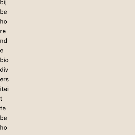
bij
be
ho
re
nd
e
bio
div
ers
itei
t
te
be
ho