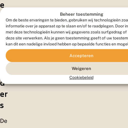
e
er
Beheer toestemming
Om de beste ervaringen te bieden, gebruiken wij technologieën zo
v
informatie over je apparaat op te slaan en/of te raadplegen. Door 
met deze technologieën kunnen wij gegevens zoals surfgedrag of 
o
deze site verwerken. Als je geen toestemming geeft of uw toestem
kan dit een nadelige invloed hebben op bepaalde functies en moge
or
Accepteren
vl
Weigeren
in
Cookiebeleid
d
er
s
De