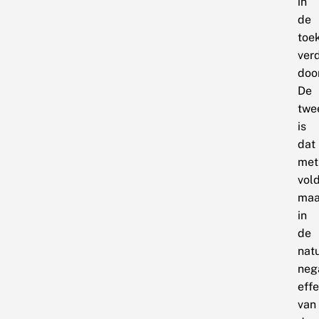
in
de
toe
ver
doo
De
twe
is
dat
met
vol
maa
in
de
nat
neg
eff
van