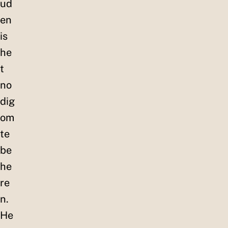
ud
en
is
he
t
no
dig
om
te
be
he
re
n.
He