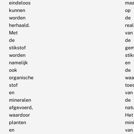
eindeloos
maa
kunnen
op
worden
de
herhaald.
real
Met
van
de
de
stikstof
gem
worden
stik
namelijk
en
ook
de
organische
waa
stof
toe
en
van
mineralen
de
afgevoerd,
natu
waardoor
Het
planten
mini
en
van