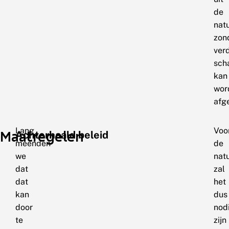
de
nat
zon
ver
sch
kan
wor
afg
Lang
Voo
Maatregelen
Achterhaald beleid
meenden
de
we
nat
dat
zal
dat
het
kan
dus
door
nod
te
zijn