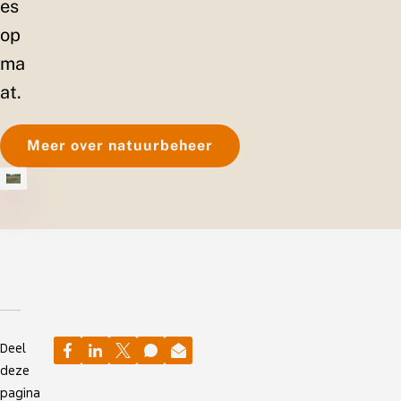
es
op
ma
at.
Meer over natuurbeheer
Deel
deze
pagina