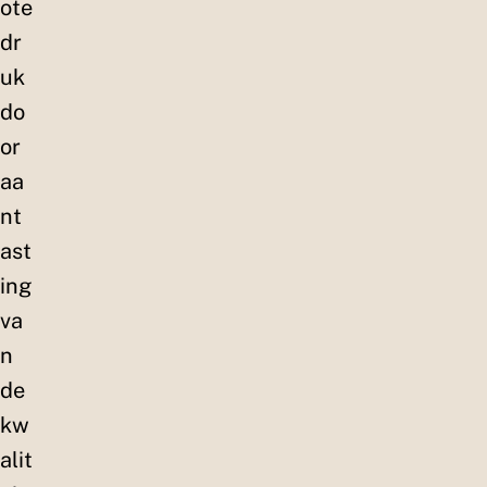
ote
dr
uk
do
or
aa
nt
ast
ing
va
n
de
kw
alit