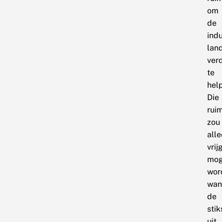
om
de
indu
lan
ver
te
hel
Die
rui
zou
all
vri
mo
wor
wan
de
sti
uit