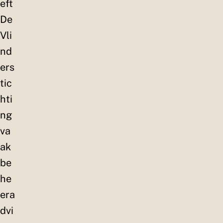
eft
De
Vli
nd
ers
tic
hti
ng
va
ak
be
he
era
dvi