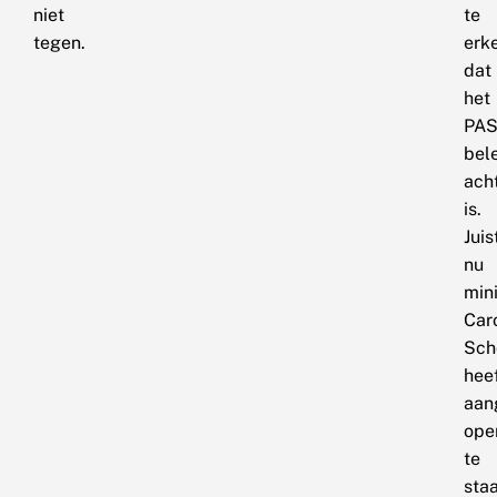
niet
te
tegen.
erk
dat
het
PAS
bel
ach
is.
Juis
nu
mini
Car
Sch
hee
aan
ope
te
sta