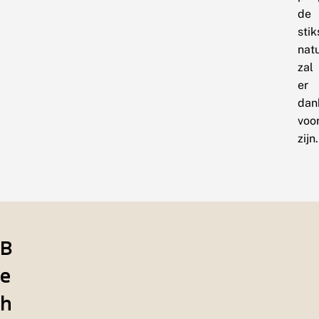
de
sti
nat
zal
er
dan
voo
zijn.
B
e
h