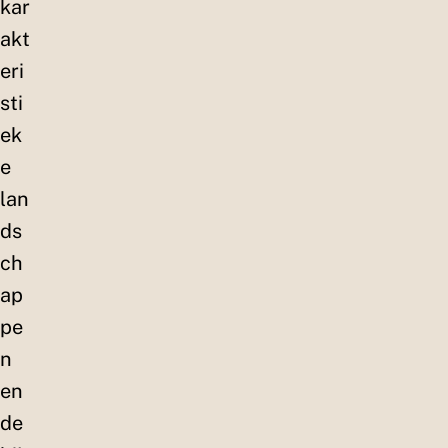
kar
akt
eri
sti
ek
e
lan
ds
ch
ap
pe
n
en
de