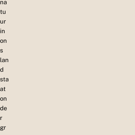
na
tu
ur
in
on
s
lan
d
sta
at
on
de
r
gr