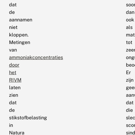
dat
soo
de
dan
aannamen
ook
niet
als
kloppen.
mat
Metingen
tot
van
zee
ammoniakconcentraties
ong
door
beo
het
Er
RIVM
zijn
laten
gee
zien
aan
dat
dat
de
die
stikstofbelasting
sle
in
sco
Natura
sin