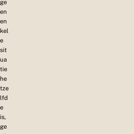
ge
en
en
kel
e
sit
ua
tie
he
tze
lfd
e
is,
ge