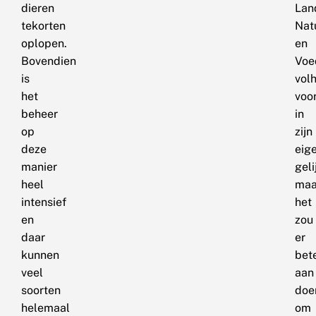
dieren
Lan
tekorten
Nat
oplopen.
en
Bovendien
Voe
is
vol
het
voo
beheer
in
op
zijn
deze
eig
manier
geli
heel
maa
intensief
het
en
zou
daar
er
kunnen
bet
veel
aan
soorten
doe
helemaal
om