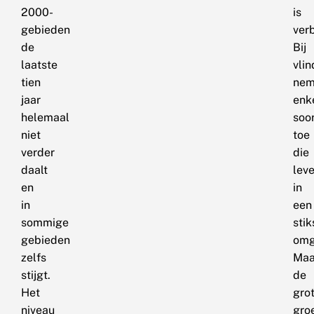
2000-
is
gebieden
ver
de
Bij
laatste
vlin
tien
nem
jaar
enk
helemaal
soo
niet
toe
verder
die
daalt
lev
en
in
in
een
sommige
stik
gebieden
omg
zelfs
Maa
stijgt.
de
Het
gro
niveau
gro