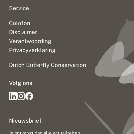
g
Service
Colofon
Disclaimer
Verantwoording
Privacyverklaring
Dutch Butterfly Conservation
Volg ons
Nieuwsbrief
Je ontvangt dan alle actualiteiten