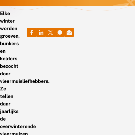
Elke
winter
worden
groeven,
bunkers
en
kelders
bezocht
door
vleermuisliefhebbers.
Ze
tellen
daar
jaarlijks
de
overwinterende
vleermuizen,