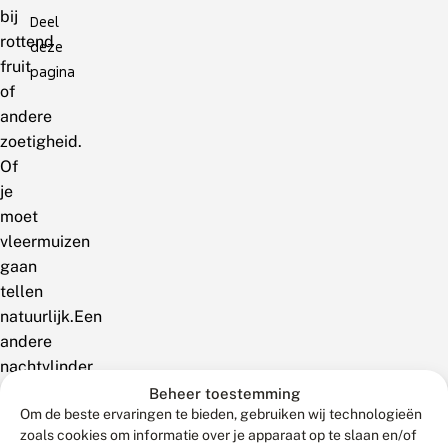
bij
Deel
rottend
deze
fruit
pagina
of
andere
zoetigheid.
Of
je
moet
vleermuizen
gaan
tellen
natuurlijk.Een
andere
nachtvlinder
die
Beheer toestemming
Om de beste ervaringen te bieden, gebruiken wij technologieën
wel
zoals cookies om informatie over je apparaat op te slaan en/of
in