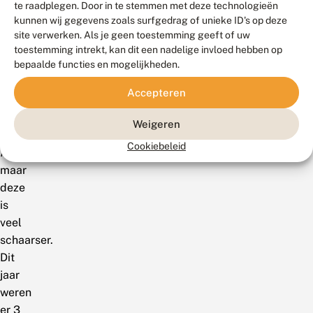
te raadplegen. Door in te stemmen met deze technologieën
de
kunnen wij gegevens zoals surfgedrag of unieke ID's op deze
groeves
site verwerken. Als je geen toestemming geeft of uw
wordt
toestemming intrekt, kan dit een nadelige invloed hebben op
aangetroffen
bepaalde functies en mogelijkheden.
is
Accepteren
de
hopsnuituil
Weigeren
(
Hypena
Cookiebeleid
rotralis
),
maar
deze
is
veel
schaarser.
Dit
jaar
weren
er 3