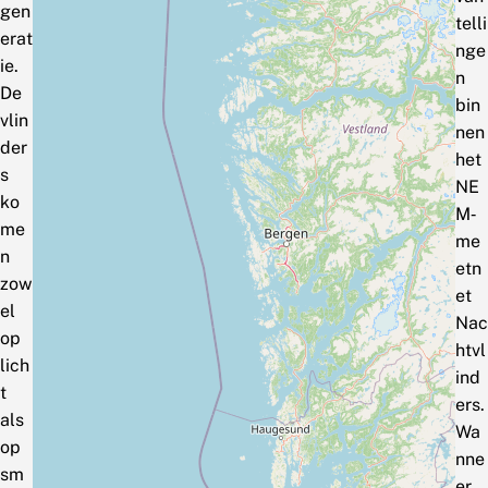
gen
telli
erat
nge
ie.
n
De
bin
vlin
nen
der
het
s
NE
ko
M‑
me
me
n
etn
zow
et
el
Nac
op
htvl
lich
ind
t
ers.
als
Wa
op
nne
sm
er