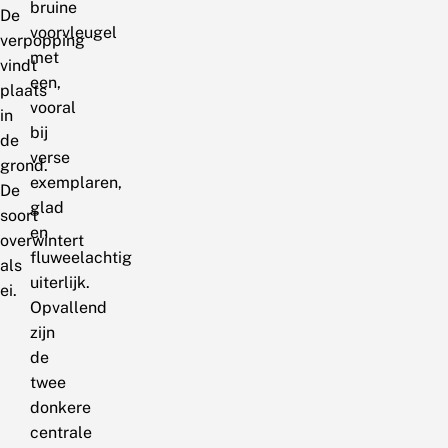
bruine
De
voorvleugel
verpopping
met
vindt
een,
plaats
vooral
in
bij
de
verse
grond.
exemplaren,
De
glad
soort
en
overwintert
fluweelachtig
als
uiterlijk.
ei.
Opvallend
zijn
de
twee
donkere
centrale