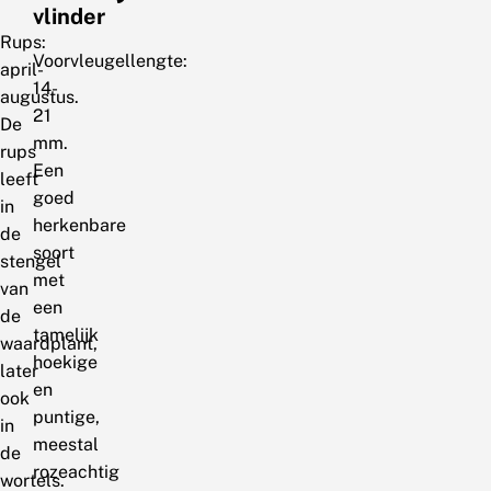
vlinder
Rups:
Voorvleugellengte:
april-
14-
augustus.
21
De
mm.
rups
Een
leeft
goed
in
herkenbare
de
soort
stengel
met
van
een
de
tamelijk
waardplant,
hoekige
later
en
ook
puntige,
in
meestal
de
rozeachtig
wortels.