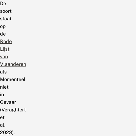
De
soort
staat
op
de
Rode
Lijst
van
Vlaanderen
als
Momenteel
niet
in
Gevaar
(Veraghtert
et
al.
2023).