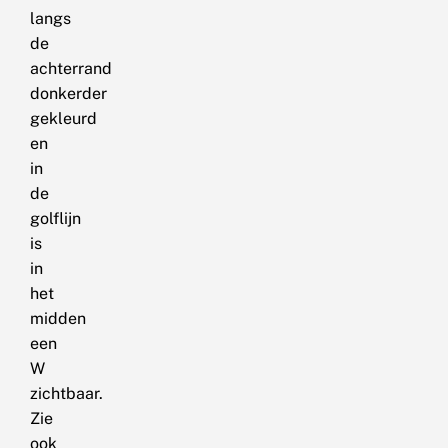
langs
de
achterrand
donkerder
gekleurd
en
in
de
golflijn
is
in
het
midden
een
W
zichtbaar.
Zie
ook