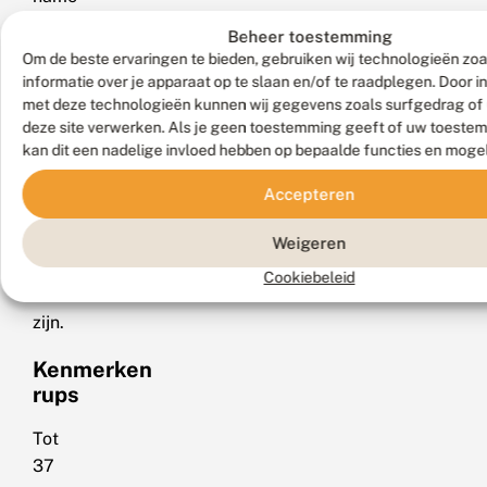
het
Beheer toestemming
vrouwtje
Om de beste ervaringen te bieden, gebruiken wij technologieën zo
kan
informatie over je apparaat op te slaan en/of te raadplegen. Door 
vrij
met deze technologieën kunnen wij gegevens zoals surfgedrag of 
deze site verwerken. Als je geen toestemming geeft of uw toestem
groot
kan dit een nadelige invloed hebben op bepaalde functies en moge
en
bovendien
Accepteren
extra
donker
Weigeren
van
Cookiebeleid
kleur
zijn.
Kenmerken
rups
Tot
37