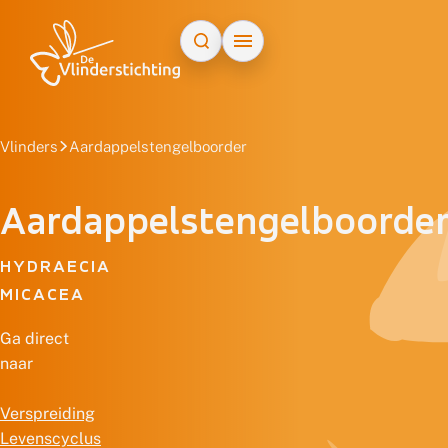
Doorgaan naar inhoud
Vlinders
Aardappelstengelboorder
Aardappelstengelboorde
HYDRAECIA
MICACEA
Ga direct
naar
Verspreiding
Levenscyclus