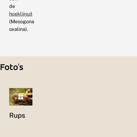
de
hoeklijnuil
(Mesogona
oxalina).
Foto's
Rups