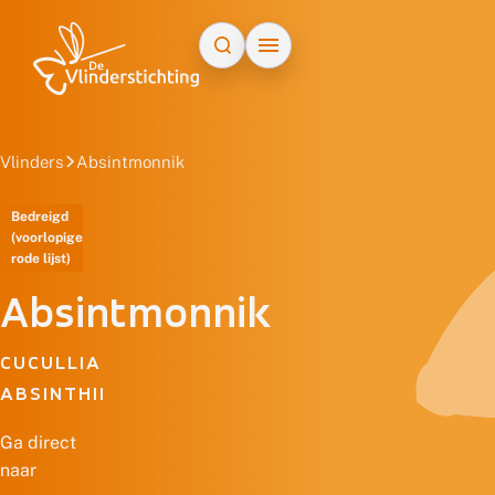
Doorgaan naar inhoud
Vlinders
Absintmonnik
Bedreigd
(voorlopige
rode lijst)
Absintmonnik
CUCULLIA
ABSINTHII
Ga direct
naar