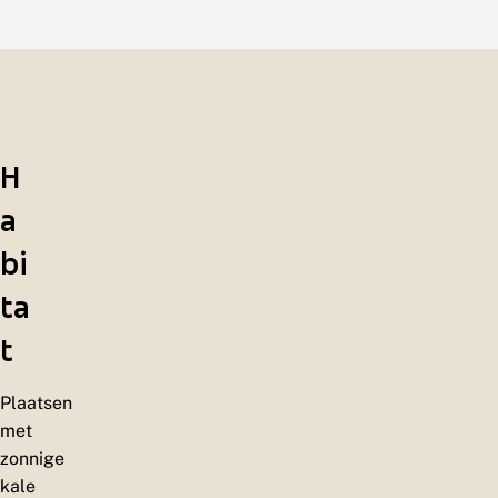
H
a
bi
ta
t
Plaatsen
met
zonnige
kale