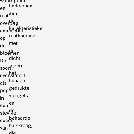
waardplant
herkennen
en
aan
rust
de
overdag
karakteristieke
onbeschut
rusthouding
op
met
de
de
bloemen.
dicht
De
tegen
soort
het
overwintert
lichaam
als
gedrukte
pop
vleugels
in
en
een
de
stevige
behaarde
cocon
halskraag,
van
die