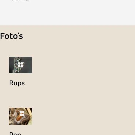
Foto's
Rups
Pop