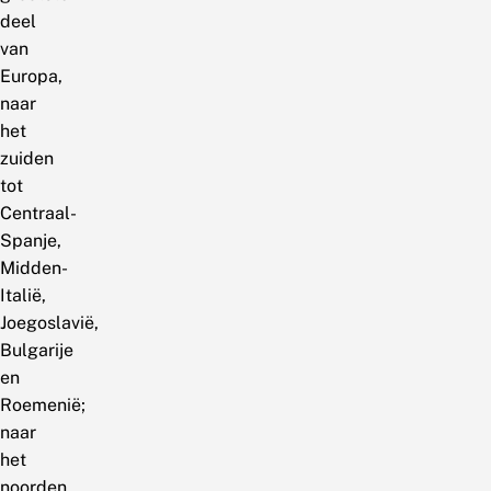
deel
van
Europa,
naar
het
zuiden
tot
Centraal-
Spanje,
Midden-
Italië,
Joegoslavië,
Bulgarije
en
Roemenië;
naar
het
noorden