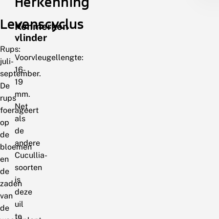
Herkenning
Levenscyclus
Kenmerken
vlinder
Rups:
Voorvleugellengte:
juli-
16-
september.
19
De
mm.
rups
Net
foerageert
als
op
de
de
andere
bloemen
Cucullia-
en
soorten
de
is
zaden
deze
van
uil
de
te