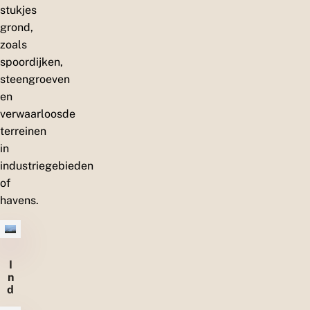
stukjes
grond,
zoals
spoordijken,
steengroeven
en
verwaarloosde
terreinen
in
industriegebieden
of
havens.
I
n
d
u