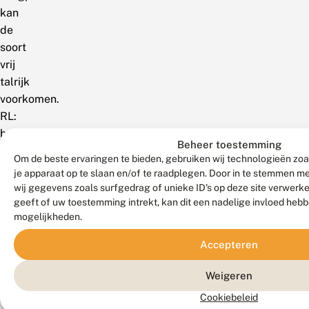
kan
de
soort
vrij
talrijk
voorkomen.
RL:
bedreigd.
Beheer toestemming
Om de beste ervaringen te bieden, gebruiken wij technologieën zoa
België
je apparaat op te slaan en/of te raadplegen. Door in te stemmen 
wij gegevens zoals surfgedrag of unieke ID's op deze site verwerk
Zeldzaam.
geeft of uw toestemming intrekt, kan dit een nadelige invloed heb
Wijdverbreid
mogelijkheden.
in
het
Accepteren
hele
Weigeren
land,
maar
Cookiebeleid