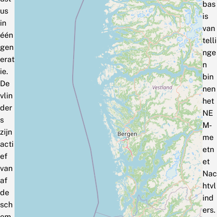
bas
us
is
in
van
één
telli
gen
nge
erat
n
ie.
bin
De
nen
vlin
het
der
NE
s
M‑
zijn
me
acti
etn
ef
et
van
Nac
af
htvl
de
ind
sch
ers.
em