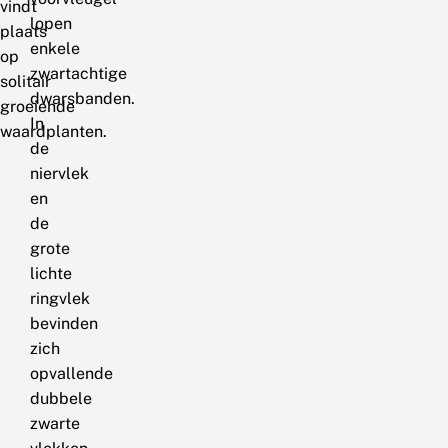
vindt
lopen
plaats
enkele
op
zwartachtige
solitair
dwarsbanden.
groeiende
In
waardplanten.
de
niervlek
en
de
grote
lichte
ringvlek
bevinden
zich
opvallende
dubbele
zwarte