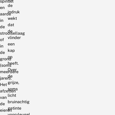
spinsel
de
en
indruk
aarde
wekt
in
dat
de
de
strooisellaag
vlinder
of
een
in
kap
de
op
grond
heeft.
(soms
Over
meerdere
de
jaren).
grijze,
Het
soms
afzetten
licht
van
bruinachtig
de
getinte
eieren
voorvleugel