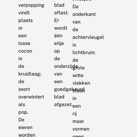
verpopping
blad
De
vindt
aftast.
onderkant
plaats
Er
van
in
wordt
de
een
één
achtervleugel
losse
eitje
is
cocon
op
lichtbruin;
in
de
de
de
onderzijde
grote
kruidlaag;
van
witte
de
een
vlekken
soort
goedgekeurd
staan
overwintert
blad
in
als
afgezet.
een
pop.
rij
De
maar
eieren
vormen
worden
geen