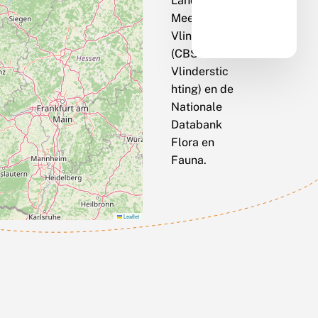
Landelijk
Meetnet
Vlinders
(CBS / De
Vlinderstic
hting) en de
Nationale
Databank
Flora en
Fauna.
Leaflet