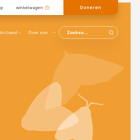
Doneren
op
winkelwagen
Actueel
Over ons