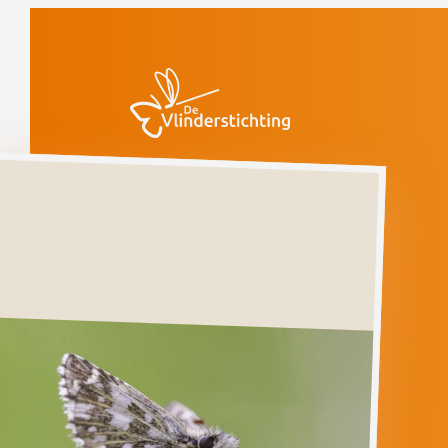
Doorgaan naar inhoud
Vlinders
Aardbeivlinder
Bedreigd
Aardbeivlinder
PYRGUS
MALVAE
Ga direct naar