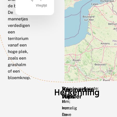
de bosrand.
De
mannetjes
verdedigen
een
territorium
vanaf een
hoge plek,
zoals een
grashalm
of een
bloemknop.
Kenmerken
Voorvleugellengte:
Kenmerken
Tot
Herkenning
circa
19
vlinder
rups
11
mm;
mm.
korrelig
De
ruwe