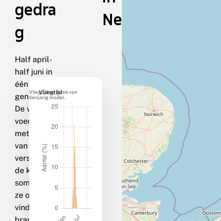
gedra
Nederland
g
Half april-
half juni in
één
Vliegtijd op basis van
Vliegtijd
generatie.
tienjarig model.
De vlinders
voeden zich
met nectar
van
verschillen
de kruiden;
soms zijn
ze ook te
vinden op
bramen in