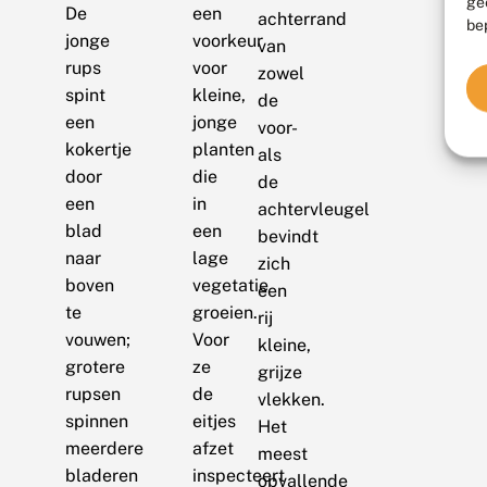
ge
De
een
achterrand
be
jonge
voorkeur
van
rups
voor
zowel
spint
kleine,
de
een
jonge
voor-
kokertje
planten
als
door
die
de
een
in
achtervleugel
blad
een
bevindt
naar
lage
zich
boven
vegetatie
een
te
groeien.
rij
vouwen;
Voor
kleine,
grotere
ze
grijze
rupsen
de
vlekken.
spinnen
eitjes
Het
meerdere
afzet
meest
bladeren
inspecteert
opvallende