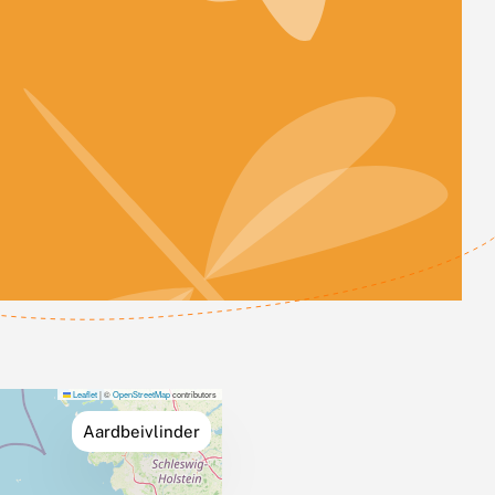
Leaflet
|
©
OpenStreetMap
contributors
Aardbeivlinder