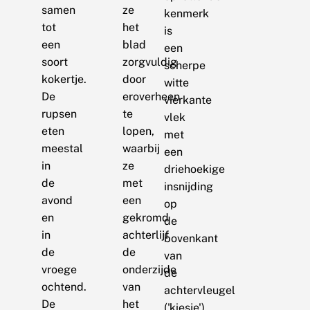
samen
ze
kenmerk
tot
het
is
een
blad
een
soort
zorgvuldig
scherpe
kokertje.
door
witte
De
eroverheen
vierkante
rupsen
te
vlek
eten
lopen,
met
meestal
waarbij
een
in
ze
driehoekige
de
met
insnijding
avond
een
op
en
gekromd
de
in
achterlijf
bovenkant
de
de
van
vroege
onderzijde
de
ochtend.
van
achtervleugel
De
het
('kiesje').