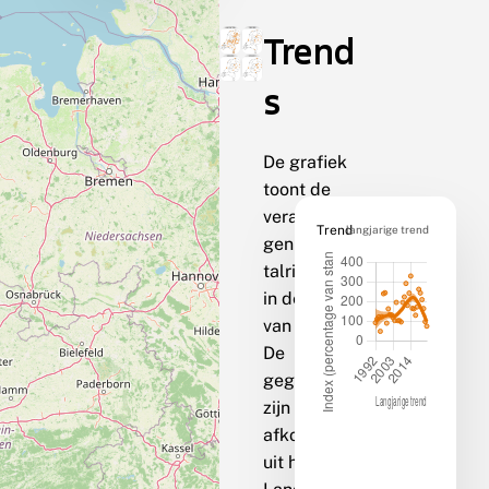
Trend
s
De grafiek
toont de
veranderin
Trend
langjarige trend
gen van de
talrijkheid
in de loop
van de tijd.
De
gegevens
zijn
afkomstig
uit het