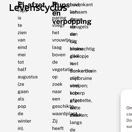
De
Ei-afzet
Na
Rups
Levenscyclus
bovenkant
huid;
rups
de
en
van
lichaam
is
paring
de
groen,
verpopping
te
vliegt
vleugels
op
zien
het
van
de
van
vrouwtje
dit
rug
eind
laag
kleine
bruinachtig
mei
boven
dikkopje
geel
tot
de
is
met
half
vegetatie
donkerbruin
donkerder
augustus
op
met
olijfbruine
(ze
zoek
veel
strepen;
gaan
naar
scherp
kop
als
een
afgezette,
groot
pop
geschikte
witte
en
Om
de
waardplant.
co
vlekken;
zwart.
Do
winter
Zij
langs
su
in).
heeft
de