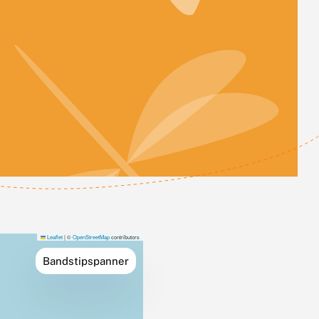
Leaflet
|
©
OpenStreetMap
contributors
Bandstipspanner