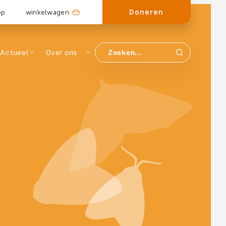
Doneren
op
winkelwagen
Actueel
Over ons