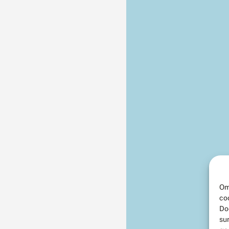
Om
co
Do
su