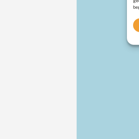
ge
be