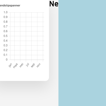
Nederland
andstipspanner