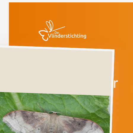
Doorgaan naar inhoud
Vlinders
Bandstipspanner
Bandstipspanner
IDAEA
DEGENERARIA
Ga direct naar
Verspreiding