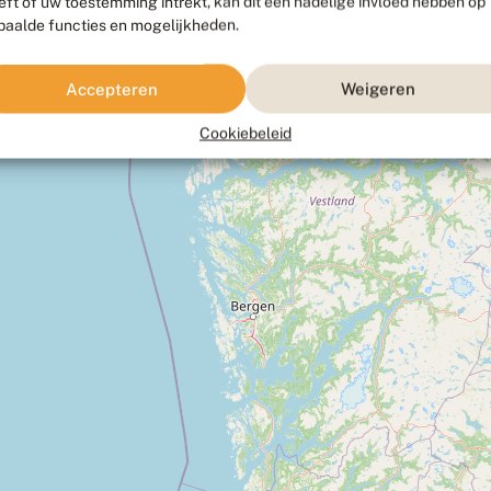
eft of uw toestemming intrekt, kan dit een nadelige invloed hebben op
paalde functies en mogelijkheden.
Accepteren
Weigeren
Cookiebeleid