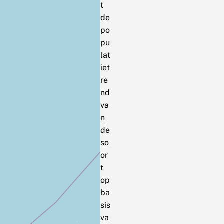
t
de
po
pu
lat
iet
re
nd
va
n
de
so
or
t
op
ba
sis
va