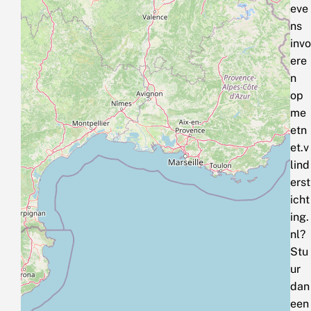
eve
ns
invo
ere
n
op
me
etn
et.v
lind
erst
icht
ing.
nl?
Stu
ur
dan
een