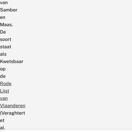
van
Samber
en
Maas.
De
soort
staat
als
Kwetsbaar
op
de
Rode
Lijst
van
Vlaanderen
(Veraghtert
et
al.