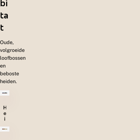
bi
ta
t
Oude,
volgroeide
loofbossen
en
beboste
heiden.
H
e
i
d
e
n