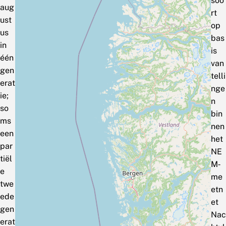
soo
aug
rt
ust
op
us
bas
in
is
één
van
gen
telli
erat
nge
ie;
n
so
bin
ms
nen
een
het
par
NE
tiël
M‑
e
me
twe
etn
ede
et
gen
Nac
erat