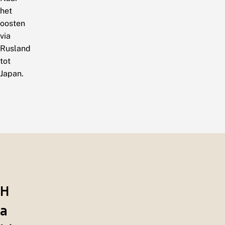
het
oosten
via
Rusland
tot
Japan.
H
a