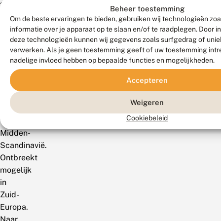
2023).
Beheer toestemming
Om de beste ervaringen te bieden, gebruiken wij technologieën zo
Mondiaal
informatie over je apparaat op te slaan en/of te raadplegen. Door 
deze technologieën kunnen wij gegevens zoals surfgedrag of uniek
Van
verwerken. Als je geen toestemming geeft of uw toestemming intre
West-
nadelige invloed hebben op bepaalde functies en mogelijkheden.
Europa
Accepteren
naar
het
Weigeren
noorden
Cookiebeleid
tot
Midden-
Scandinavië.
Ontbreekt
mogelijk
in
Zuid-
Europa.
Naar