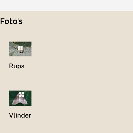
Foto's
Rups
Vlinder