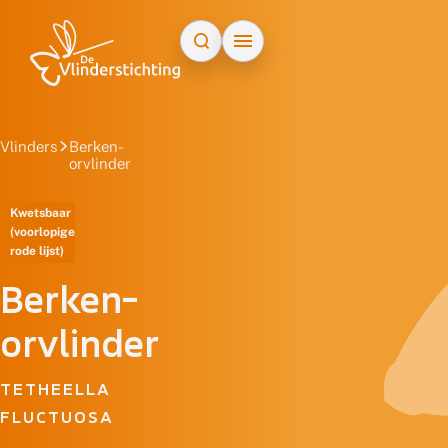
Doorgaan naar inhoud
Vlinders
Berken-
orvlinder
Kwetsbaar
(voorlopige
rode lijst)
Berken-
orvlinder
TETHEELLA
FLUCTUOSA