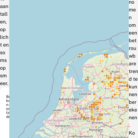
no
aan
me
tall
n
en,
om
op
een
lich
bet
t en
rou
so
wb
ms
are
op
tren
sm
d te
eer.
kun
nen
Ber
ke
ber
n-
orv
eke
lin
der
nen
.
Ko