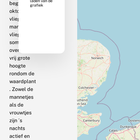
begin
oktober
vliegt. De
mannetjes
vliegen
soms
overdag op
vrij grote
hoogte
rondom de
waardplant
. Zowel de
mannetjes
als de
vrouwtjes
zijn ´s
nachts
actief en