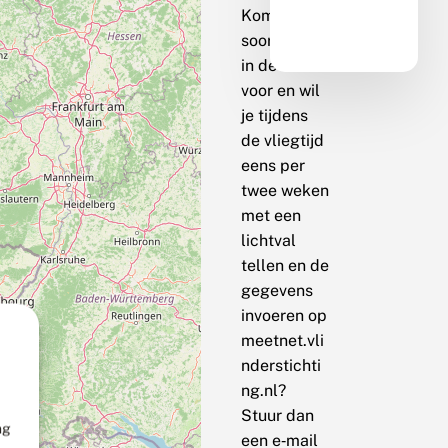
Komt de
soort bij jou
in de buurt
voor en wil
je tijdens
de vliegtijd
eens per
twee weken
met een
lichtval
tellen en de
gegevens
invoeren op
meetnet.vli
nderstichti
ng.nl?
Stuur dan
ng
een e‑mail