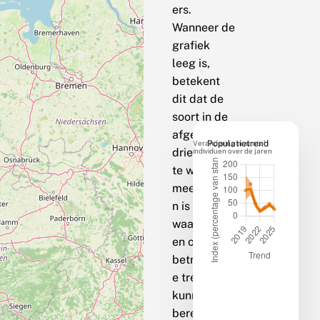
ers.
Wanneer de
grafiek
leeg is,
betekent
dit dat de
soort in de
afgelopen
Verandering in aantal
Populatietrend
drie jaar op
individuen over de jaren
te weinig
meetpunte
n is
waargenom
en om een
betrouwbar
e trend te
kunnen
berekenen.