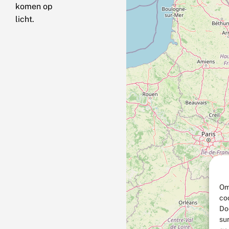
komen op
licht.
Om
co
Do
su