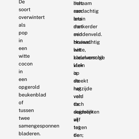
De
met
lichaam
soort
een
roodachtig
overwintert
iets
bruin
als
donkerder
met
pop
middenveld.
een
in
Hoewel
bruinachtig
een
het
witte,
witte
kleurverschil
zadelvormige
cocon
klein
vlek
in
is
op
een
steekt
de
opgerold
het
rugzijde
beukenblad
veld
van
of
toch
de
tussen
duidelijk
segmenten
twee
af
vijf
samengesponnen
tegen
tot
bladeren.
de
tien;