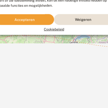
eft of uw toestemming intrekt, kan dit een nadelige invloed hebben op
paalde functies en mogelijkheden.
Accepteren
Weigeren
Cookiebeleid