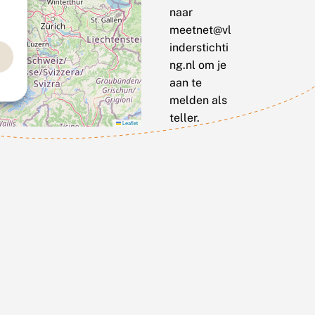
naar
meetnet@vl
inderstichti
ng.nl om je
aan te
melden als
teller.
Leaflet