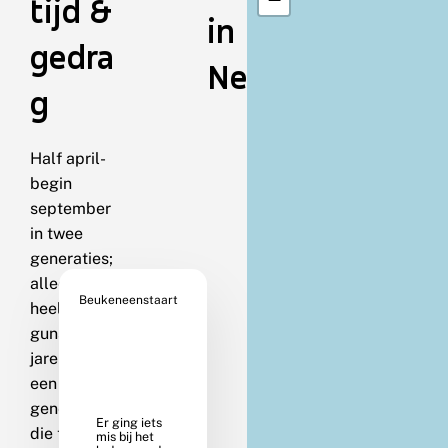
tijd &
in
gedra
Nederland
g
Half april-
begin
september
in twee
generaties;
alleen in
Beukeneenstaart
heel
gunstige
jaren is er
een derde
generatie,
die tot