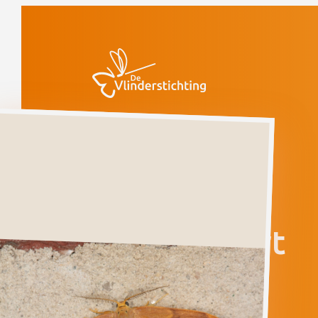
Doorgaan naar inhoud
Vlinders
Beukeneenstaart
Kwetsbaar
(voorlopige rode
lijst)
Beukeneenstaart
WATSONALLA
CULTRARIA