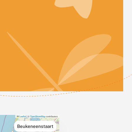
Leaflet
|
©
OpenStreetMap
contributors
Beukeneenstaart