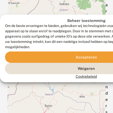
a
r
m
Beheer toestemming
e
Om de beste ervaringen te bieden, gebruiken wij technologieën zoa
e
apparaat op te slaan en/of te raadplegen. Door in te stemmen met
t
gegevens zoals surfgedrag of unieke ID's op deze site verwerken. 
uw toestemming intrekt, kan dit een nadelige invloed hebben op be
n
mogelijkheden.
e
t
Accepteren
@
v
Weigeren
l
Cookiebeleid
i
n
d
e
r
s