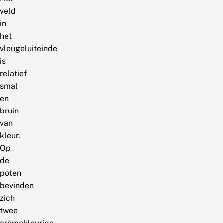
veld
in
het
vleugeluiteinde
is
relatief
smal
en
bruin
van
kleur.
Op
de
poten
bevinden
zich
twee
crèmekleurige