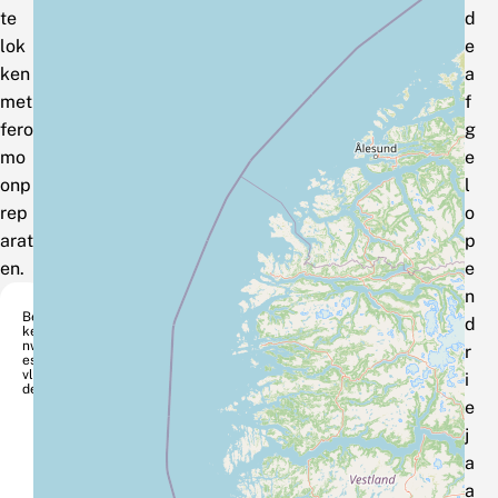
te
d
lok
e
ken
a
met
f
fero
g
mo
e
onp
l
rep
o
arat
p
en.
e
n
Ber
d
ke
nw
r
esp
vlin
i
der
e
j
a
a