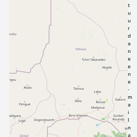
t
u
u
r
d
a
n
e
e
n
e
‑
m
a
i
l
n
a