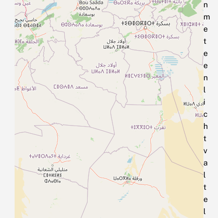
n
m
e
t
e
e
n
l
i
c
h
t
v
a
l
t
e
l