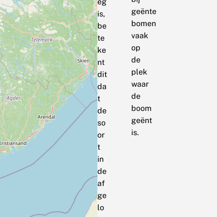
eg
geënte
is,
bomen
be
vaak
te
op
ke
de
nt
plek
dit
waar
da
de
t
boom
de
geënt
so
is.
or
t
in
de
af
ge
lo