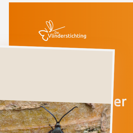
Doorgaan naar inhoud
Vlinders
Appelwespvlinder
Bedreigd
(voorlopige rode
lijst)
Appelwespvlinder
SYNANTHEDON
MYOPAEFORMIS