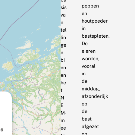
poppen
sis
en
va
houtpoeder
n
in
tel
bastspleten.
lin
De
ge
eieren
n
worden,
bi
vooral
nn
in
en
de
he
middag,
t
afzonderlijk
N
op
E
de
M‑
bast
m
afgezet
ee
ng
op