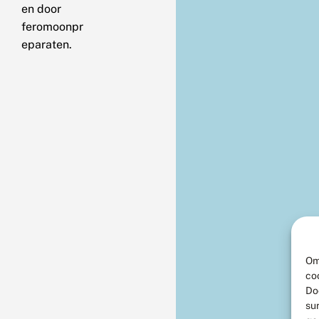
en door
feromoonpr
eparaten.
Om
co
Do
su