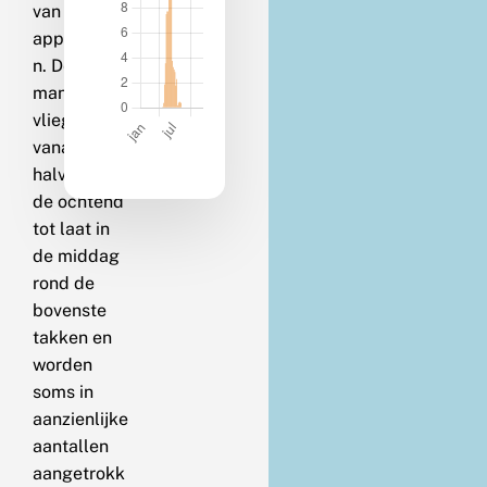
van
appelbome
n. De
mannetjes
vliegen
vanaf
halverwege
de ochtend
tot laat in
de middag
rond de
bovenste
takken en
worden
soms in
aanzienlijke
aantallen
aangetrokk