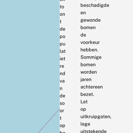
beschadigde
to
en
on
gewonde
t
bomen
de
de
po
voorkeur
pu
hebben.
lat
Sommige
iet
bomen
re
worden
nd
jaren
va
achtereen
n
bezet.
de
Let
so
op
or
uitkruipgaten,
t
lege
op
uitstekende
ba