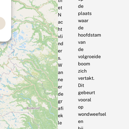
tn
de
et
plaats
N
waar
ac
de
ht
hoofdstam
vli
van
nd
de
er
volgroeide
s.
boom
W
zich
an
vertakt.
ne
Dit
er
gebeurt
de
vooral
gr
op
afi
wondweefsel
ek
en
le
bij