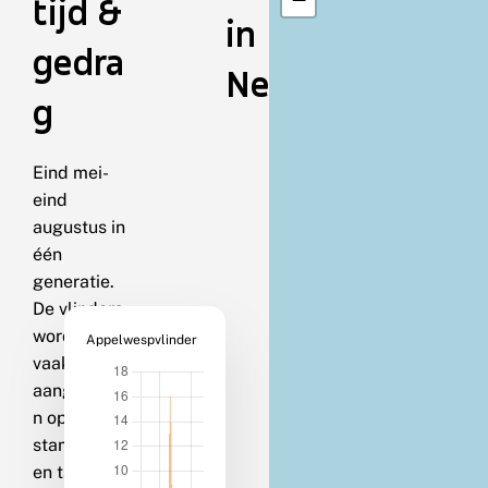
tijd &
in
gedra
Nederland
g
Eind mei-
eind
augustus in
één
generatie.
De vlinders
worden
Appelwespvlinder
vaak
aangetroffe
n op
stammen
en takken