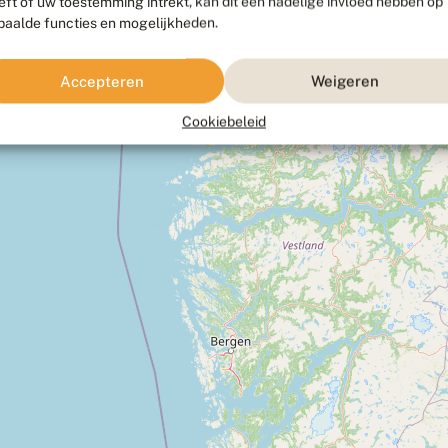
eft of uw toestemming intrekt, kan dit een nadelige invloed hebben op
paalde functies en mogelijkheden.
Accepteren
Weigeren
Cookiebeleid