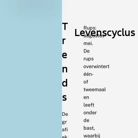
T
Rups:
Levenscyclus
augustus-
r
mei.
e
De
rups
n
overwintert
één-
d
of
tweemaal
s
en
leeft
onder
De
de
gr
bast,
afi
waarbij
ek