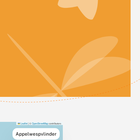
Leaflet
|
©
OpenStreetMap
contributors
Appelwespvlinder