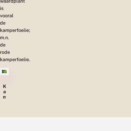
waardplant
n
is
h
e
vooral
t
de
b
o
kamperfoelie;
s
m.n.
de
rode
kamperfoelie.
K
a
m
p
e
r
f
o
e