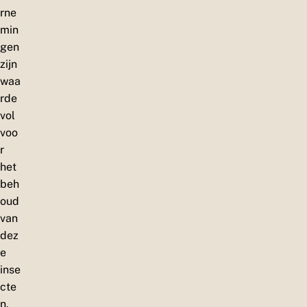
rne
min
gen
zijn
waa
rde
vol
voo
r
het
beh
oud
van
dez
e
inse
cte
n.