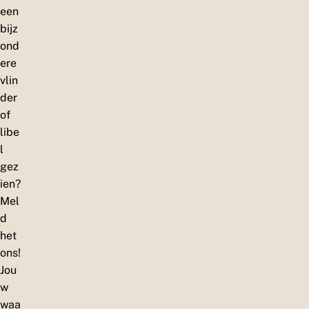
een
bijz
ond
ere
vlin
der
of
libe
l
gez
ien?
Mel
d
het
ons!
Jou
w
waa