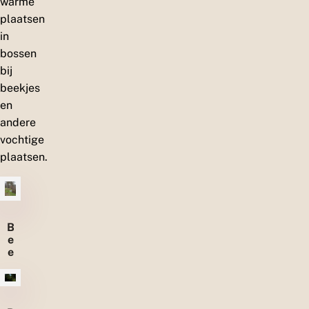
warme
plaatsen
in
bossen
bij
beekjes
en
andere
vochtige
plaatsen.
B
e
e
k
o
e
v