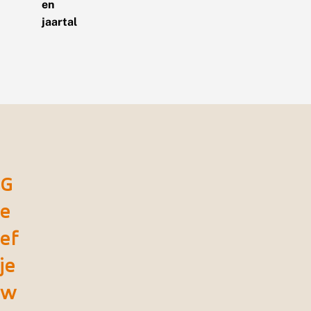
en
jaartal
G
e
ef
je
w