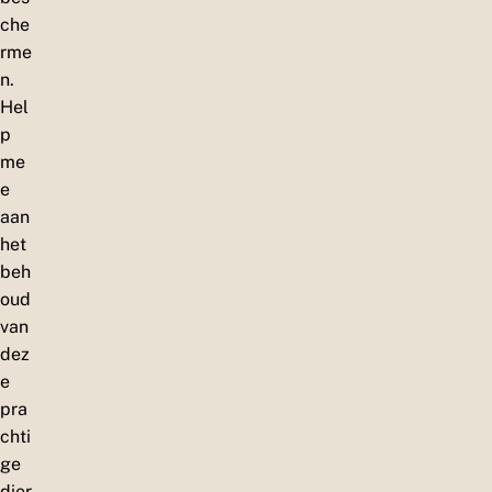
che
rme
n.
Hel
p
me
e
aan
het
beh
oud
van
dez
e
pra
chti
ge
dier