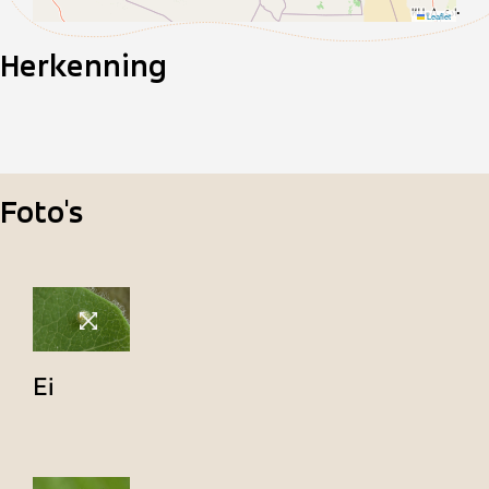
.
Leaflet
Herkenning
Foto's
Ei