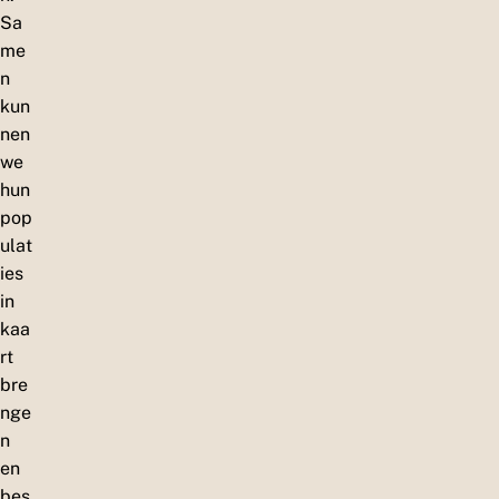
Sa
me
n
kun
nen
we
hun
pop
ulat
ies
in
kaa
rt
bre
nge
n
en
bes