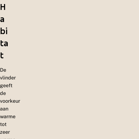
H
a
bi
ta
t
De
vlinder
geeft
de
voorkeur
aan
warme
tot
zeer