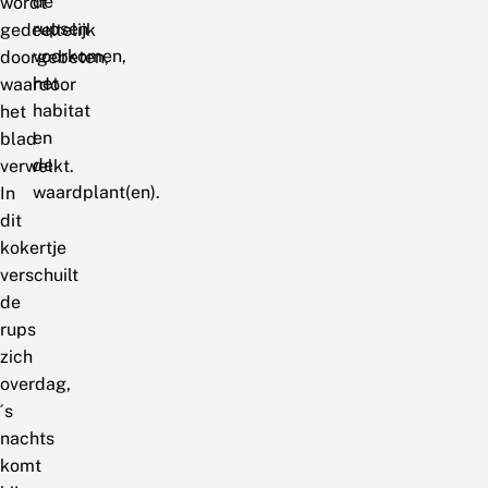
de
wordt
rupsen
gedeeltelijk
voorkomen,
doorgebeten,
het
waardoor
habitat
het
en
blad
de
verwelkt.
waardplant(en).
In
dit
kokertje
verschuilt
de
rups
zich
overdag,
´s
nachts
komt