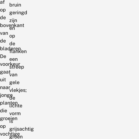
af
bruin
op
geringd
de
zijn
bovenkant
en
van
op
de
de
bladeren.
flanken
De
een
voorkeur
streep
gaat
van
uit
gele
naar
vlekjes;
jonge
de
planten
lichte
die
vorm
groeien
is
op
grijsachtig
vochtige
groen