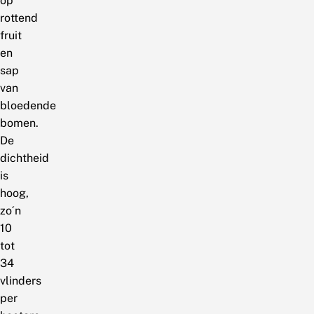
op
rottend
fruit
en
sap
van
bloedende
bomen.
De
dichtheid
is
hoog,
zo´n
10
tot
34
vlinders
per