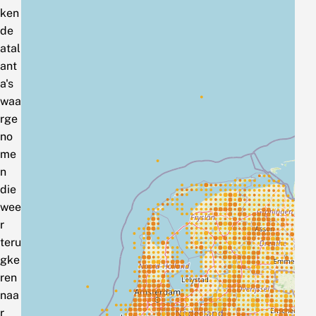
ken
de
atal
ant
a's
waa
rge
no
me
n
die
wee
r
teru
gke
ren
naa
r