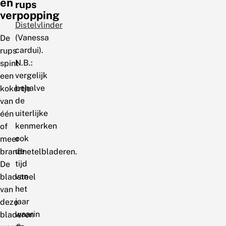
en
rups
verpopping
Distelvlinder
(Vanessa
De
cardui).
rups
N.B.:
spint
vergelijk
een
behalve
kokertje
de
van
uiterlijke
één
kenmerken
of
ook
meer
de
brandnetelbladeren.
tijd
De
van
bladsteel
het
van
jaar
deze
waarin
bladeren