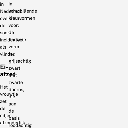
in
in
verschillende
Nederland
kleurvormen
overwintert
voor;
de
de
soort
donkere
incidenteel
vorm
als
is
vlinder.
grijsachtig
Ei-
zwart
afzet
met
zwarte
Het
doorns,
vrouwtje
die
zet
aan
de
de
eitjes
basis
afzonderlijk
roodachtig