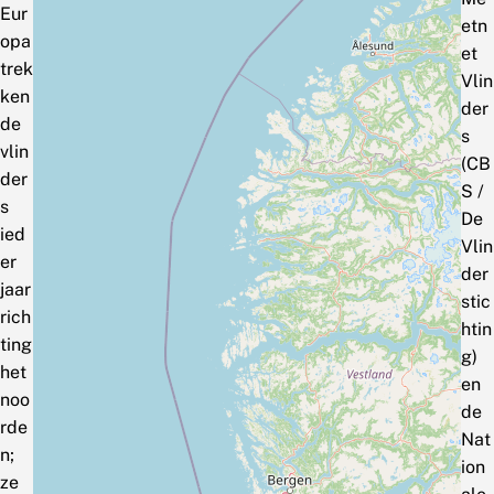
Eur
etn
opa
et
trek
Vlin
ken
der
de
s
vlin
(CB
der
S /
s
De
ied
Vlin
er
der
jaar
stic
rich
htin
ting
g)
het
en
noo
de
rde
Nat
n;
ion
ze