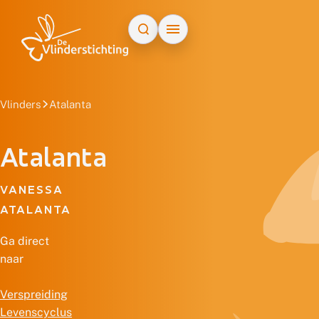
Doorgaan naar inhoud
Vlinders
Atalanta
Atalanta
VANESSA
ATALANTA
Ga direct
naar
Verspreiding
Levenscyclus