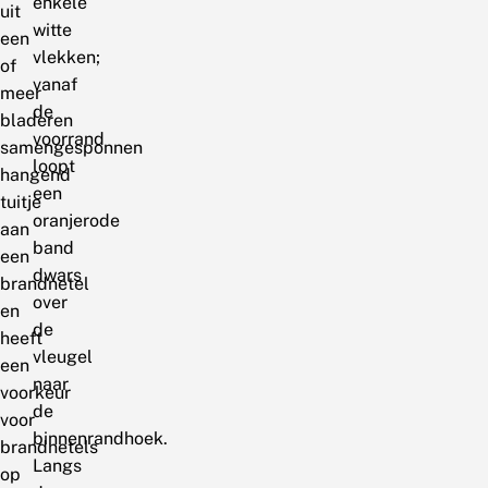
enkele
uit
witte
een
vlekken;
of
vanaf
meer
de
bladeren
voorrand
samengesponnen
loopt
hangend
een
tuitje
oranjerode
aan
band
een
dwars
brandnetel
over
en
de
heeft
vleugel
een
naar
voorkeur
de
voor
binnenrandhoek.
brandnetels
Langs
op