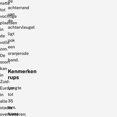
de
natte
achterrand
tot
van
vochtige
de
plaatsen
achtervleugel
in
ligt
de
ook
volle
een
zon.
oranjerode
De
band.
soort
kan
Kenmerken
in
rups
Zuid-
Lengte
Europa
tot
in
35
alle
mm.
stadia
Komt
overwinteren;