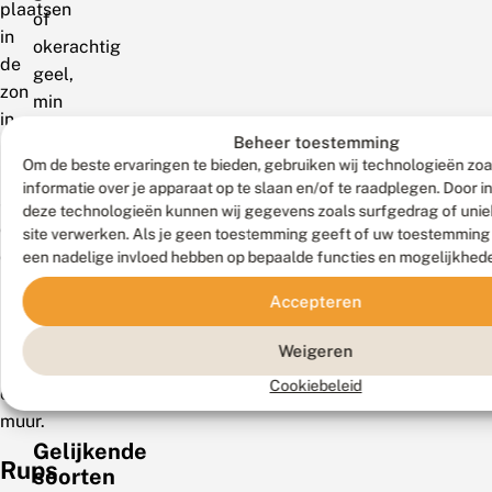
plaatsen
of
in
okerachtig
de
geel,
zon
min
in
of
Beheer toestemming
bosranden,
meer
Om de beste ervaringen te bieden, gebruiken wij technologieën zo
langs
uitgebreid
informatie over je apparaat op te slaan en/of te raadplegen. Door 
sloten
zwart
deze technologieën kunnen wij gegevens zoals surfgedrag of uniek
of
site verwerken. Als je geen toestemming geeft of uw toestemming i
getekend
op
een nadelige invloed hebben op bepaalde functies en mogelijkhed
en
beschutte
met
Accepteren
plekken,
lichtgekleurde
bijvoorbeeld
doorns;
Weigeren
langs
kop
Cookiebeleid
een
zwart.
muur.
Gelijkende
Rups
soorten