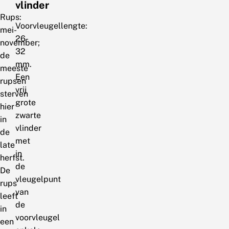
vlinder
Rups:
Voorvleugellengte:
mei-
26-
november;
32
de
mm.
meeste
Een
rupsen
vrij
sterven
grote
hier
zwarte
in
vlinder
de
met
late
in
herfst.
de
De
vleugelpunt
rups
van
leeft
de
in
voorvleugel
een