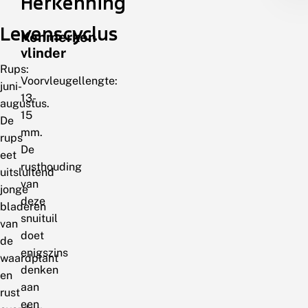
Herkenning
Levenscyclus
Kenmerken
vlinder
Rups:
Voorvleugellengte:
juni-
13-
augustus.
15
De
mm.
rups
De
eet
rusthouding
uitsluitend
van
jonge
deze
bladeren
snuituil
van
doet
de
enigszins
waardplant
denken
en
aan
rust
een