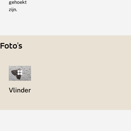
gehoekt
zijn.
Foto's
Vlinder