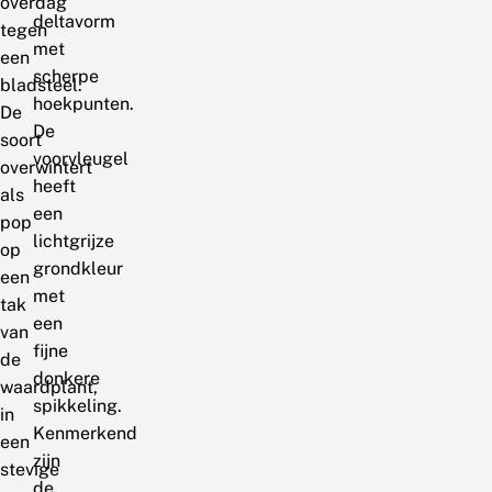
overdag
deltavorm
tegen
met
een
scherpe
bladsteel.
hoekpunten.
De
De
soort
voorvleugel
overwintert
heeft
als
een
pop
lichtgrijze
op
grondkleur
een
met
tak
een
van
fijne
de
donkere
waardplant,
spikkeling.
in
Kenmerkend
een
zijn
stevige
de