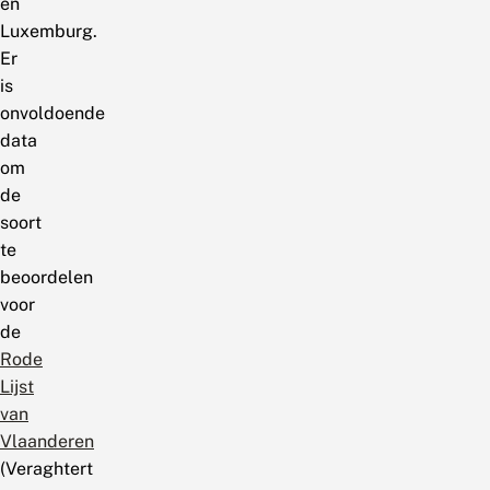
en
Luxemburg.
Er
is
onvoldoende
data
om
de
soort
te
beoordelen
voor
de
Rode
Lijst
van
Vlaanderen
(Veraghtert