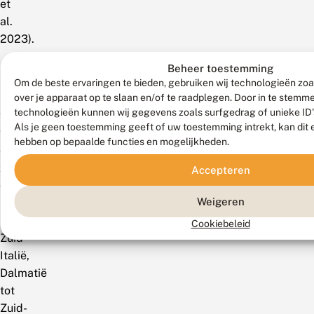
et
al.
2023).
Mondiaal
Beheer toestemming
Om de beste ervaringen te bieden, gebruiken wij technologieën zoa
De
over je apparaat op te slaan en/of te raadplegen. Door in te stem
technologieën kunnen wij gegevens zoals surfgedrag of unieke ID'
verloop
Als je geen toestemming geeft of uw toestemming intrekt, kan dit 
van
hebben op bepaalde functies en mogelijkheden.
de
zuidgrens:
Accepteren
door
Weigeren
Noord-
Spanje,
Cookiebeleid
Zuid-
Italië,
Dalmatië
tot
Zuid-