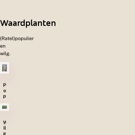
Waardplanten
(Ratel)populier
en
wilg.
P
o
p
u
li
e
r
W
il
g