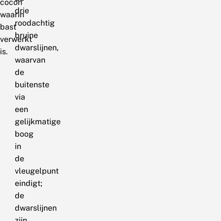
cocon
drie
waarin
roodachtig
bast
bruine
verwerkt
dwarslijnen,
is.
waarvan
de
buitenste
via
een
gelijkmatige
boog
in
de
vleugelpunt
eindigt;
de
dwarslijnen
zijn