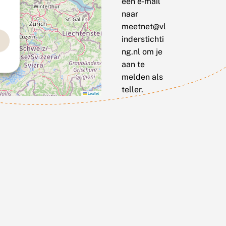
een e‑mail
naar
meetnet@vl
inderstichti
ng.nl om je
aan te
melden als
teller.
Leaflet