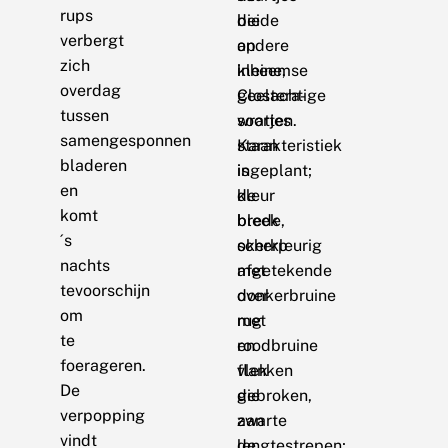
rups
beide
die
verbergt
andere
op
zich
inheemse
kleine,
overdag
Clostera-
geelachtige
tussen
soorten.
wratjes
samengesponnen
Karakteristiek
staan
bladeren
is
ingeplant;
en
de
kleur
komt
brede,
bleek
´s
scherp
okerkleurig
nachts
afgetekende
met
tevoorschijn
donkerbruine
over
om
met
rug
te
roodbruine
en
foerageren.
vlek
flanken
De
die
gebroken,
verpopping
aan
zwarte
vindt
de
lengtestrepen;