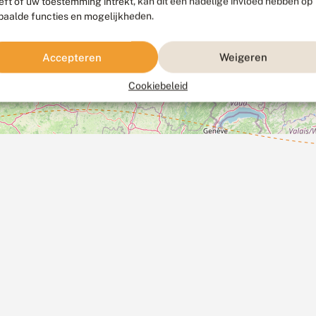
eft of uw toestemming intrekt, kan dit een nadelige invloed hebben op
paalde functies en mogelijkheden.
Accepteren
Weigeren
Cookiebeleid