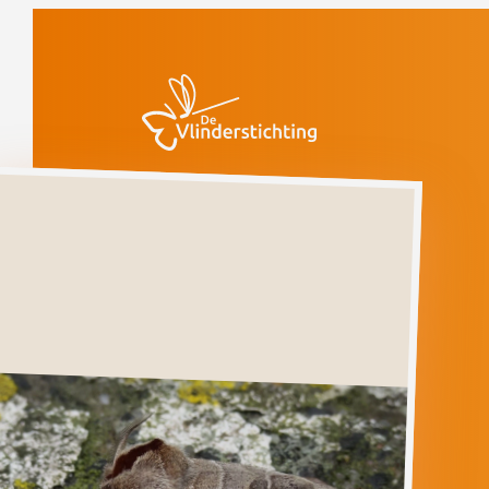
Doorgaan naar inhoud
Vlinders
Bruine
wapendrager
Bruine
wapendrager
CLOSTERA
CURTULA