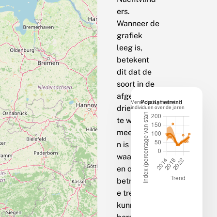
ers.
Wanneer de
grafiek
leeg is,
betekent
dit dat de
soort in de
afgelopen
Verandering in aantal
Populatietrend
drie jaar op
individuen over de jaren
te weinig
meetpunte
n is
waargenom
en om een
betrouwbar
e trend te
kunnen