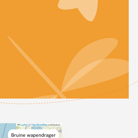
Leaflet
|
©
OpenStreetMap
contributors
Bruine wapendrager