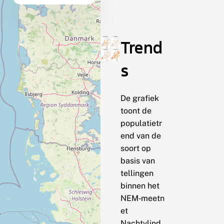
Trend
s
De grafiek
toont de
populatietr
end van de
soort op
basis van
tellingen
binnen het
NEM‑meetn
et
Nachtvlind