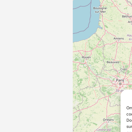
Om
co
Do
su