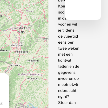
berekenen.
Komt de
soort bij jou
in de buurt
voor en wil
je tijdens
de vliegtijd
eens per
twee weken
met een
lichtval
tellen en de
gegevens
invoeren op
meetnet.vli
nderstichti
ng.nl?
Stuur dan
ng