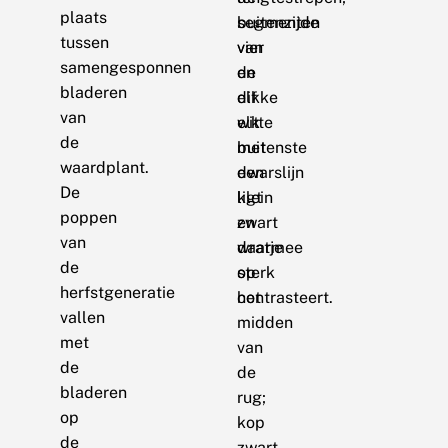
plaats
buitenzijde
segmenten
tussen
van
vier
samengesponnen
de
en
bladeren
dikke
elf
van
witte
elk
de
buitenste
met
waardplant.
dwarslijn
een
De
ligt
klein
poppen
en
zwart
van
daarmee
wratje
de
sterk
op
herfstgeneratie
contrasteert.
het
vallen
midden
met
van
de
de
bladeren
rug;
op
kop
de
zwart