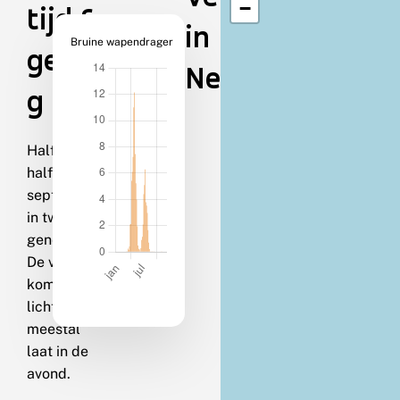
−
tijd &
in
Bruine wapendrager
gedra
Nederland
g
Half april-
half
september
in twee
generaties.
De vlinders
komen op
licht,
meestal
laat in de
avond.