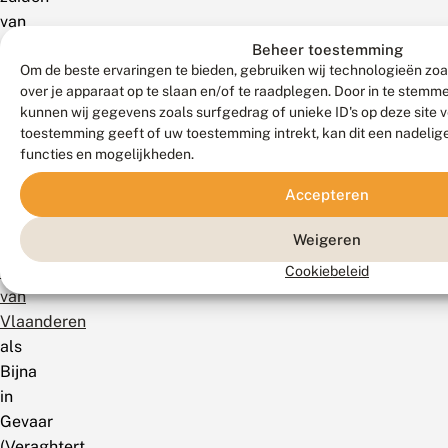
van
Samber
Beheer toestemming
en
Om de beste ervaringen te bieden, gebruiken wij technologieën zoa
over je apparaat op te slaan en/of te raadplegen. Door in te stem
Maas.
kunnen wij gegevens zoals surfgedrag of unieke ID's op deze site 
De
toestemming geeft of uw toestemming intrekt, kan dit een nadelig
soort
functies en mogelijkheden.
staat
Accepteren
op
de
Weigeren
Rode
Lijst
Cookiebeleid
van
Vlaanderen
als
Bijna
in
Gevaar
(Veraghtert