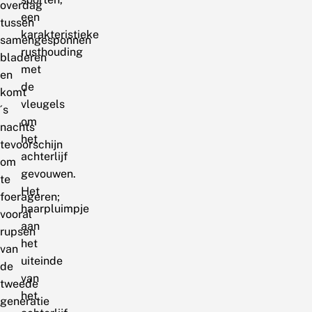
overdag
een
tussen
karakteristieke
samengesponnen
rusthouding
bladeren
met
en
de
komt
vleugels
´s
om
nachts
het
tevoorschijn
achterlijf
om
gevouwen.
te
Het
foerageren;
haarpluimpje
vooral
aan
rupsen
het
van
uiteinde
de
van
tweede
het
generatie