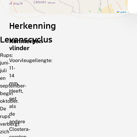
Leaflet
Herkenning
Levenscyclus
Kenmerken
vlinder
Rups:
Voorvleugellengte:
juni-
11-
juli
14
en
mm.
september-
Heeft,
begin
net
oktober.
als
De
de
rups
andere
verbergt
Clostera-
zich
soorten,