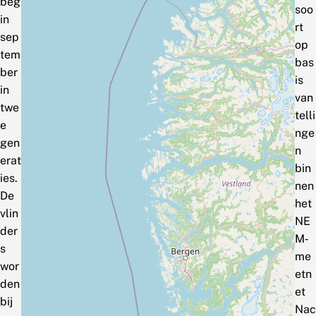
beg
soo
in
rt
sep
op
tem
bas
ber
is
in
van
twe
telli
e
nge
gen
n
erat
bin
ies.
nen
De
het
vlin
NE
der
M‑
s
me
wor
etn
den
et
bij
Nac