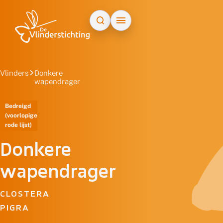
Doorgaan naar inhoud
Vlinders
Donkere
wapendrager
Bedreigd
(voorlopige
rode lijst)
Donkere
wapendrager
CLOSTERA
PIGRA