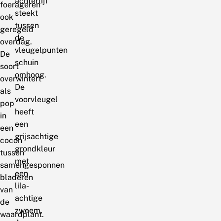
achterlijf
foerageren
steekt
ook
tussen
geregeld
de
overdag.
vleugelpunten
De
schuin
soort
omhoog.
overwintert
De
als
voorvleugel
pop
heeft
in
een
een
grijsachtige
cocon
grondkleur
tussen
met
samengesponnen
een
bladeren
lila-
van
achtige
de
zweem.
waardplant.