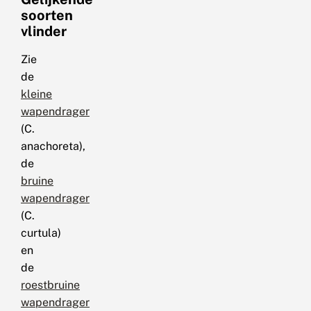
soorten
vlinder
Zie
de
kleine
wapendrager
(C.
anachoreta),
de
bruine
wapendrager
(C.
curtula)
en
de
roestbruine
wapendrager