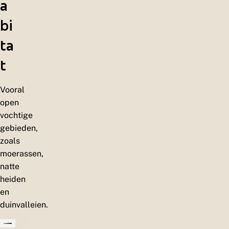
a
bi
ta
t
Vooral
open
vochtige
gebieden,
zoals
moerassen,
natte
heiden
en
duinvalleien.