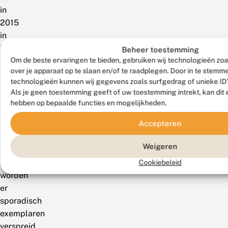
in
2015
in
Noord-
Beheer toestemming
Brabant
Om de beste ervaringen te bieden, gebruiken wij technologieën zoa
over je apparaat op te slaan en/of te raadplegen. Door in te stem
en
technologieën kunnen wij gegevens zoals surfgedrag of unieke ID'
Limburg
Als je geen toestemming geeft of uw toestemming intrekt, kan dit 
en
hebben op bepaalde functies en mogelijkheden.
in
Accepteren
2017
in
Weigeren
Zeeland.
Nu
Cookiebeleid
worden
er
sporadisch
exemplaren
verspreid