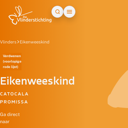
Doorgaan naar inhoud
Vlinders
Eikenweeskind
Verdwenen
(voorlopige
rode lijst)
Eikenweeskind
CATOCALA
PROMISSA
Ga direct
naar