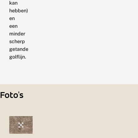
kan
hebben)
en
een
minder
scherp
getande
golflijn.
Foto's