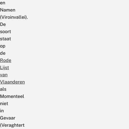
en
Namen
(Viroinvallei).
De
soort
staat
op
de
Rode
Lijst
van
Vlaanderen
als
Momenteel
niet
in
Gevaar
(Veraghtert