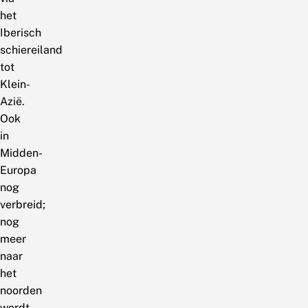
het
Iberisch
schiereiland
tot
Klein-
Azië.
Ook
in
Midden-
Europa
nog
verbreid;
nog
meer
naar
het
noorden
wordt