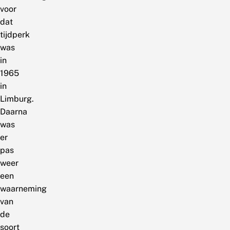
voor
dat
tijdperk
was
in
1965
in
Limburg.
Daarna
was
er
pas
weer
een
waarneming
van
de
soort