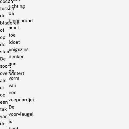
cocon
richting
tussen
de
de
binnenrand
bladeren
smal
of
toe
op
(doet
de
enigszins
stam.
denken
De
aan
soort
de
overwintert
vorm
als
van
ei
een
op
zeepaardje).
een
De
tak
voorvleugel
van
is
de
bont