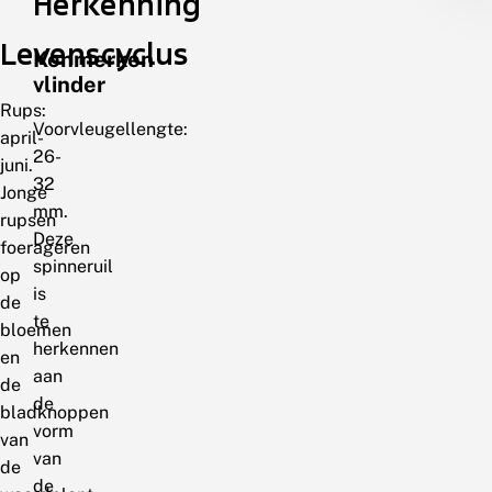
Herkenning
Levenscyclus
Kenmerken
vlinder
Rups:
Voorvleugellengte:
april-
26-
juni.
32
Jonge
mm.
rupsen
Deze
foerageren
spinneruil
op
is
de
te
bloemen
herkennen
en
aan
de
de
bladknoppen
vorm
van
van
de
de