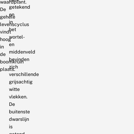
waardplant.
getekend
De
en
gehele
in
levenscyclus
het
vindt
wortel-
hoog
en
in
middenveld
de
bevinden
boomkruin
zich
plaats.
verschillende
grijsachtig
witte
vlekken.
De
buitenste
dwarslijn
is