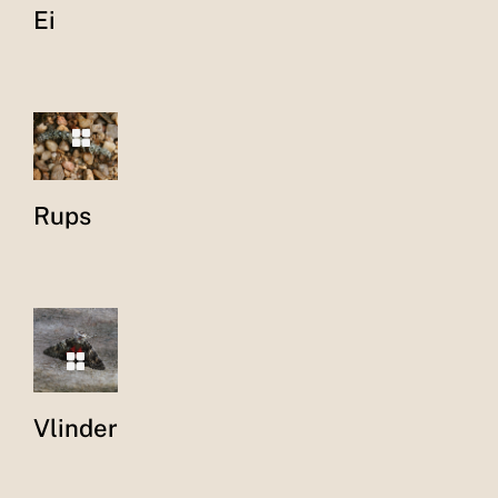
Ei
Rups
Vlinder