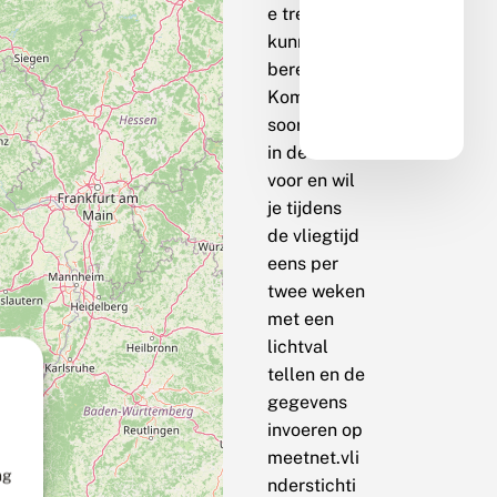
e trend te
kunnen
berekenen.
Komt de
soort bij jou
in de buurt
voor en wil
je tijdens
de vliegtijd
eens per
twee weken
met een
lichtval
tellen en de
gegevens
invoeren op
meetnet.vli
ng
nderstichti