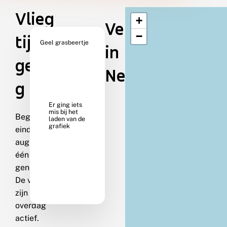
Vlieg
+
Verspreiding
−
tijd &
Geel grasbeertje
in
gedra
Nederland
g
Begin juni-
eind
augustus in
één
generatie.
De vlinders
zijn
overdag
actief.