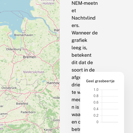
NEM‑meetn
et
Nachtvlind
ers.
Wanneer de
grafiek
leeg is,
betekent
dit dat de
soort in de
afgelopen
Geel grasbeertje
drie jaar op
te weinig
meetpunte
n is
waargenom
en om een
betrouwbar