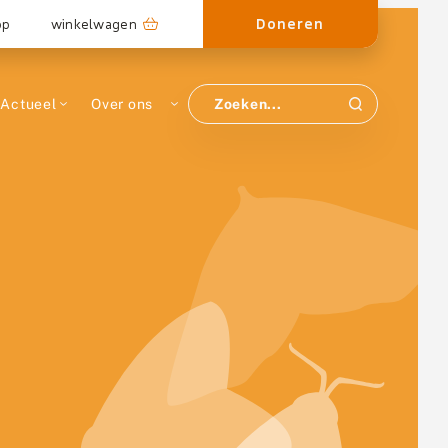
Doneren
op
winkelwagen
Actueel
Over ons