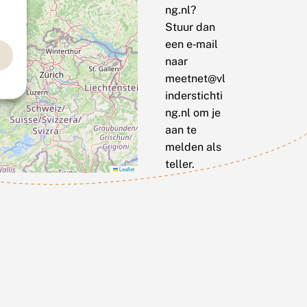
ng.nl?
Stuur dan
een e‑mail
naar
meetnet@vl
inderstichti
ng.nl om je
aan te
melden als
teller.
Leaflet