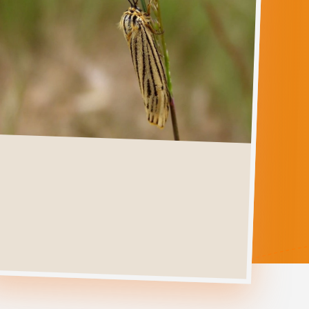
COSCINIA
STRIATA
Ga direct naar
Verspreiding
Levenscyclus
Herkenning
Foto's
Habitat &
Waardplanten