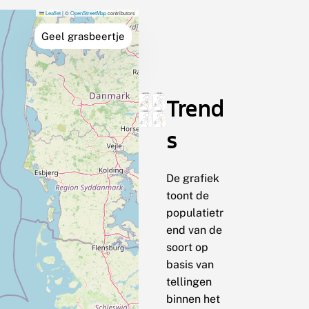
Leaflet
|
©
OpenStreetMap
contributors
Geel grasbeertje
Trend
s
De grafiek
toont de
populatietr
end van de
soort op
basis van
tellingen
binnen het