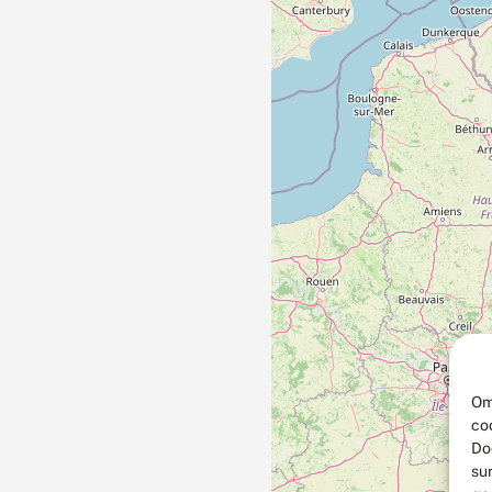
Om
co
Do
su