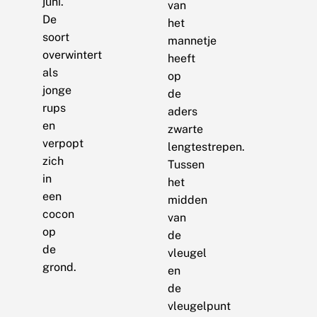
juni.
van
De
het
soort
mannetje
overwintert
heeft
als
op
jonge
de
rups
aders
en
zwarte
verpopt
lengtestrepen.
zich
Tussen
in
het
een
midden
cocon
van
op
de
de
vleugel
grond.
en
de
vleugelpunt