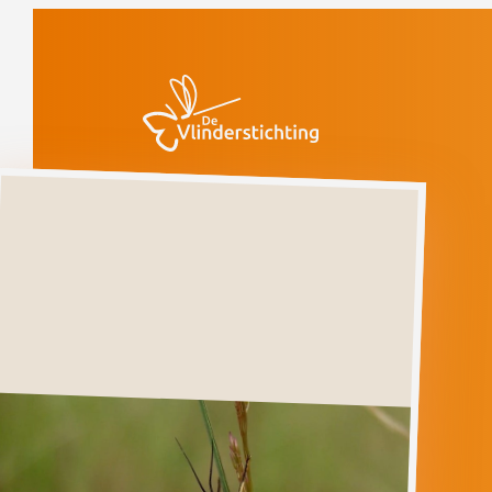
Doorgaan naar inhoud
Vlinders
Geel
grasbeertje
Gevoelig
(voorlopige rode
lijst)
Geel
grasbeertje