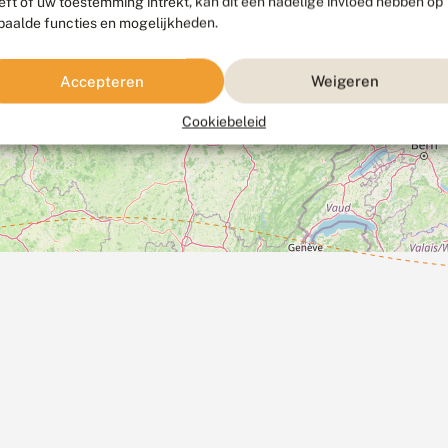
eft of uw toestemming intrekt, kan dit een nadelige invloed hebben op
paalde functies en mogelijkheden.
Accepteren
Weigeren
Cookiebeleid