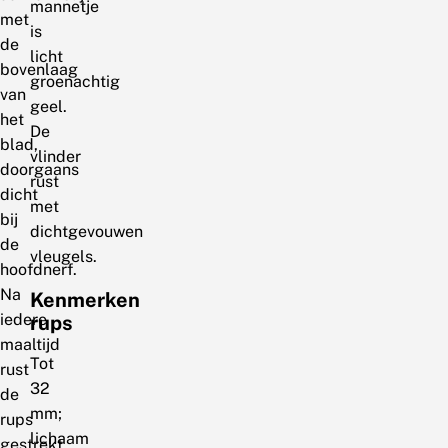
mannetje
met
is
de
licht
bovenlaag
groenachtig
van
geel.
het
De
blad,
vlinder
doorgaans
rust
dicht
met
bij
dichtgevouwen
de
vleugels.
hoofdnerf.
Na
Kenmerken
iedere
rups
maaltijd
Tot
rust
32
de
mm;
rups
lichaam
gestrekt