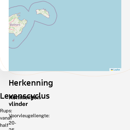
Leaflet
Herkenning
Levenscyclus
Kenmerken
vlinder
Rups:
Voorvleugellengte:
vanaf
20-
half