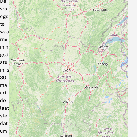
De
vro
egs
te
waa
rne
min
gsd
atu
m is
30
ma
art,
de
laat
ste
dat
um