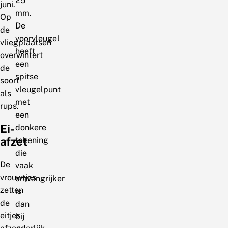
25
juni.
mm.
Op
De
de
voorvleugel
vliegplaatsen
heeft
overwintert
een
de
spitse
soort
vleugelpunt
als
met
rups.
een
Ei-
donkere
afzet
tekening
die
De
vaak
vrouwtjes
omvangrijker
zetten
is
de
dan
eitjes
bij