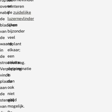
rupsen
en
overwinteren
de
zuidelijke
nabij
luzernevlinder
de
lijken
bladeren
bijzonder
van
veel
de
op
waardplant
elkaar;
in
een
de
zekere
strooisellaag.
determinatie
Verpopping
is
vindt
dan
plaats
ook
aan
niet
de
altijd
stengel
mogelijk.
van