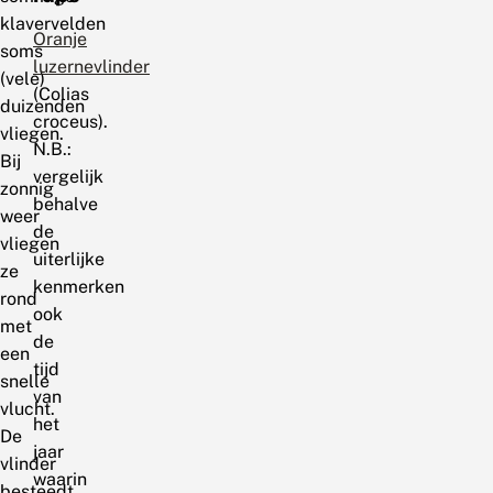
klavervelden
Oranje
soms
luzernevlinder
(vele)
(Colias
duizenden
croceus).
vliegen.
N.B.:
Bij
vergelijk
zonnig
behalve
weer
de
vliegen
uiterlijke
ze
kenmerken
rond
ook
met
de
een
tijd
snelle
van
vlucht.
het
De
jaar
vlinder
waarin
besteedt