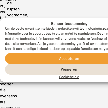
de
vrij
rupsen
veel
voorkomen,
tijd
het
Beheer toestemming
aan
habitat
Om de beste ervaringen te bieden, gebruiken wij technologieën zo
het
en
informatie over je apparaat op te slaan en/of te raadplegen. Door 
zoeken
met deze technologieën kunnen wij gegevens zoals surfgedrag of 
de
naar
deze site verwerken. Als je geen toestemming geeft of uw toestem
waardplant(en).
nectar
kan dit een nadelige invloed hebben op bepaalde functies en moge
op
Accepteren
bijvoorbeeld
luzerne
Weigeren
en
Cookiebeleid
klavers,
soorten
die
eveneens
als