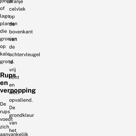
jonge
oranje
of
celvlek
lage
op
planten
de
die
bovenkant
groeien
van
op
de
kale
achtervleugel
grond.
is
vrij
Rups
licht
en
en
verpopping
niet
opvallend.
De
De
rups
grondkleur
voedt
van
zich
het
aanvankelijk