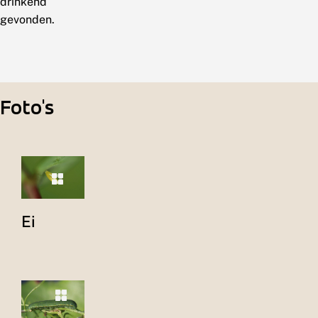
drinkend
gevonden.
Foto's
Ei