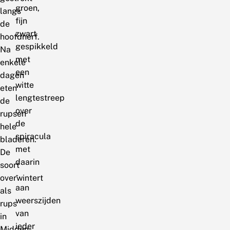
groen,
langs
fijn
de
zwart
hoofdnerf.
gespikkeld
Na
met
enkele
een
dagen
witte
eten
lengtestreep
de
over
rupsen
de
hele
spiracula
bladeren.
met
De
daarin
soort
-
overwintert
aan
als
weerszijden
rups
van
in
ieder
Midden-