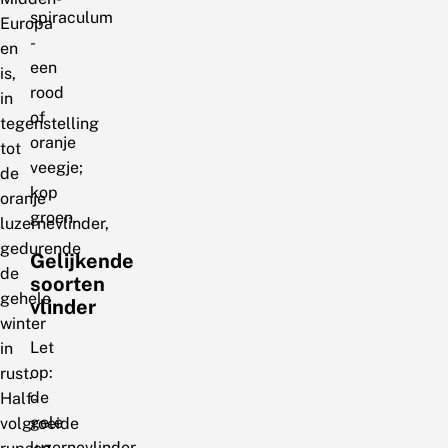
spiraculum
Europa
-
en
een
is,
rood
in
of
tegenstelling
oranje
tot
veegje;
de
kop
oranje
groen.
luzernevlinder,
gedurende
Gelijkende
de
soorten
gehele
vlinder
winter
Let
in
op:
rust.
de
Half-
gele
volgroeide
luzernevlinder