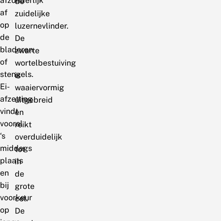
afzonderlijk
de
af
zuidelijke
op
luzernevlinder.
de
De
bladeren
zwarte
of
wortelbestuiving
stengels.
is
Ei-
waaiervormig
afzetting
uitgebreid
vindt
en
vooral
reikt
‘s
overduidelijk
middags
tot
plaats
in
en
de
bij
grote
voorkeur
cel.
op
De