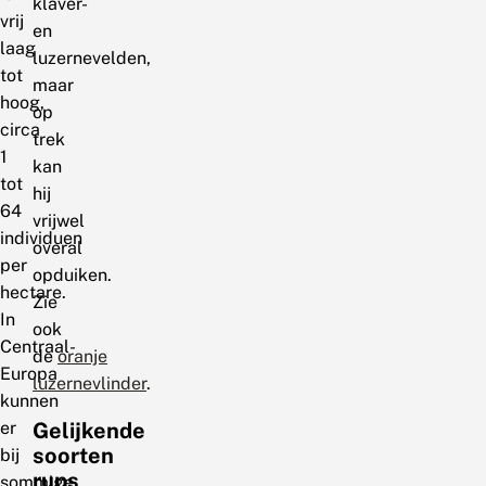
klaver-
vrij
en
laag
luzernevelden,
tot
maar
hoog,
op
circa
trek
1
kan
tot
hij
64
vrijwel
individuen
overal
per
opduiken.
hectare.
Zie
In
ook
Centraal-
de
oranje
Europa
luzernevlinder
.
kunnen
er
Gelijkende
soorten
bij
rups
sommige