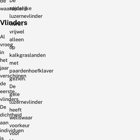
De
de
zuidelijke
waardplant.
luzernevlinder
Vlinders
wordt
vrijwel
Al
alleen
vroeg
op
in
kalkgraslanden
het
met
jaar
paardenhoefklaver
verschijnen
gezien.
de
De
eerste
gele
vlinders.
luzernevlinder
De
heeft
dichtheid
weliswaar
aan
voorkeur
individuen
voor
is