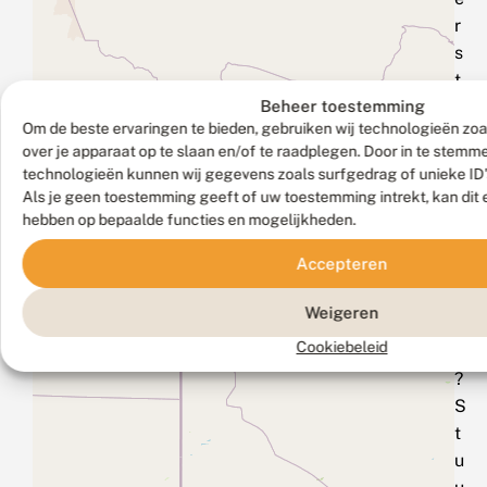
r
s
t
Beheer toestemming
i
Om de beste ervaringen te bieden, gebruiken wij technologieën zoa
c
over je apparaat op te slaan en/of te raadplegen. Door in te stem
h
technologieën kunnen wij gegevens zoals surfgedrag of unieke ID'
t
Als je geen toestemming geeft of uw toestemming intrekt, kan dit 
i
hebben op bepaalde functies en mogelijkheden.
n
Accepteren
g
.
Weigeren
n
Cookiebeleid
l
?
S
t
u