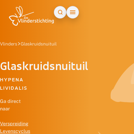
Doorgaan naar inhoud
Vlinders
Glaskruidsnuituil
Glaskruidsnuituil
HYPENA
LIVIDALIS
Ga direct
naar
Verspreiding
Levenscyclus