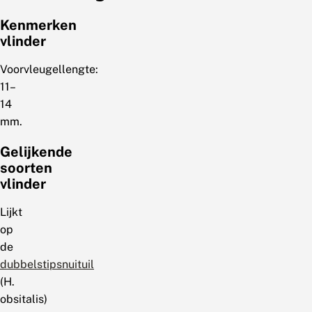
Kenmerken
vlinder
Voorvleugellengte:
11–
14
mm.
Gelijkende
soorten
vlinder
Lijkt
op
de
dubbelstipsnuituil
(H.
obsitalis)