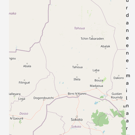
u
r
d
a
n
e
e
n
e
‑
m
a
i
l
n
a
a
r