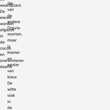
die
waardplant.
van
De
de
eieren
andere
worden
Orgyia-
afgezet
soorten,
in
maar
de
is
cocon
kleiner
en
en
overwinteren
egaler
daarin.
van
kleur.
De
witte
vlek
in
de