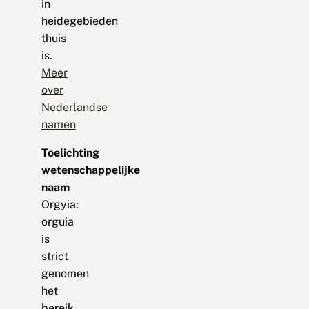
in
heidegebieden
thuis
is.
Meer
over
Nederlandse
namen
Toelichting
wetenschappelijke
naam
Orgyia:
orguia
is
strict
genomen
het
bereik