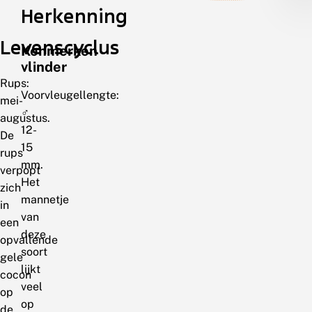
Herkenning
Levenscyclus
Kenmerken
vlinder
Rups:
Voorvleugellengte:
mei-
♂
augustus.
12-
De
15
rups
mm.
verpopt
Het
zich
mannetje
in
van
een
deze
opvallende
soort
gele
lijkt
cocon
veel
op
op
de