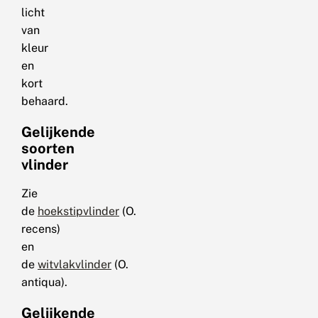
licht
van
kleur
en
kort
behaard.
Gelijkende
soorten
vlinder
Zie
de
hoekstipvlinder
(O.
recens)
en
de
witvlakvlinder
(O.
antiqua).
Gelijkende