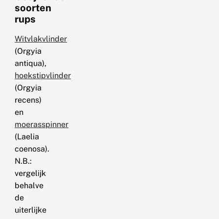
soorten
rups
Witvlakvlinder
(Orgyia
antiqua),
hoekstipvlinder
(Orgyia
recens)
en
moerasspinner
(Laelia
coenosa).
N.B.:
vergelijk
behalve
de
uiterlijke