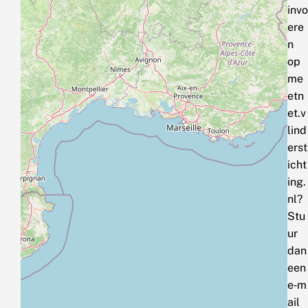
invo
ere
n
op
me
etn
et.v
lind
erst
icht
ing.
nl?
Stu
ur
dan
een
e‑m
ail