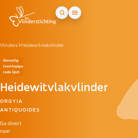
Doorgaan naar inhoud
Vlinders
Heidewitvlakvlinder
Gevoelig
(voorlopige
rode lijst)
Heidewitvlakvlinder
ORGYIA
ANTIQUOIDES
Ga direct
naar