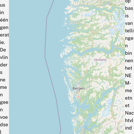
op
us
bas
in
is
één
van
gen
telli
erat
nge
ie.
n
De
bin
vlin
nen
der
het
s
NE
ne
M‑
me
me
n
etn
gee
et
n
Nac
voe
htvl
dse
ind
l