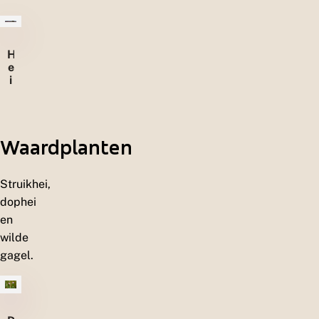
H
e
i
d
e
n
Waardplanten
Struikhei,
dophei
en
wilde
gagel.