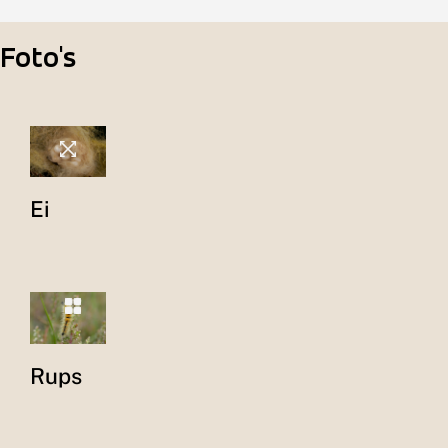
Foto's
Ei
Rups