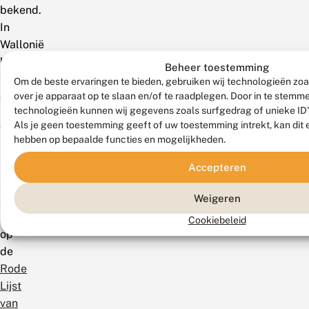
bekend.
In
Wallonië
beperkt
Beheer toestemming
tot
Om de beste ervaringen te bieden, gebruiken wij technologieën zoa
de
over je apparaat op te slaan en/of te raadplegen. Door in te stem
technologieën kunnen wij gegevens zoals surfgedrag of unieke ID'
Hoge
Als je geen toestemming geeft of uw toestemming intrekt, kan dit 
Venen.
hebben op bepaalde functies en mogelijkheden.
De
soort
Accepteren
staat
Weigeren
als
Bedreigd
Cookiebeleid
op
de
Rode
Lijst
van