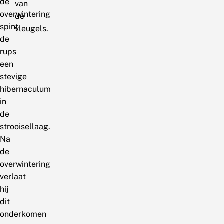
de
van
overwintering
de
spint
vleugels.
de
rups
een
stevige
hibernaculum
in
de
strooisellaag.
Na
de
overwintering
verlaat
hij
dit
onderkomen