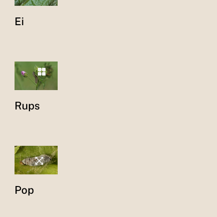
Ei
Rups
Pop