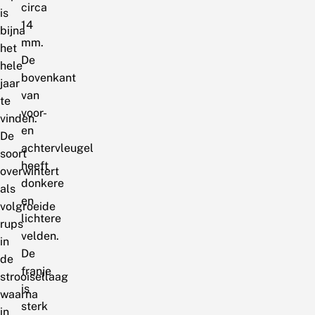
circa
is
14
bijna
mm.
het
De
hele
bovenkant
jaar
van
te
voor-
vinden.
en
De
achtervleugel
soort
heeft
overwintert
donkere
als
en
volgroeide
lichtere
rups
velden.
in
De
de
franje
strooisellaag
is
waarna
sterk
in