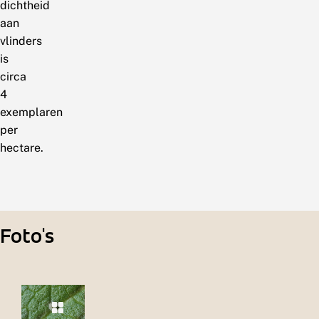
dichtheid
aan
vlinders
is
circa
4
exemplaren
per
hectare.
Foto's