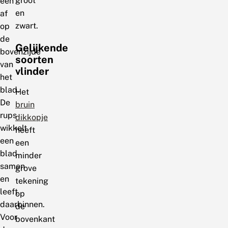
groot
een
en
af
zwart.
op
de
Gelijkende
bovenzijde
soorten
van
vlinder
het
blad.
Het
De
bruin
rups
dikkopje
wikkelt
heeft
een
een
blad
minder
samen
grove
en
tekening
leeft
op
daarbinnen.
de
Voor
bovenkant