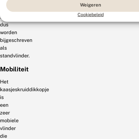
en kon
Weigeren
de
Cookiebeleid
soort
dus
worden
bijgeschreven
als
standvlinder.
Mobiliteit
Het
kaasjeskruiddikkopje
is
een
zeer
mobiele
vlinder
die