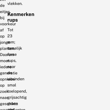
vlekken.
de
eitjes
Kenmerken
bij
rups
voorkeur
Tot
af
23
op
mm;
jonge
tamelijk
planten.
forse
Daarom
rups,
moet
naar
iedere
de
generatie
uiteinden
opnieuw
smal
op
toelopend,
zoek
grijsachtig
naar
groen
geschikte
met
waardplanten