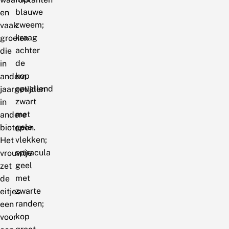
blauwe
en
zweem;
vaak
kraag
groeien
achter
die
de
in
kop
andere
opvallend
jaargetijden
zwart
in
met
andere
gele
biotopen.
vlekken;
Het
spiracula
vrouwtje
geel
zet
met
de
zwarte
eitjes
randen;
een
kop
voor