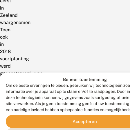
eerst
in
Zeeland
waargenomen.
Toen
ook
in
2018
voortplanting
werd
geconstateerd, was
Beheer toestemming
voor
Om de beste ervaringen te bieden, gebruiken wij technologieën zo
het
informatie over je apparaat op te slaan en/of te raadplegen. Door 
tiende
deze technologieën kunnen wij gegevens zoals surfgedrag of uniek
jaar
site verwerken. Als je geen toestemming geeft of uw toestemming i
voortplanting
een nadelige invloed hebben op bepaalde functies en mogelijkhed
in
Accepteren
Nederland