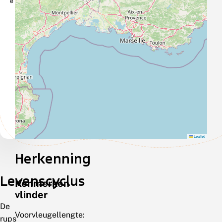
e
Leaflet
Herkenning
Levenscyclus
Kenmerken
vlinder
De
Voorvleugellengte:
rups