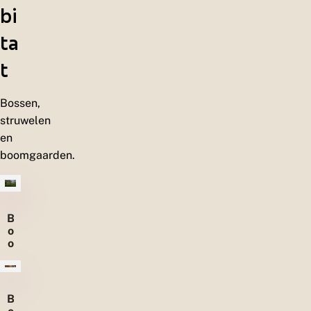
bi
ta
t
Bossen,
struwelen
en
boomgaarden.
B
o
o
m
g
a
a
B
r