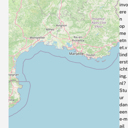
invo
ere
n
op
me
etn
et.v
lind
erst
icht
ing.
nl?
Stu
ur
dan
een
e‑m
ail