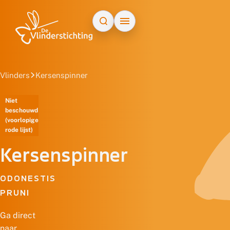
Doorgaan naar inhoud
Vlinders
Kersenspinner
Niet
beschouwd
(voorlopige
rode lijst)
Kersenspinner
ODONESTIS
PRUNI
Ga direct
naar