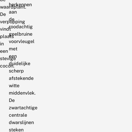
herkennen
waardplant.
aan
De
de
verpopping
roodachtig
vindt
geelbruine
plaats
voorvleugel
in
met
een
een
stevige
duidelijke
cocon.
scherp
afstekende
witte
middenvlek.
De
zwartachtige
centrale
dwarslijnen
steken