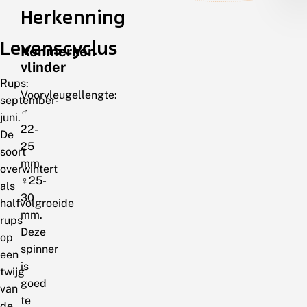
Herkenning
Levenscyclus
Kenmerken
vlinder
Rups:
Voorvleugellengte:
september-
♂
juni.
22-
De
25
soort
mm,
overwintert
♀25-
als
30
halfvolgroeide
mm.
rups
Deze
op
spinner
een
is
twijg
goed
van
te
de