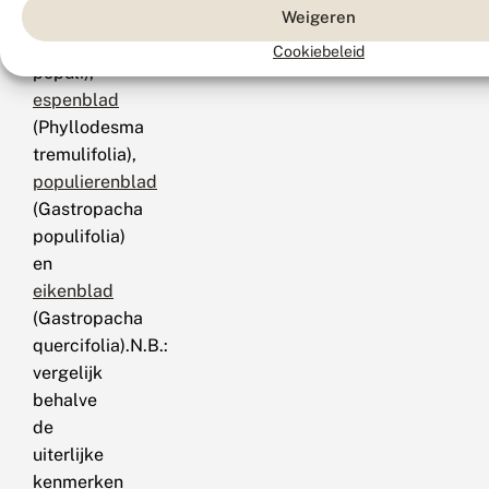
Weigeren
herfstspinner
(Poecilocampa
Cookiebeleid
populi),
espenblad
(Phyllodesma
tremulifolia),
populierenblad
(Gastropacha
populifolia)
en
eikenblad
(Gastropacha
quercifolia).N.B.:
vergelijk
behalve
de
uiterlijke
kenmerken