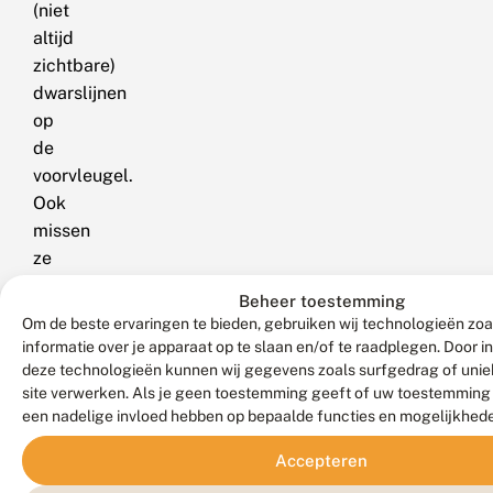
(niet
altijd
zichtbare)
dwarslijnen
op
de
voorvleugel.
Ook
missen
ze
de
Beheer toestemming
gekartelde
Om de beste ervaringen te bieden, gebruiken wij technologieën zo
achterrand.
informatie over je apparaat op te slaan en/of te raadplegen. Door 
deze technologieën kunnen wij gegevens zoals surfgedrag of uniek
Gelijkende
site verwerken. Als je geen toestemming geeft of uw toestemming i
soorten
een nadelige invloed hebben op bepaalde functies en mogelijkhed
rups
Accepteren
Zwarte