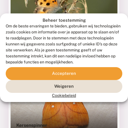
Beheer toestemming
Om de beste ervaringen te bieden, gebruiken wij technologieën
Grote vos
zoals cookies om informatie over je apparaat op te slaan en/of
te raadplegen. Door in te stemmen met deze technologieën
NYMPHALIS POLYCHLOROS
kunnen wij gegevens zoals surfgedrag of unieke ID's op deze
site verwerken. Als je geen toestemming geeft of uw
Fotograaf: T. Roosjen, Leeuwarden, 28 maart 2012
toestemming intrekt, kan dit een nadelige invloed hebben op
bepaalde functies en mogelijkheden.
Accepteren
Weigeren
Cookiebeleid
Kersenspinner