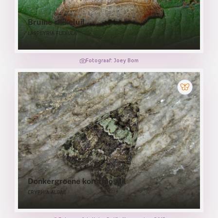
Bruine sikkeluil
LASPEYRIA FLEXULA
Fotograaf: Joey Bom
Donkergroene korstmosuil
CRYPHIA ALGAE