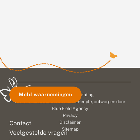
Meld waarnemingen
© 2026 Vlinderstichting
Duurzaam ontwikkeld door
Go2People
, ontworpen door
Blue Field Agency
Privacy
Contact
Disclaimer
Sitemap
Veelgestelde vragen