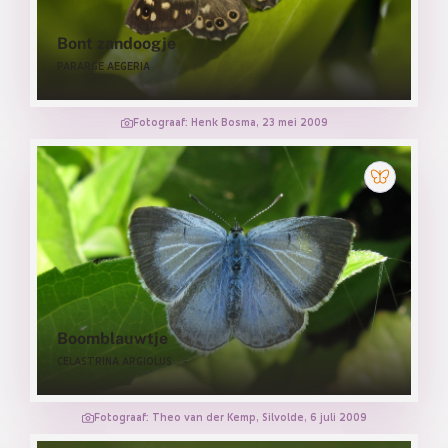
Bont zandoogje
PARARGE AEGERIA
Fotograaf: Henk Bosma, 23 mei 2009
Boomblauwtje
CELASTRINA ARGIOLUS
Fotograaf: Theo van der Kemp, Silvolde, 6 juli 2009