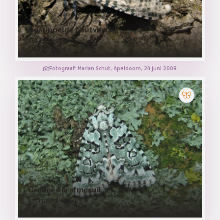
Gestippelde houtvlinder
ZEUZERA PYRINA
Fotograaf: Marian Schut, Apeldoorn, 24 juni 2009
Groene korstmosuil
NYCTOBRYA MURALIS