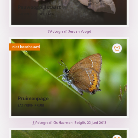
Pauwoogpijlstaart
SMERINTHUS OCELLATA
Fotograaf: Jeroen Voogd
niet beschouwd
Pruimenpage
SATYRIUM PRUNI
Fotograaf: Cis Haarman, België, 23 juni 2013