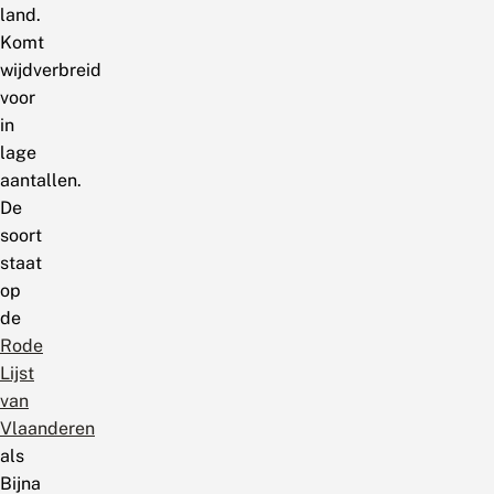
land.
Komt
wijdverbreid
voor
in
lage
aantallen.
De
soort
staat
op
de
Rode
Lijst
van
Vlaanderen
als
Bijna