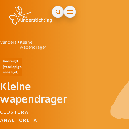
Doorgaan naar inhoud
Vlinders
Kleine
wapendrager
Bedreigd
(voorlopige
rode lijst)
Kleine
wapendrager
CLOSTERA
ANACHORETA