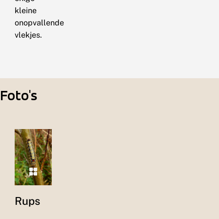
kleine
onopvallende
vlekjes.
Foto's
Rups