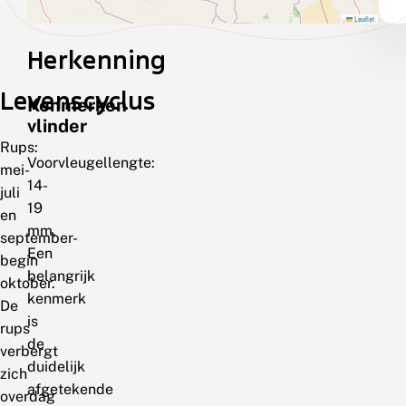
Leaflet
Herkenning
Levenscyclus
Kenmerken
vlinder
Rups:
Voorvleugellengte:
mei-
14-
juli
19
en
mm.
september-
Een
begin
belangrijk
oktober.
kenmerk
De
is
rups
de
verbergt
duidelijk
zich
afgetekende
overdag