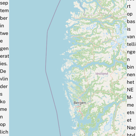
sep
rt
tem
op
ber
bas
in
is
twe
van
e
telli
gen
nge
erat
n
ies.
bin
De
nen
vlin
het
der
NE
s
M‑
ko
me
me
etn
n
et
op
Nac
lich
htvl