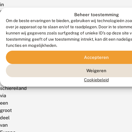
in
Gevaar
Beheer toestemming
(Veraghtert
Om de beste ervaringen te bieden, gebruiken wij technologieën zoa
et
over je apparaat op te slaan en/of te raadplegen. Door in te stem
kunnen wij gegevens zoals surfgedrag of unieke ID's op deze site 
al.
toestemming geeft of uw toestemming intrekt, kan dit een nadelig
2023).
functies en mogelijkheden.
Mondiaal
Accepteren
Van
Weigeren
het
Cookiebeleid
Iberisch
schiereiland
via
een
groot
deel
van