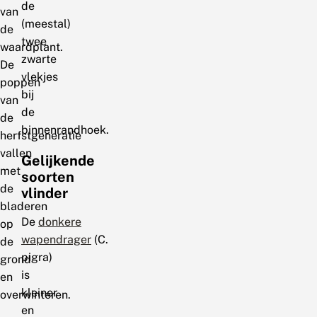
de
van
(meestal)
de
twee
waardplant.
zwarte
De
vlekjes
poppen
bij
van
de
de
binnenrandhoek.
herfstgeneratie
vallen
Gelijkende
met
soorten
de
vlinder
bladeren
De
donkere
op
wapendrager
(C.
de
pigra)
grond
is
en
kleiner
overwinteren.
en