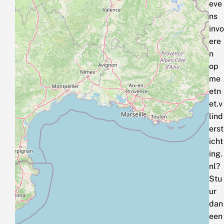
eve
ns
invo
ere
n
op
me
etn
et.v
lind
erst
icht
ing.
nl?
Stu
ur
dan
een