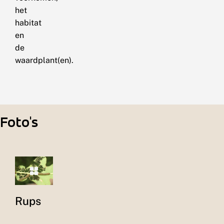
het
habitat
en
de
waardplant(en).
Foto's
Rups