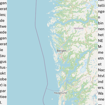
gen
telli
erat
nge
ies;
n
de
bin
twe
nen
ede
het
gen
NE
erat
M‑
ie
me
(au
etn
gus
et
tus-
Nac
okt
htvl
obe
ind
r) is
ers.
par
Wa
tiee
nne
l.