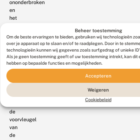
ononderbroken
en
het
bobbeltje
Beheer toestemming
halverwege
Om de beste ervaringen te bieden, gebruiken wij technologieën zoa
de
over je apparaat op te slaan en/of te raadplegen. Door in te stem
antennen
technologieën kunnen wij gegevens zoals surfgedrag of unieke ID'
Als je geen toestemming geeft of uw toestemming intrekt, kan dit 
van
hebben op bepaalde functies en mogelijkheden.
het
mannetje
Accepteren
ontbreekt.
De
Weigeren
golflijn
Cookiebeleid
op
de
voorvleugel
van
de