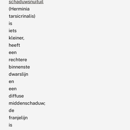
schaduwsnuituil
(Herminia
tarsicrinalis)
is
iets
kleiner,
heeft
een
rechtere
binnenste
dwarslijn
en
een
diffuse
middenschaduw;
de
franjelijn
is