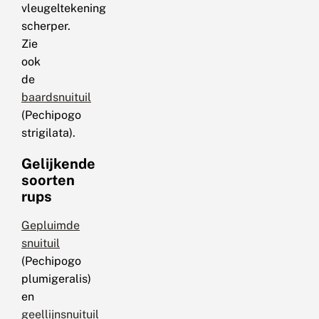
vleugeltekening
scherper.
Zie
ook
de
baardsnuituil
(Pechipogo
strigilata).
Gelijkende
soorten
rups
Gepluimde
snuituil
(Pechipogo
plumigeralis)
en
geellijnsnuituil