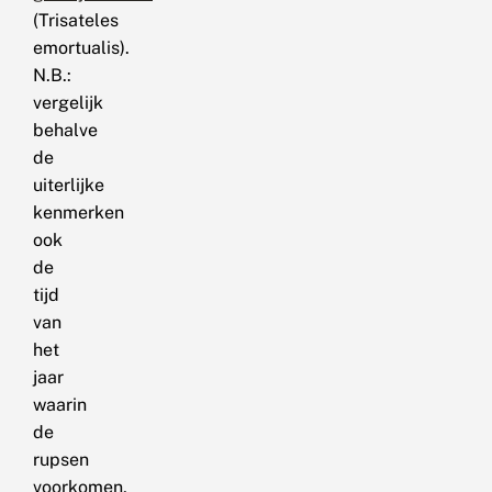
(Trisateles
emortualis).
N.B.:
vergelijk
behalve
de
uiterlijke
kenmerken
ook
de
tijd
van
het
jaar
waarin
de
rupsen
voorkomen,