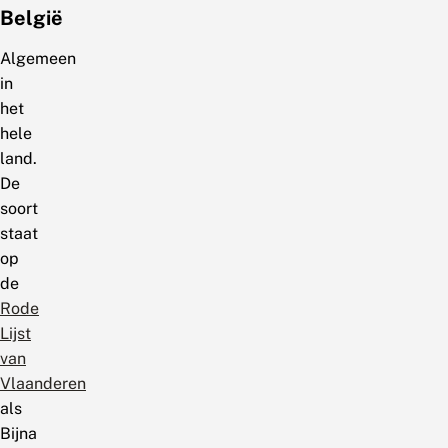
België
Algemeen
in
het
hele
land.
De
soort
staat
op
de
Rode
Lijst
van
Vlaanderen
als
Bijna