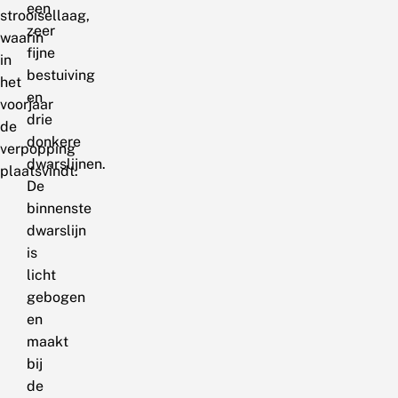
een
strooisellaag,
zeer
waarin
fijne
in
bestuiving
het
en
voorjaar
drie
de
donkere
verpopping
dwarslijnen.
plaatsvindt.
De
binnenste
dwarslijn
is
licht
gebogen
en
maakt
bij
de