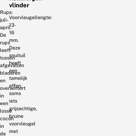
vlinder
Rups:
Voorvleugellengte:
juli-
13-
april.
16
De
mm.
rups
Deze
leeft
snuituil
tussen
heeft
afgevallen
een
bladeren
tamelijk
en
effen,
overwintert
soms
in
iets
een
grijsachtige,
losse
bruine
cocon
voorvleugel
in
met
de