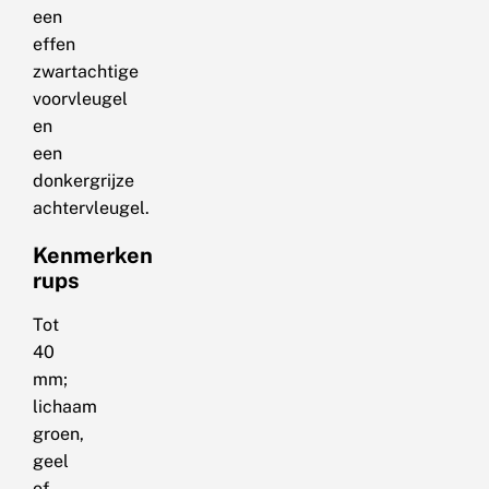
een
effen
zwartachtige
voorvleugel
en
een
donkergrijze
achtervleugel.
Kenmerken
rups
Tot
40
mm;
lichaam
groen,
geel
of