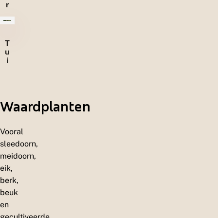
r
u
w
e
l
T
e
u
n
i
n
e
n
Waardplanten
Vooral
sleedoorn,
meidoorn,
eik,
berk,
beuk
en
gecultiveerde