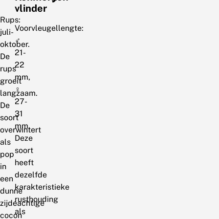
vlinder
Rups:
Voorvleugellengte:
juli-
♂
oktober.
21-
De
22
rups
mm,
groeit
♀
langzaam.
27-
De
31
soort
mm.
overwintert
Deze
als
soort
pop
heeft
in
dezelfde
een
karakteristieke
dunne
rusthouding
zijdeachtige
als
cocon