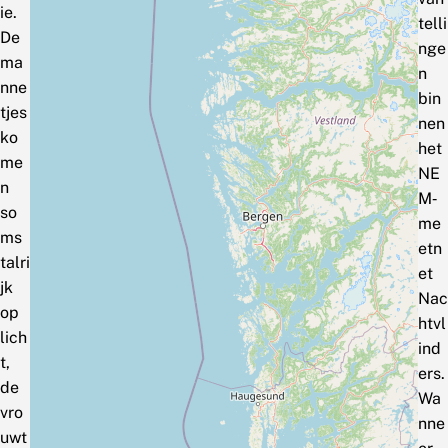
ie.
telli
De
nge
ma
n
nne
bin
tjes
nen
ko
het
me
NE
n
M‑
so
me
ms
etn
talri
et
jk
Nac
op
htvl
lich
ind
t,
ers.
de
Wa
vro
nne
uwt