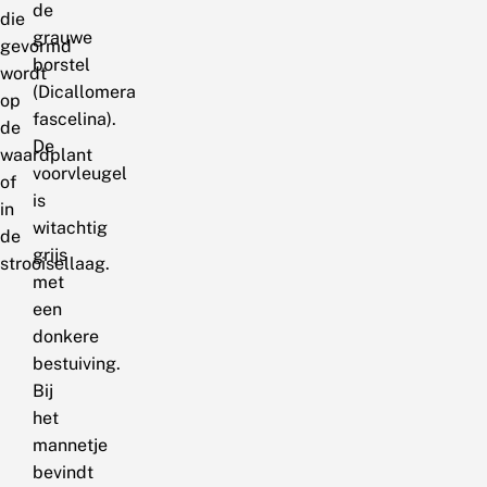
de
die
grauwe
gevormd
borstel
wordt
(Dicallomera
op
fascelina).
de
De
waardplant
voorvleugel
of
is
in
witachtig
de
grijs
strooisellaag.
met
een
donkere
bestuiving.
Bij
het
mannetje
bevindt