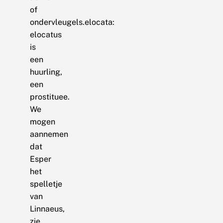
of
ondervleugels.elocata:
elocatus
is
een
huurling,
een
prostituee.
We
mogen
aannemen
dat
Esper
het
spelletje
van
Linnaeus,
zie