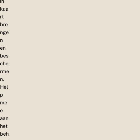
in
kaa
rt
bre
nge
n
en
bes
che
rme
n.
Hel
p
me
e
aan
het
beh