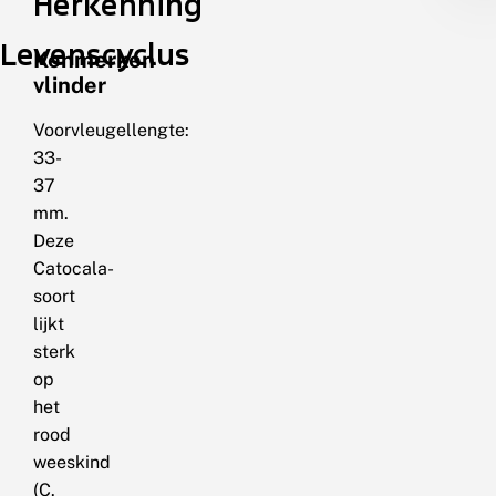
Herkenning
Levenscyclus
Kenmerken
vlinder
Voorvleugellengte:
33-
37
mm.
Deze
Catocala-
soort
lijkt
sterk
op
het
rood
weeskind
(C.