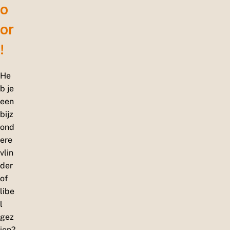
o
or
!
He
b je
een
bijz
ond
ere
vlin
der
of
libe
l
gez
ien?