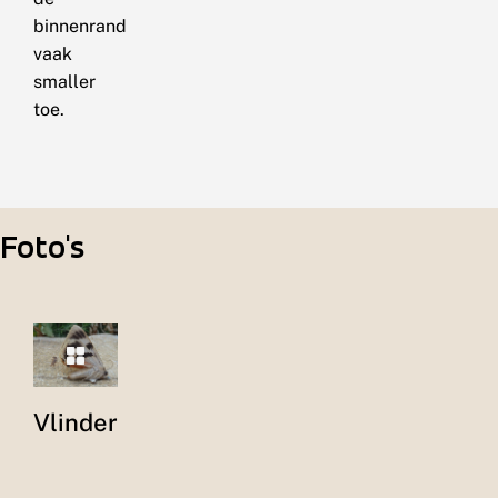
binnenrand
vaak
smaller
toe.
Foto's
Vlinder