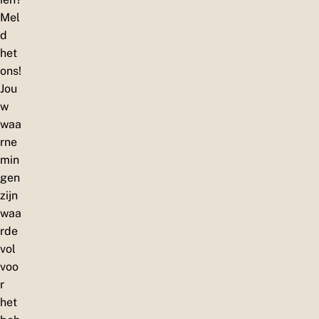
Mel
d
het
ons!
Jou
w
waa
rne
min
gen
zijn
waa
rde
vol
voo
r
het