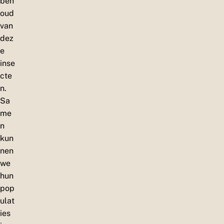
beh
oud
van
dez
e
inse
cte
n.
Sa
me
n
kun
nen
we
hun
pop
ulat
ies