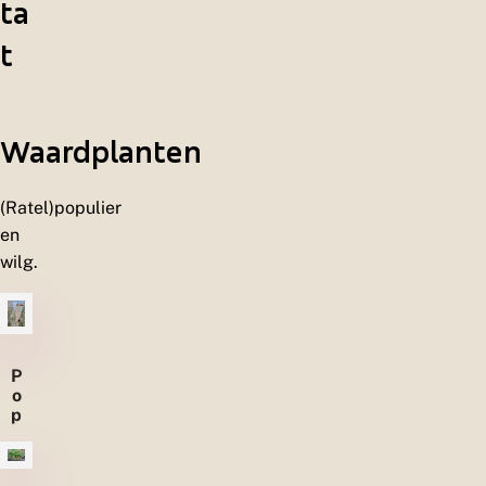
ta
t
Waardplanten
(Ratel)populier
en
wilg.
P
o
p
u
li
e