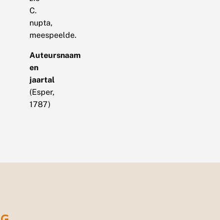
C.
nupta,
meespeelde.
Auteursnaam
en
jaartal
(Esper,
1787)
G