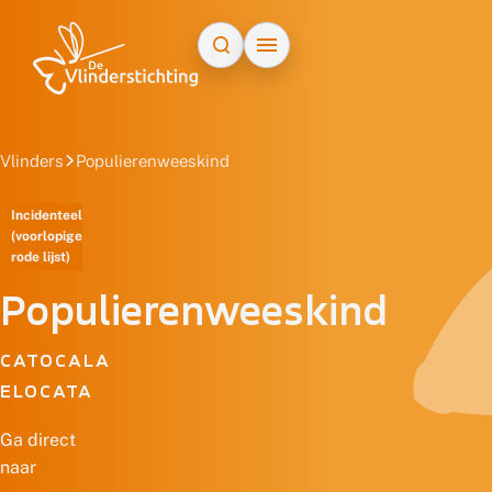
Doorgaan naar inhoud
Vlinders
Populierenweeskind
Incidenteel
(voorlopige
rode lijst)
Populierenweeskind
CATOCALA
ELOCATA
Ga direct
naar