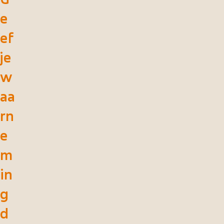
e
ef
je
w
aa
rn
e
m
in
g
d