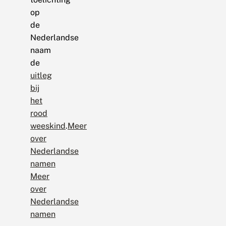
op
de
Nederlandse
naam
de
uitleg
bij
het
rood
weeskind
.
Meer
over
Nederlandse
namen
Meer
over
Nederlandse
namen