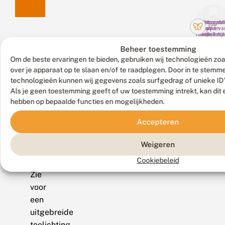
Fotograaf:
Fotograaf
Fotograaf
Fotograa
Philippe
Jurriën va
Gert
Jurriën
Vanmeerbe
Deijk,
Gelmers,
van Deijk
België, 16 j
Terschelli
Buggenu
Ardenne
Meer
2016
30
1 juli 201
(Be), 24
Beheer toestemming
septembe
mei 2019
2023
Om de beste ervaringen te bieden, gebruiken wij technologieën zoa
over
over je apparaat op te slaan en/of te raadplegen. Door in te stem
technologieën kunnen wij gegevens zoals surfgedrag of unieke ID'
de
Als je geen toestemming geeft of uw toestemming intrekt, kan dit 
hebben op bepaalde functies en mogelijkheden.
naam
Accepteren
Toelichting
Weigeren
Nederlandse
Cookiebeleid
naam
Zie
voor
een
uitgebreide
toelichting