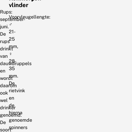
vlinder
Rups:
Voorvleugellengte:
september-
♂
juni.
21-
De
25
rups
mm,
drinkt
♀
van
28-
dauwdruppels
35
en
mm.
wordt
De
daarom
rietvink
ook
en
wel
de
drinker
hierna
genoemd.
genoemde
De
spinners
soort