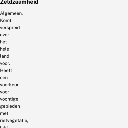
Zeldzaamheid
Algemeen.
Komt
verspreid
over
het
hele
land
voor.
Heeft
een
voorkeur
voor
vochtige
gebieden
met
rietvegetatie;
lijkt