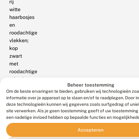
rij
witte
haarbosjes
en
roodachtige
vlekken;
kop
zwart
met
roodachtige
tekening.
Beheer toestemming
Om de beste ervaringen te bieden, gebruiken wij technologieën zo
informatie over je apparaat op te slaan en/of te raadplegen. Door 
deze technologieën kunnen wij gegevens zoals surfgedrag of uniek
site verwerken. Als je geen toestemming geeft of uw toestemming i
Foto's
een nadelige invloed hebben op bepaalde functies en mogelijkhed
Accepteren