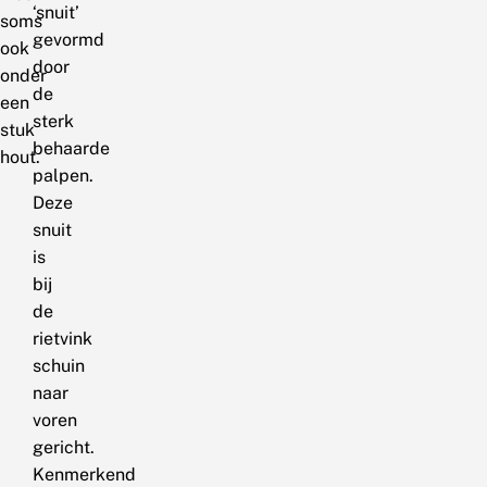
‘snuit’
soms
gevormd
ook
door
onder
de
een
sterk
stuk
behaarde
hout.
palpen.
Deze
snuit
is
bij
de
rietvink
schuin
naar
voren
gericht.
Kenmerkend