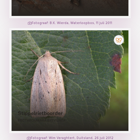
MYTHIMNA STRAMINEA
Fotograaf: B.K. Wierda, Waterloopbos, 11 juli 2011
Stippelrietboorder
PROTARCHANARA BREVILINEA
Fotograaf: Wim Veraghtert, Duitsland, 26 juli 2012