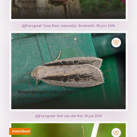
Rietvink
EUTHRIX POTATORIA
Fotograaf: Joey Bom, mannetje, Dordrecht, 18 juni 2014
Smalvleugelrietboorder
CHILODES MARITIMA
Fotograaf: Rob van der Rol, 19 juli 2014
kwetsbaar