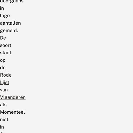
doorgaans
in
lage
aantallen
gemeld.
De
soort
staat
op
de
Rode
Lijst
van
Vlaanderen
als
Momenteel
niet
in