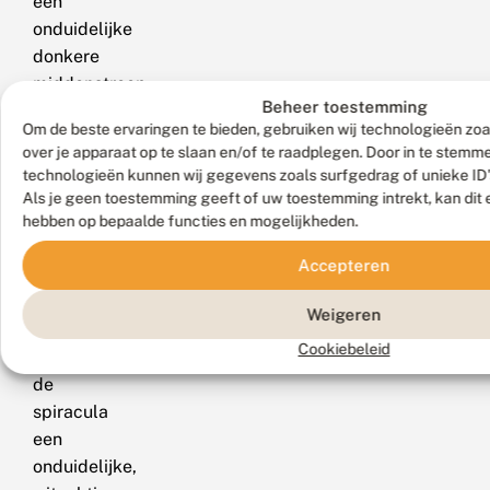
een
onduidelijke
donkere
middenstreep
Beheer toestemming
en
Om de beste ervaringen te bieden, gebruiken wij technologieën zoa
op
over je apparaat op te slaan en/of te raadplegen. Door in te stem
de
technologieën kunnen wij gegevens zoals surfgedrag of unieke ID'
flanken
Als je geen toestemming geeft of uw toestemming intrekt, kan dit 
een
hebben op bepaalde functies en mogelijkheden.
zwartgezoomde,
Accepteren
groenachtig
gele
Weigeren
lengtestreep;
Cookiebeleid
over
de
spiracula
een
onduidelijke,