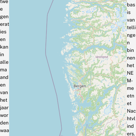
twe
bas
e
is
gen
van
erat
telli
ies
nge
en
n
kan
bin
in
nen
alle
het
ma
NE
and
M‑
en
me
van
etn
het
et
jaar
Nac
wor
htvl
den
ind
waa
ers.