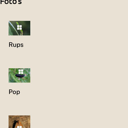
Foto's
Rups
Pop