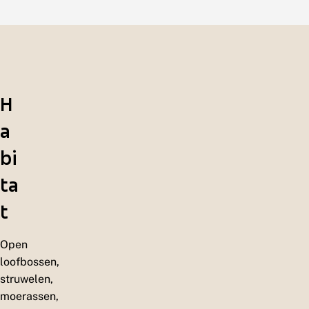
H
a
bi
ta
t
Open
loofbossen,
struwelen,
moerassen,