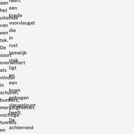
heeft
aan
een
het
brede
uiteinde
voorvleugel
van
die
een
in
tak.
rust
De
tamelijk
soort
vlak
overwintert
ligt
als
en
vlinder
een
in
krom
schuren,
gebogen
bunkers,
vleugelpunt
mergelgroeven,
heeft.
vochtige
De
tunnels
achterrand
en