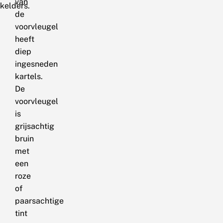
van
kelders.
de
voorvleugel
heeft
diep
ingesneden
kartels.
De
voorvleugel
is
grijsachtig
bruin
met
een
roze
of
paarsachtige
tint