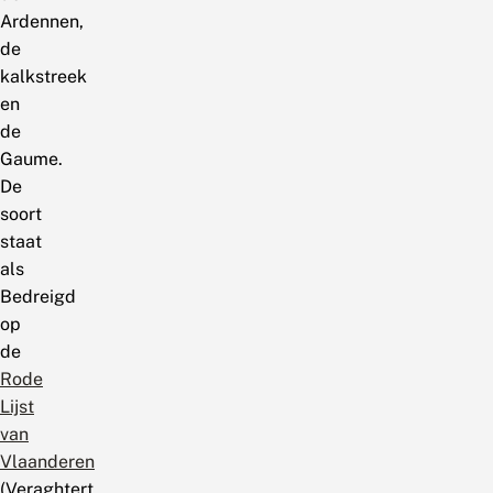
Ardennen,
de
kalkstreek
en
de
Gaume.
De
soort
staat
als
Bedreigd
op
de
Rode
Lijst
van
Vlaanderen
(Veraghtert