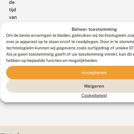
de
tijd
van
het
Beheer toestemming
jaar
Om de beste ervaringen te bieden, gebruiken wij technologieën zoa
waarin
over je apparaat op te slaan en/of te raadplegen. Door in te stem
de
technologieën kunnen wij gegevens zoals surfgedrag of unieke ID'
rupsen
Als je geen toestemming geeft of uw toestemming intrekt, kan dit 
hebben op bepaalde functies en mogelijkheden.
voorkomen,
het
Accepteren
habitat
en
Weigeren
de
Cookiebeleid
waardplant(en).