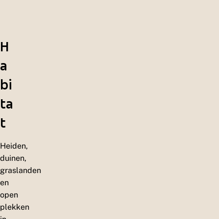
H
a
bi
ta
t
Heiden,
duinen,
graslanden
en
open
plekken