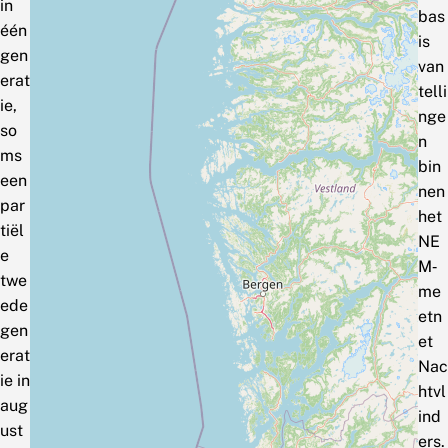
in
bas
één
is
gen
van
erat
telli
ie,
nge
so
n
ms
bin
een
nen
par
het
tiël
NE
e
M‑
twe
me
ede
etn
gen
et
erat
Nac
ie in
htvl
aug
ind
ust
ers.