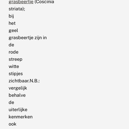
grasbeertje
(Coscinia
striata);
bij
het
geel
grasbeertje zijn in
de
rode
streep
witte
stipjes
zichtbaar.N.B.:
vergelijk
behalve
de
uiterlijke
kenmerken
ook