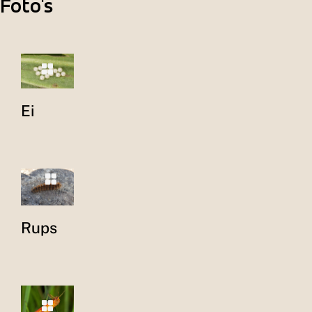
Foto's
Ei
Rups