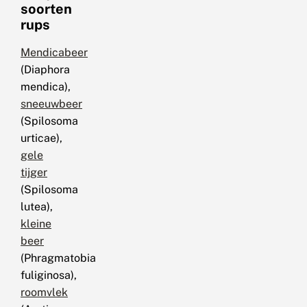
soorten
rups
Mendicabeer
(Diaphora
mendica),
sneeuwbeer
(Spilosoma
urticae),
gele
tijger
(Spilosoma
lutea),
kleine
beer
(Phragmatobia
fuliginosa),
roomvlek