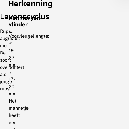
Herkenning
Levenscyclus
Kenmerken
vlinder
Rups:
Voorvleugellengte:
augustus-
♂
mei.
19-
De
22
soort
mm,
overwintert
♀
als
17-
jonge
20
rups.
mm.
Het
mannetje
heeft
een