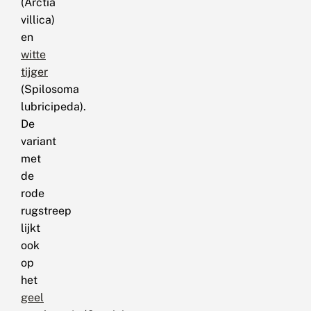
(Arctia
villica)
en
witte
tijger
(Spilosoma
lubricipeda).
De
variant
met
de
rode
rugstreep
lijkt
ook
op
het
geel