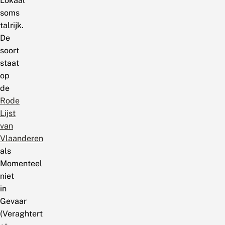
Lokaal
soms
talrijk.
De
soort
staat
op
de
Rode
Lijst
van
Vlaanderen
als
Momenteel
niet
in
Gevaar
(Veraghtert