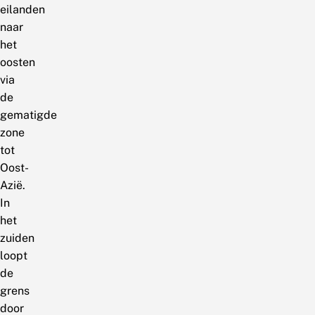
eilanden
naar
het
oosten
via
de
gematigde
zone
tot
Oost-
Azië.
In
het
zuiden
loopt
de
grens
door