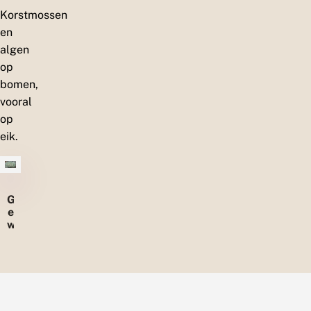
Korstmossen
en
algen
op
bomen,
vooral
op
eik.
G
e
w
o
o
n
k
o
r