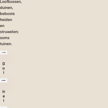
Loofbossen,
duinen,
beboste
heiden
en
struwelen;
soms
tuinen.
D
u
i
n
e
n
H
e
i
d