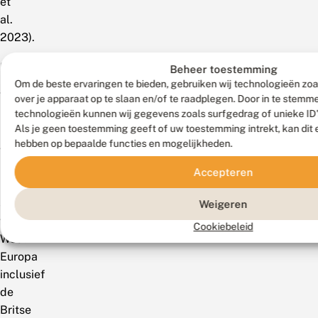
et
al.
2023).
Mondiaal
Beheer toestemming
Om de beste ervaringen te bieden, gebruiken wij technologieën zoa
Van
over je apparaat op te slaan en/of te raadplegen. Door in te stem
het
technologieën kunnen wij gegevens zoals surfgedrag of unieke ID'
Als je geen toestemming geeft of uw toestemming intrekt, kan dit 
noorden
hebben op bepaalde functies en mogelijkheden.
van
het
Accepteren
Iberisch
schiereiland
Weigeren
via
Cookiebeleid
West-
Europa
inclusief
de
Britse