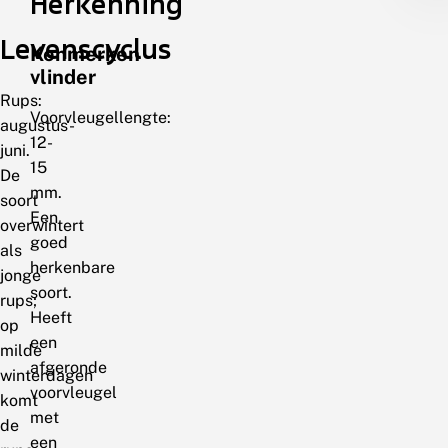
Herkenning
Levenscyclus
Kenmerken
vlinder
Rups:
Voorvleugellengte:
augustus-
12-
juni.
15
De
mm.
soort
Een
overwintert
goed
als
herkenbare
jonge
soort.
rups;
Heeft
op
een
milde
afgeronde
winterdagen
voorvleugel
komt
met
de
een