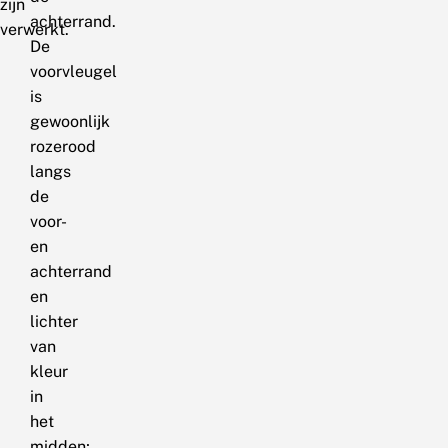
zijn
achterrand.
verwerkt.
De
voorvleugel
is
gewoonlijk
rozerood
langs
de
voor-
en
achterrand
en
lichter
van
kleur
in
het
midden;