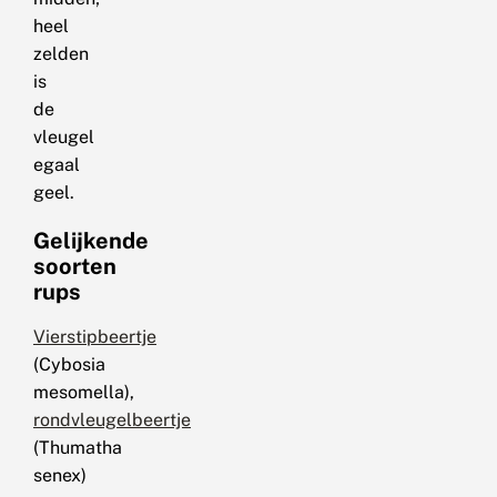
heel
zelden
is
de
vleugel
egaal
geel.
Gelijkende
soorten
rups
Vierstipbeertje
(Cybosia
mesomella),
rondvleugelbeertje
(Thumatha
senex)