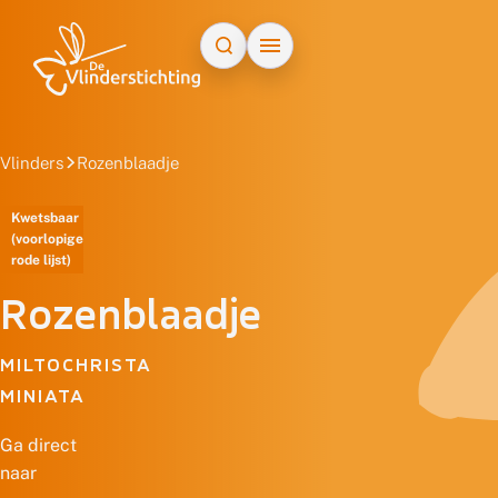
Doorgaan naar inhoud
Vlinders
Rozenblaadje
Kwetsbaar
(voorlopige
rode lijst)
Rozenblaadje
MILTOCHRISTA
MINIATA
Ga direct
naar