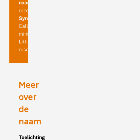
naam
rozenmosbeer
Synoniemen
Calligenia
miniata
Lithosia
rosea
Meer
over
de
naam
Toelichting