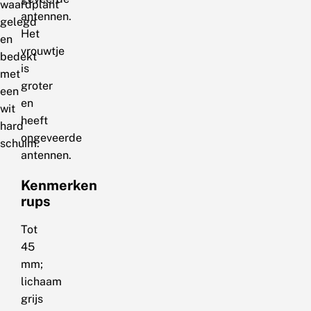
waardplant
antennen.
gelegd
Het
en
vrouwtje
bedekt
is
met
groter
een
en
wit
heeft
hard
ongeveerde
schuim.
antennen.
Kenmerken
rups
Tot
45
mm;
lichaam
grijs