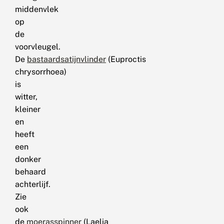
middenvlek
op
de
voorvleugel.
De
bastaardsatijnvlinder
(Euproctis
chrysorrhoea)
is
witter,
kleiner
en
heeft
een
donker
behaard
achterlijf.
Zie
ook
de
moerasspinner
(Laelia