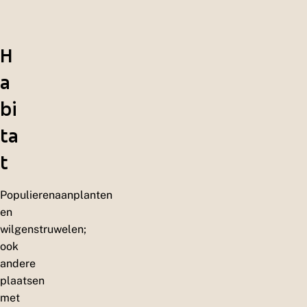
H
a
bi
ta
t
Populierenaanplanten
en
wilgenstruwelen;
ook
andere
plaatsen
met