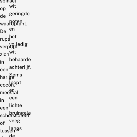
spinsel
wit
op
geringde
de
poten
waardplant.
en
De
het
rups
volledig
verpopt
wit
zich
behaarde
in
achterlijf.
een
Soms
harige
loopt
cocon,
er
meestal
een
in
lichte
een
bruingele
schorsspleet
veeg
of
langs
tussen
de