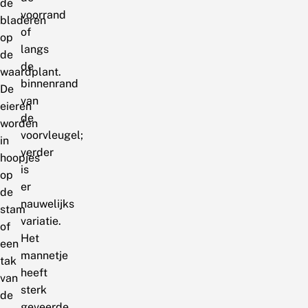
de
voorrand
bladeren
of
op
langs
de
de
waardplant.
binnenrand
De
van
eieren
de
worden
voorvleugel;
in
verder
hoopjes
is
op
er
de
nauwelijks
stam
variatie.
of
Het
een
mannetje
tak
heeft
van
sterk
de
geveerde