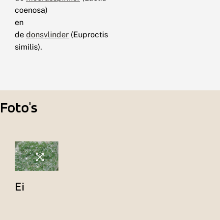
coenosa)
en
de
donsvlinder
(Euproctis
similis).
Foto's
Ei