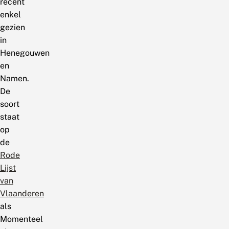
recent
enkel
gezien
in
Henegouwen
en
Namen.
De
soort
staat
op
de
Rode
Lijst
van
Vlaanderen
als
Momenteel