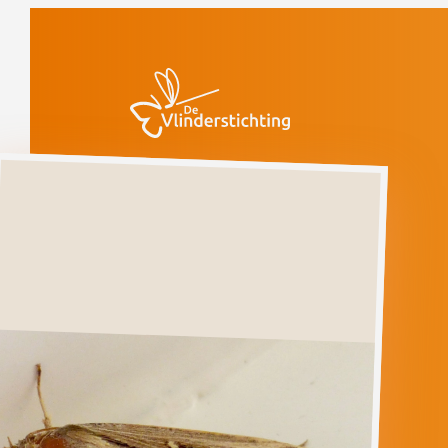
Doorgaan naar inhoud
Vlinders
Zuidelijke
wikke-uil
Zuidelijke
wikke-
uil