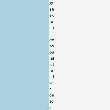
gr
afi
ek
to
on
t
de
po
pu
lat
iet
re
nd
va
n
de
so
or