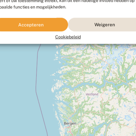
eft of uw toestemming intrekt, kan dit een nadelige invloed hebben op
paalde functies en mogelijkheden.
Accepteren
Weigeren
Cookiebeleid