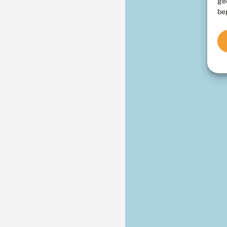
ge
be