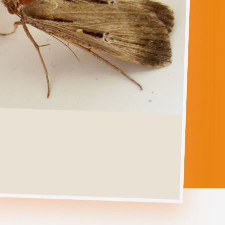
TATHORHYNCHUS
EXSICCATA
Ga direct naar
Verspreiding
Levenscyclus
Herkenning
Foto's
Habitat &
Waardplanten