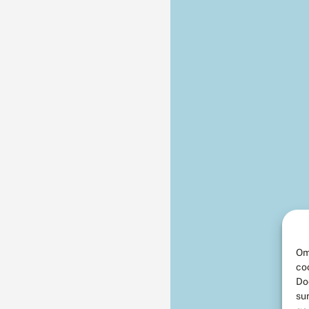
Om
co
Do
su