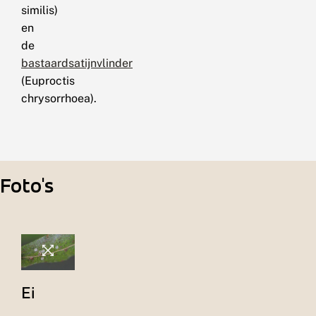
similis)
en
de
bastaardsatijnvlinder
(Euproctis
chrysorrhoea).
Foto's
Ei