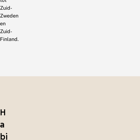
tot
Zuid-
Zweden
en
Zuid-
Finland.
H
a
bi