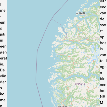
ietr
f
end
mei
van
-
de
ein
soo
d
rt
juli
op
in
bas
één
is
gen
van
erat
telli
ie.
nge
De
n
vlin
bin
der
nen
s
het
ko
NE
me
M‑
n