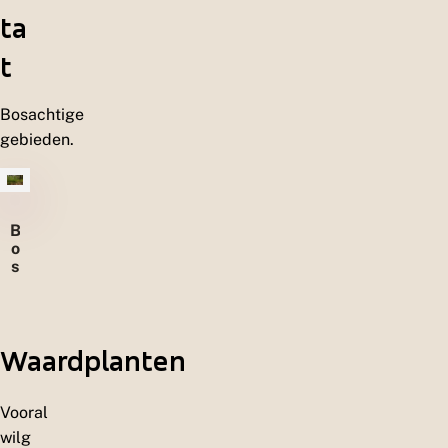
ta
t
Bosachtige
gebieden.
B
o
s
a
c
h
t
Waardplanten
i
g
e
g
Vooral
e
wilg
b