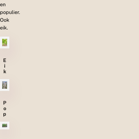
en
i
e
populier.
d
Ook
e
n
eik.
E
i
k
P
o
p
u
li
e
r