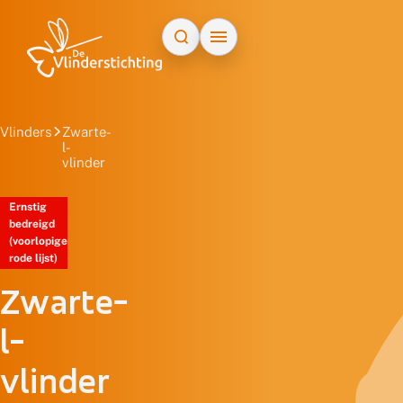
Doorgaan naar inhoud
Vlinders
Zwarte-
l-
vlinder
Ernstig
bedreigd
(voorlopige
rode lijst)
Zwarte-
l-
vlinder