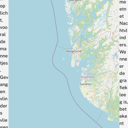
me
op
etn
lich
et
t,
Nac
voo
htvl
ral
ind
de
ers.
ma
Wa
nne
nne
tjes
er
.
de
Gev
gra
ang
fiek
en
lee
vlin
g is,
der
bet
s
eke
vlie
nt
gen