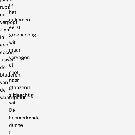
na
rups
het
en
uitkomen
verpopt
eerst
zich
groenachtig
in
wit
een
maar
cocon
vervagen
tussen
al
de
snel
bladeren
naar
van
glanzend
de
zijdeachtig
waardplant.
wit.
De
kenmerkende
dunne
L-