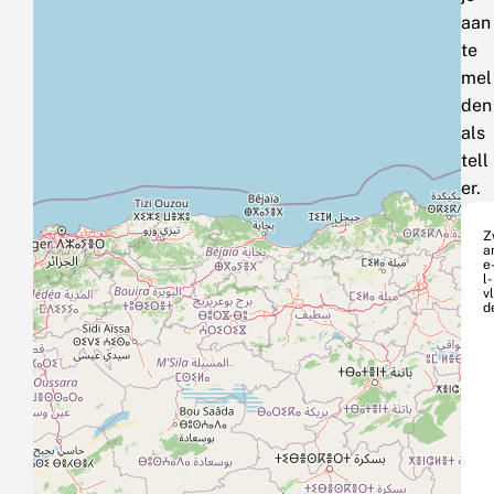
aan
te
mel
den
als
tell
er.
Z
a
e
l-
vl
d