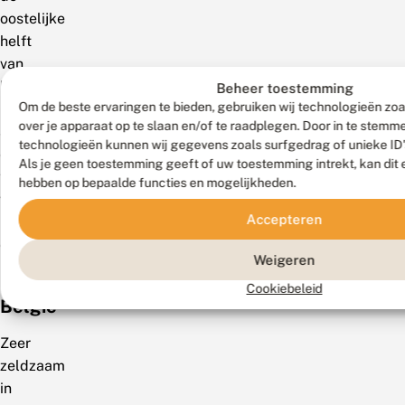
oostelijke
helft
van
het
Beheer toestemming
Om de beste ervaringen te bieden, gebruiken wij technologieën zoa
land
over je apparaat op te slaan en/of te raadplegen. Door in te stem
af
technologieën kunnen wij gegevens zoals surfgedrag of unieke ID'
en
Als je geen toestemming geeft of uw toestemming intrekt, kan dit 
toe
hebben op bepaalde functies en mogelijkheden.
waargenomen.
Accepteren
RL:
ernstig
Weigeren
bedreigd.
Cookiebeleid
België
Zeer
zeldzaam
in