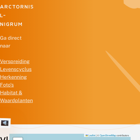
ARCTORNIS
L-
NIGRUM
Ga direct
naar
Verspreiding
Levenscyclus
Herkenning
Foto's
Habitat &
Waardplanten
Leaflet
|
©
OpenStreetMap
contributors
Vl