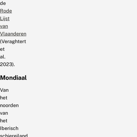
de
Rode
Lijst
van
Vlaanderen
(Veraghtert
et
al.
2023).
Mondiaal
Van
het
noorden
van
het
Iberisch
schiereiland