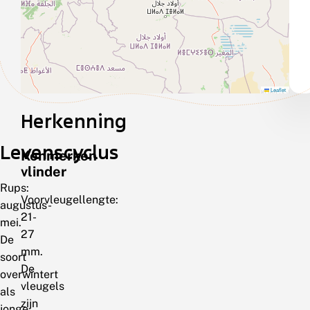
Leaflet
Herkenning
Levenscyclus
Kenmerken
vlinder
Rups:
Voorvleugellengte:
augustus-
21-
mei.
27
De
mm.
soort
De
overwintert
vleugels
als
zijn
jonge