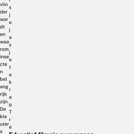
vlin
s
der
j
wor
e
dt
j
en
a
waa
s
rom
j
inse
e
cte
t
n
e
bel
k
ang
r
rijk
a
zijn.
p
De
T
kle
r
uter
e
s