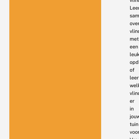
onderstaande
vlin
button.
Lee
sam
ove
vlin
met
een
leu
opd
of
leer
wel
vlin
er
in
jou
tuin
voo