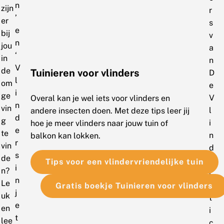
n
zijn
r
’
er
s
e
bij
v
n
jou
a
‘
in
n
V
de
Tuinieren voor vlinders
D
l
om
e
i
ge
V
Overal kan je wel iets voor vlinders en
n
vin
l
andere insecten doen. Met deze tips leer jij
d
g
i
hoe je meer vlinders naar jouw tuin of
e
te
n
balkon kan lokken.
r
vin
d
s
de
e
Tips voor een vlindervriendelijke tuin
i
n?
r
n
Le
s
Gratis boekje Tuinieren voor vlinders
j
uk
t
e
en
i
t
lee
c