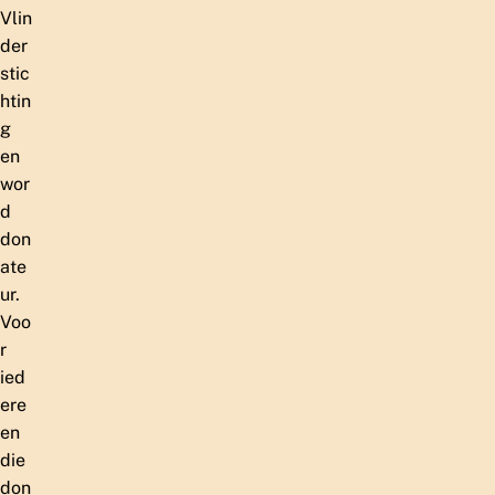
Vlin
der
stic
htin
g
en
wor
d
don
ate
ur.
Voo
r
ied
ere
en
die
don