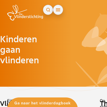
Doorgaan naar inhoud
Kinderen
gaan
vlinderen
Eitjes,
Op
Vlinderdagboek
Th
Ga naar het vlinderdagboek
rupsen
sch