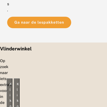
s
.
Ga naar de lespakketten
Vlinderwinkel
Op
zoek
naar
iets
K
K
extra’s
l
l
voor
i
i
in
k
k
de
o
o