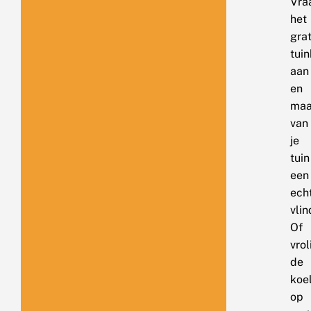
Vra
het
grat
tui
aan
en
ma
van
je
tuin
een
ech
vlin
Of
vrol
de
koe
op