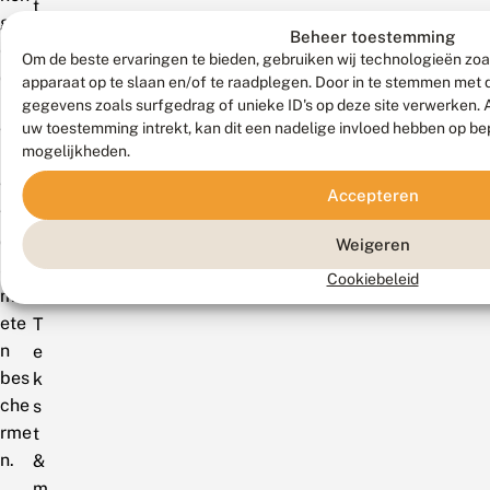
t
gez
g
Beheer toestemming
et
r
Om de beste ervaringen te bieden, gebruiken wij technologieën zoa
ove
apparaat op te slaan en/of te raadplegen. Door in te stemmen met
o
r
gegevens zoals surfgedrag of unieke ID's op deze site verwerken. 
e
uw toestemming intrekt, kan dit een nadelige invloed hebben op be
waa
n
mogelijkheden.
rom
e
we
Accepteren
b
vlin
l
der
Weigeren
a
s
d
Cookiebeleid
mo
ete
T
n
e
bes
k
che
s
rme
t
n.
&
m