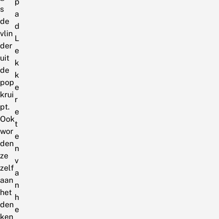
p
s
a
de
d
vlin
L
der
e
uit
k
de
k
pop
e
krui
r
pt.
e
Ook
t
wor
e
den
n
ze
v
zelf
a
aan
n
het
h
den
e
ken