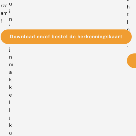
u
rza
h
i
am
t
n
!
i
’
n
z
Download en/of bestel de herkenningskaart
g
i
.
j
n
m
a
k
k
e
l
i
j
k
a