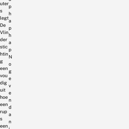
uter
p
s
h
legt
a
De
p
Vlin
h
der
a
stic
p
htin
N
g
o
een
g
vou
e
dig
v
uit
e
hoe
n
een
d
rup
a
s
n
een
i