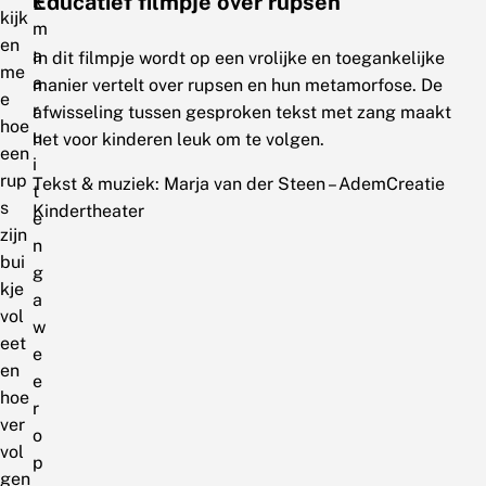
Educatief filmpje over rupsen
k
kijk
m
en
a
In dit filmpje wordt op een vrolijke en toegankelijke
me
a
manier vertelt over rupsen en hun metamorfose. De
e
r
afwisseling tussen gesproken tekst met zang maakt
hoe
u
het voor kinderen leuk om te volgen.
een
i
rup
Tekst & muziek: Marja van der Steen – AdemCreatie
t
s
Kindertheater
e
zijn
n
bui
g
kje
a
vol
w
eet
e
en
e
hoe
r
ver
o
vol
p
gen