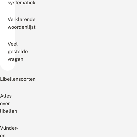
systematiek
Verklarende
woordenlijst
Veel
gestelde
vragen
Libellensoorten
Alles
over
libellen
Vlinder-
en