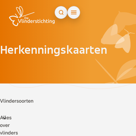
Doorgaan naar inhoud
Herkenningskaarten
Vlindersoorten
Alles
over
vlinders