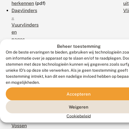
herkennen
(pdf)
uit
Dagvlinders
Vl
–
Vuurvlinders
en
pages
Beheer toestemming
herkennen
(pdf)
Om de beste ervaringen te bieden, gebruiken wij technologieën zoa
Dagvlinders
om informatie over je apparaat op te slaan en/of te raadplegen. Doo
–
stemmen met deze technologieën kunnen wij gegevens zoals surf
Witjes
unieke ID's op deze site verwerken. Als je geen toestemming geeft
herkennen
(pdf)
toestemming intrekt, kan dit een nadelige invloed hebben op bepaa
Dagvlinders
en mogelijkheden.
–
Accepteren
Zandoogjes
herkennen
(pdf)
Weigeren
Dagvlinders
Cookiebeleid
–
Vossen