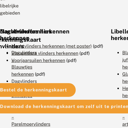
libelrijke
gebieden
Dagvlinderfamilies
Nachtvlinders herkennen
Libell
herkennen
herke
rkenningskaart
nvlinders
Nachtvlinders herkennen (met poster)
(pdf)
Dagvlinders
Bl
Vleugelloze vlinders herkennen
(pdf)
–
ju
Voorjaarsuilen herkennen
(pdf)
Blauwtjes
he
herkennen
(pdf)
Gl
Dagvlinders
he
–
He
Bestel de herkenningskaart
Dikkopjes
he
herkennen
(pdf)
Pa
Download de herkenningskaart om zelf uit te printe
Dagvlinders
he
–
–
Parelmoervlinders
ar