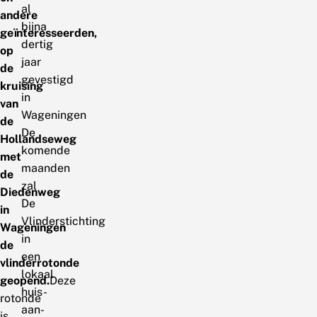
al
andere
bijna
geïnteresseerden,
dertig
op
jaar
de
gevestigd
kruising
in
van
Wageningen
de
De
Hollandseweg
komende
met
maanden
de
zal
Diedenweg
De
in
Vlinderstichting
Wageningen
in
de
een
vlinderrotonde
lokaal
geopend.
Deze
huis-
rotonde
aan-
is