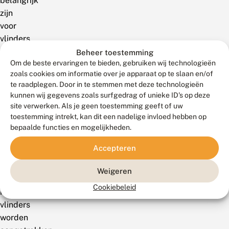
belangrijk
zijn
voor
vlinders.
Niet
Beheer toestemming
Om de beste ervaringen te bieden, gebruiken wij technologieën
alleen
zoals cookies om informatie over je apparaat op te slaan en/of
wordt
te raadplegen. Door in te stemmen met deze technologieën
een
kunnen wij gegevens zoals surfgedrag of unieke ID's op deze
klein
site verwerken. Als je geen toestemming geeft of uw
stukje
toestemming intrekt, kan dit een nadelige invloed hebben op
natuur
bepaalde functies en mogelijkheden.
zo
Accepteren
ingericht
dat
Weigeren
er
Cookiebeleid
meer
vlinders
worden