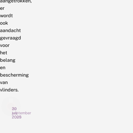
aangetrokken,
er
wordt
ook
aandacht
gevraagd
voor
het
belang
en
bescherming
van
vlinders.
29
30
september
juli
2025
2009
T
B
o
o