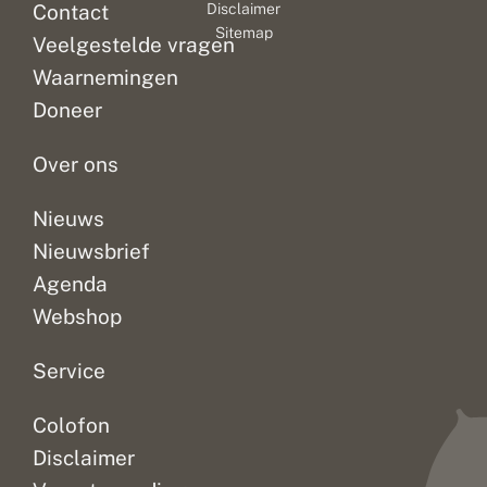
Contact
Disclaimer
t
te
aurelia
Sitemap
e
Veelgestelde vragen
doen
en
e
met
groot
n
Waarnemingen
de
koolwitje.
v
Doneer
e
kracht
Vanmiddag
r
van
werd...
v
Over ons
verhalen...
o
l
g
Nieuws
Nieuwsbrief
Agenda
Webshop
Service
Colofon
Disclaimer