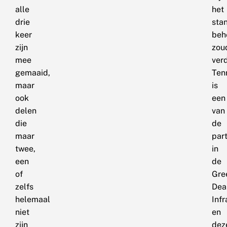
alle
het
drie
sta
keer
beh
zijn
zou
mee
ver
gemaaid,
Ten
maar
is
ook
een
delen
van
die
de
maar
par
twee,
in
een
de
of
Gre
zelfs
Dea
helemaal
Inf
niet
en
zijn
dez