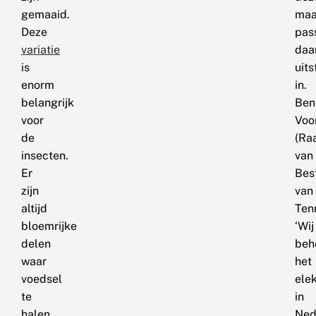
gemaaid.
maa
Deze
pas
variatie
daa
is
uit
enorm
in.
belangrijk
Ben
voor
Voo
de
(Ra
insecten.
van
Er
Bes
zijn
van
altijd
Ten
bloemrijke
‘Wij
delen
beh
waar
het
voedsel
elek
te
in
halen
Ned