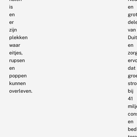
is
en
en
gro
er
del
zijn
van
plekken
Dui
waar
en
eitjes,
zor
rupsen
erv
en
dat
poppen
gro
kunnen
str
overleven.
bij
41
mil
con
en
bed
ter