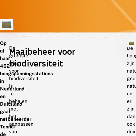
Op
De
De
Maaibeheer voor
al
grootste
hoo
haar
biodiversiteit
winst
zijn
462
voor
natu
hoogspanningsstations
biodiversiteit
gee
in
is
nat
Nederland
te
en
en
behalen
er
Duitsland
met
zijn
gaat
het
dan
netbeheerder
aanpassen
ook
TenneT
van
duid
de