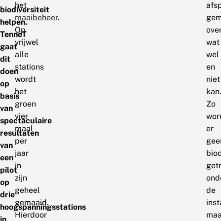
het
afs
biodiversiteit
maaibeheer
.
gem
helpen.
Op
ove
TenneT
vrijwel
wat
gaat
alle
wel
dit
stations
en
doen
wordt
niet
op
het
kan
basis
groen
Zo
van
vier
wor
spectaculaire
maal
er
resultaten
per
gee
van
jaar
bio
een
in
get
pilot
zijn
ond
op
geheel
de
drie
gemaaid.
inst
hoogspanningsstations
Hierdoor
maa
in