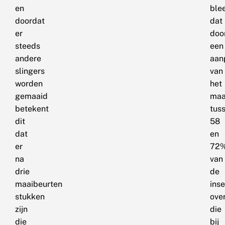
en
ble
doordat
dat
er
doo
steeds
een
andere
aan
slingers
van
worden
het
gemaaid
maa
betekent
tus
dit
58
dat
en
er
72
na
van
drie
de
maaibeurten
ins
stukken
ove
zijn
die
die
bij