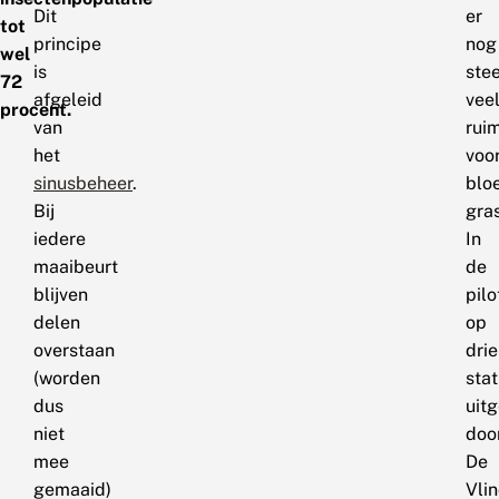
Dit
er
tot
principe
nog
wel
is
ste
72
afgeleid
vee
procent.
van
rui
het
voo
sinusbeheer
.
blo
Bij
gra
iedere
In
maaibeurt
de
blijven
pilo
delen
op
overstaan
drie
(worden
stat
dus
uit
niet
doo
mee
De
gemaaid)
Vlin