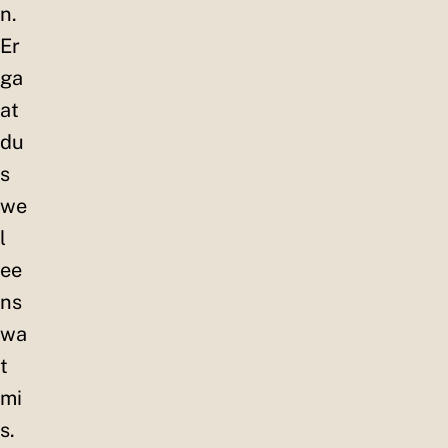
n.
Er
ga
at
du
s
we
l
ee
ns
wa
t
mi
s.