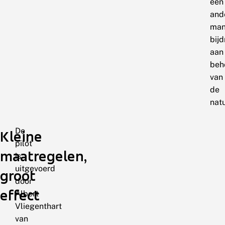
een
and
man
bij
aan
beh
van
de
natu
De
Kleine
pilot
maatregelen,
is
uitgevoerd
groot
door
effect
Albert
Vliegenthart
van