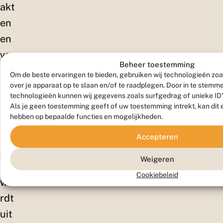
akt
en
en
vo
Beheer toestemming
or
Om de beste ervaringen te bieden, gebruiken wij technologieën zoa
me
over je apparaat op te slaan en/of te raadplegen. Door in te stem
technologieën kunnen wij gegevens zoals surfgedrag of unieke ID'
er
Als je geen toestemming geeft of uw toestemming intrekt, kan dit 
hebben op bepaalde functies en mogelijkheden.
de
re
Accepteren
jar
Weigeren
en,
Cookiebeleid
wo
rdt
uit