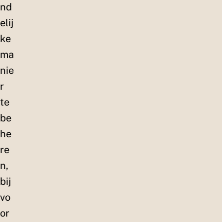
nd
elij
ke
ma
nie
r
te
be
he
re
n,
bij
vo
or