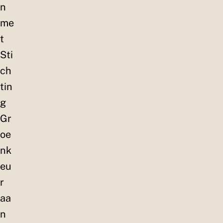
n
me
t
Sti
ch
tin
g
Gr
oe
nk
eu
r
aa
n