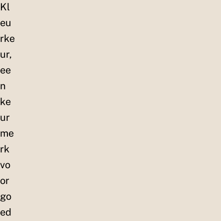
Kl
eu
rke
ur,
ee
n
ke
ur
me
rk
vo
or
go
ed