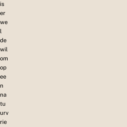
is
er
we
l
de
wil
om
op
ee
n
na
tu
urv
rie