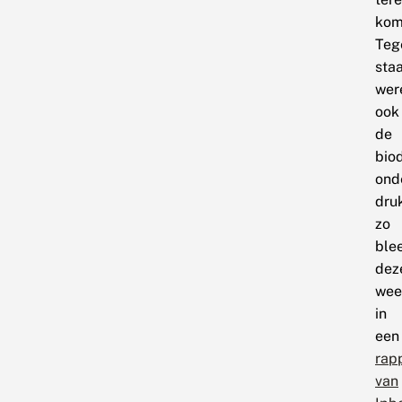
kom
Tege
sta
wer
ook
de
biod
ond
dru
zo
ble
dez
wee
in
een
rap
van