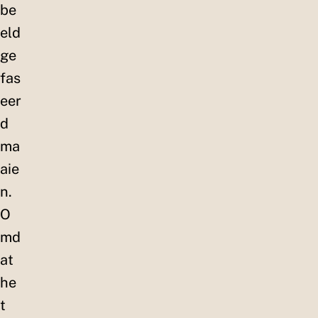
be
eld
ge
fas
eer
d
ma
aie
n.
O
md
at
he
t