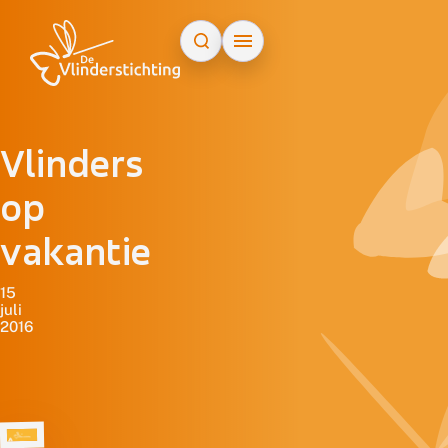
Doorgaan naar inhoud
Vlinders
op
vakantie
15
juli
2016