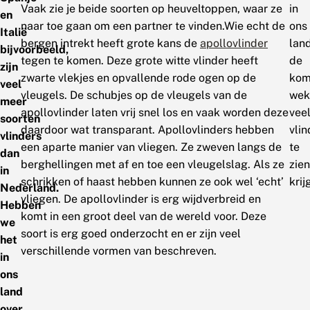
Vaak zie je beide soorten op heuveltoppen, waar ze
in
en
naar toe gaan om een partner te vinden.Wie echt de
ons
Italië
bergen intrekt heeft grote kans de
apollovlinder
lan
bijvoorbeeld,
tegen te komen. Deze grote witte vlinder heeft
de
zijn
zwarte vlekjes en opvallende rode ogen op de
kom
veel
vleugels. De schubjes op de vleugels van de
wek
meer
apollovlinder laten vrij snel los en vaak worden deze
vee
soorten
daardoor wat transparant. Apollovlinders hebben
vlin
vlinders
een aparte manier van vliegen. Ze zweven langs de
te
dan
berghellingen met af en toe een vleugelslag. Als ze
zien
in
schrikken of haast hebben kunnen ze ook wel ‘echt’
krij
Nederland.
vliegen. De apollovlinder is erg wijdverbreid en
Hebben
komt in een groot deel van de wereld voor. Deze
we
soort is erg goed onderzocht en er zijn veel
het
verschillende vormen van beschreven.
in
ons
land
over