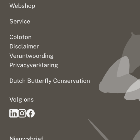
i
Webshop
n
g
Service
Colofon
Disclaimer
Verantwoording
Privacyverklaring
Dutch Butterfly Conservation
Volg ons
Nieuwsbrief