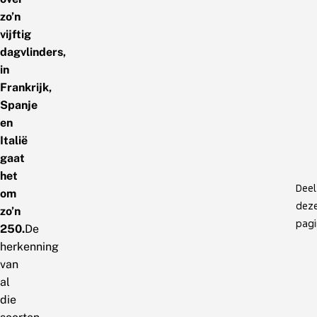
zo’n
vijftig
dagvlinders,
in
Frankrijk,
Spanje
en
Italië
gaat
het
Deel
om
dez
zo’n
pagi
250.
De
herkenning
van
al
die