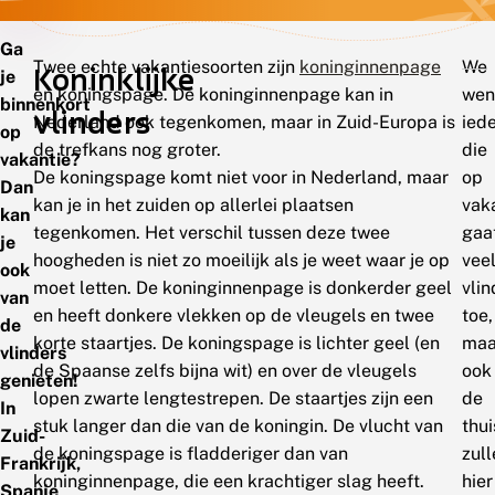
Ga
Twee echte vakantiesoorten zijn
koninginnenpage
We
Koninklijke
je
en koningspage. De koninginnenpage kan in
wen
binnenkort
vlinders
Nederland ook tegenkomen, maar in Zuid-Europa is
ied
op
de trefkans nog groter.
die
vakantie?
De koningspage komt niet voor in Nederland, maar
op
Dan
kan je in het zuiden op allerlei plaatsen
vak
kan
tegenkomen. Het verschil tussen deze twee
gaa
je
hoogheden is niet zo moeilijk als je weet waar je op
vee
ook
moet letten. De koninginnenpage is donkerder geel
vlin
van
en heeft donkere vlekken op de vleugels en twee
toe,
de
korte staartjes. De koningspage is lichter geel (en
maa
vlinders
de Spaanse zelfs bijna wit) en over de vleugels
ook
genieten!
lopen zwarte lengtestrepen. De staartjes zijn een
de
In
stuk langer dan die van de koningin. De vlucht van
thui
Zuid-
de koningspage is fladderiger dan van
zull
Frankrijk,
koninginnenpage, die een krachtiger slag heeft.
hier
Spanje