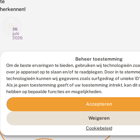
te
herkennen!
14
29
25
juli
juni
juni
2026
2026
2026
T
D
S
u
o
p
i
o
e
Beheer toestemming
n
r
u
Om de beste ervaringen te bieden, gebruiken wij technologieën zoa
v
Afgelopen
h
De
r
Het
over je apparaat op te slaan en/of te raadplegen. Door in te stem
Ook
l
e
e
weekend
aardbeivlinder
is
Bekijk
technologieën kunnen wij gegevens zoals surfgedrag of unieke ID'
i
t
n
al het
organiseerde
is
weer
Als je geen toestemming geeft of uw toestemming intrekt, kan dit 
n
h
n
nieuws
interessant
De
een
de
hebben op bepaalde functies en mogelijkheden.
d
e
a
Vlinderstichting
landelijk
tijd
e
l
a
r
e
r
Accepteren
voor
bedreigde
van
t
l
l
de
soort.
de
e
a
a
achttiende
Gek
rivierrombout!
Weigeren
l
n
r
keer
genoeg
Tussen
l
d
v
Cookiebeleid
i
de
a
is
e
half
n
a
n
Tuinvlindertelling.
er
juni