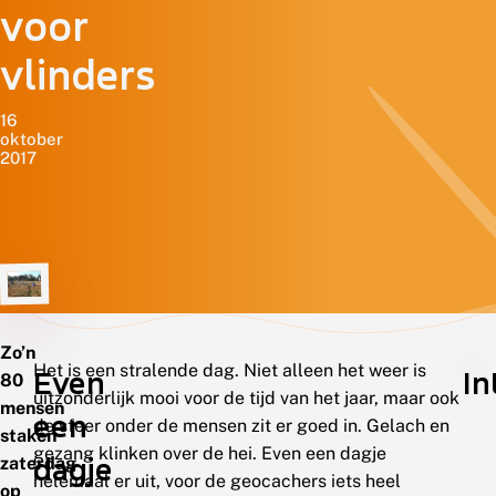
voor
vlinders
16
oktober
2017
Zo’n
Het is een stralende dag. Niet alleen het weer is
Even
In
80
uitzonderlijk mooi voor de tijd van het jaar, maar ook
mensen
een
de sfeer onder de mensen zit er goed in. Gelach en
staken
gezang klinken over de hei. Even een dagje
dagje
zaterdag
helemaal er uit, voor de geocachers iets heel
op