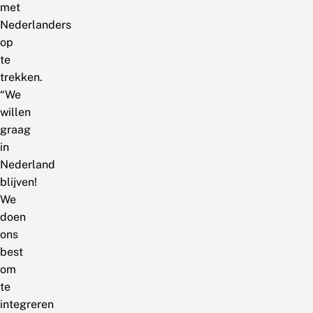
met
Nederlanders
op
te
trekken.
“We
willen
graag
in
Nederland
blijven!
We
doen
ons
best
om
te
integreren