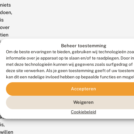
niets
doen,
is
over
tien
jaar
Beheer toestemming
alles
Om de beste ervaringen te bieden, gebruiken wij technologieën zo
dichtgegroeid,”
informatie over je apparaat op te slaan en/of te raadplegen. Door 
met deze technologieën kunnen wij gegevens zoals surfgedrag of 
vertelt
deze site verwerken. Als je geen toestemming geeft of uw toestem
boswachter
kan dit een nadelige invloed hebben op bepaalde functies en moge
Jap
Smits.
Accepteren
“Omdat
het
Weigeren
terrein
Cookiebeleid
kwetsbaar
is,
willen