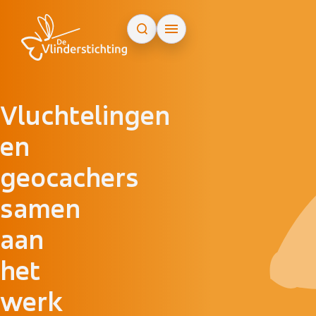
Doorgaan naar inhoud
Vluchtelingen
en
geocachers
samen
aan
het
werk