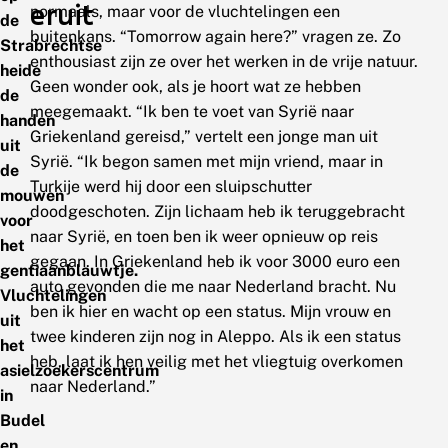
eruit
normaals, maar voor de vluchtelingen een
de
buitenkans. “Tomorrow again here?” vragen ze. Zo
Strabrechtse
enthousiast zijn ze over het werken in de vrije natuur.
heide
Geen wonder ook, als je hoort wat ze hebben
de
meegemaakt. “Ik ben te voet van Syrië naar
handen
Griekenland gereisd,” vertelt een jonge man uit
uit
Syrië. “Ik begon samen met mijn vriend, maar in
de
Turkije werd hij door een sluipschutter
mouwen
doodgeschoten. Zijn lichaam heb ik teruggebracht
voor
naar Syrië, en toen ben ik weer opnieuw op reis
het
gegaan. In Griekenland heb ik voor 3000 euro een
gentiaanblauwtje.
auto gevonden die me naar Nederland bracht. Nu
Vluchtelingen
ben ik hier en wacht op een status. Mijn vrouw en
uit
twee kinderen zijn nog in Aleppo. Als ik een status
het
heb, laat ik hen veilig met het vliegtuig overkomen
asielzoekerscentrum
naar Nederland.”
in
Budel
en