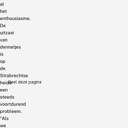
al
het
enthousiasme.
De
uitzaai
van
dennetjes
is
op
de
Strabrechtse
Deel deze pagina
heide
een
steeds
voortdurend
probleem.
“Als
we