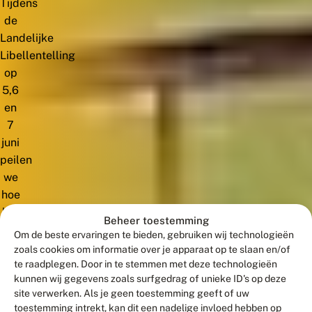
Tijdens
de
Landelijke
Libellentelling
op
5,6
en
7
juni
peilen
we
hoe
het
Beheer toestemming
gaat
Om de beste ervaringen te bieden, gebruiken wij technologieën
met
zoals cookies om informatie over je apparaat op te slaan en/of
de
te raadplegen. Door in te stemmen met deze technologieën
kunnen wij gegevens zoals surfgedrag of unieke ID's op deze
verschillende
site verwerken. Als je geen toestemming geeft of uw
soorten
toestemming intrekt, kan dit een nadelige invloed hebben op