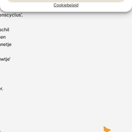
nmerken’,
Cookiebeleid
enscyclus’,
schil
sen
netje
wtje’
l
r.