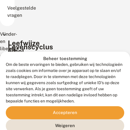
Veelgestelde
vragen
Vlinder-
en
Leefwijze
Levenscyclus
libelrijke
en
Libel
libellen
Anatomie
Mannetje
gebieden
gedrag
of
Beheer toestemming
libellen
of
Om de beste ervaringen te bieden, gebruiken wij technologieën
juffer?
vrouwtje?
zoals cookies om informatie over je apparaat op te slaan en/of
r
te raadplegen. Door in te stemmen met deze technologieën
d
kunnen wij gegevens zoals surfgedrag of unieke ID's op deze
site verwerken. Als je geen toestemming geeft of uw
s
toestemming intrekt, kan dit een nadelige invloed hebben op
r
bepaalde functies en mogelijkheden.
llen
Accepteren
:
Weigeren