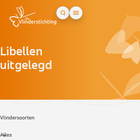
Doorgaan naar inhoud
Libellen
uitgelegd
Vlindersoorten
Alles