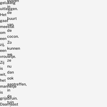
blijven
gelukkig
in
uitleggen.
de
Het
buurt
gaat
van
meestal
de
om
cocon.
een
Zo
zij,
kunnen
een
we
vrouwtje.
ze
Zij
nu
is
dan
wit,
ook
het
aantreffen,
mannetje
in
is
de
grijsbruin.
tuin
Daarnaast