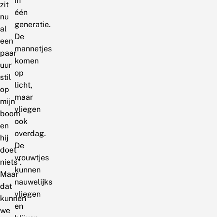
in
zit
één
nu
generatie.
al
De
een
mannetjes
paar
komen
uur
op
stil
licht,
op
maar
mijn
vliegen
boom
ook
en
overdag.
hij
De
doet
vrouwtjes
niets”.
kunnen
Maar
nauwelijks
dat
vliegen
kunnen
en
we