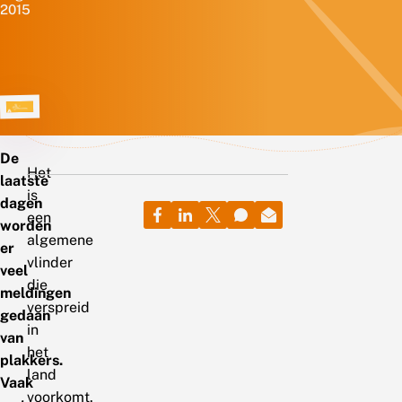
2015
De
Het
laatste
is
dagen
een
worden
algemene
er
vlinder
veel
die
meldingen
verspreid
gedaan
in
van
het
plakkers.
land
Vaak
voorkomt.