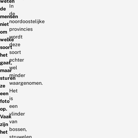
weten
In
de
de
mensen
noordoostelijke
niet
provincies
om
wordt
welke
deze
soort
soort
het
echter
gaat,
wel
maar
minder
sturen
waargenomen.
ze
Het
een
is
foto
een
op.
vlinder
Vaak
van
zijn
bossen,
het
struwelen,