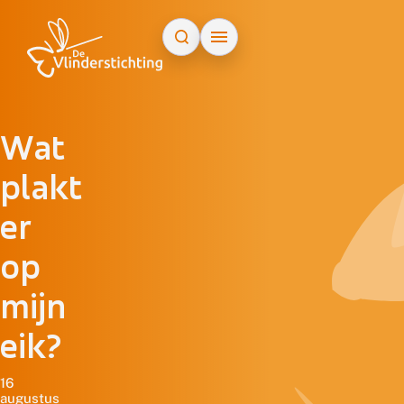
Doorgaan naar inhoud
Wat
plakt
er
op
mijn
eik?
16
augustus