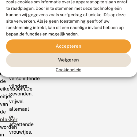
mogelijkheden
zoals cookies om informatie over je apparaat op te slaan en/of
Ze
te raadplegen. Door in te stemmen met deze technologieën
voor
is
kunnen wij gegevens zoals surfgedrag of unieke ID's op deze
natuurlijke
namelijk
site verwerken. Als je geen toestemming geeft of uw
bestrijding
bezig
toestemming intrekt, kan dit een nadelige invloed hebben op
van
bepaalde functies en mogelijkheden.
met
eikenprocessierups.
het
Accepteren
Tijdens
leggen
dat
van
Weigeren
veldwerk
eitjes
Cookiebeleid
werden
op
verschillende
de
vlinders
eikenboom.De
gevonden,
eitjes
vrijwel
van
allemaal
de
ei-
plakker
afzettende
worden
vrouwtjes.
in