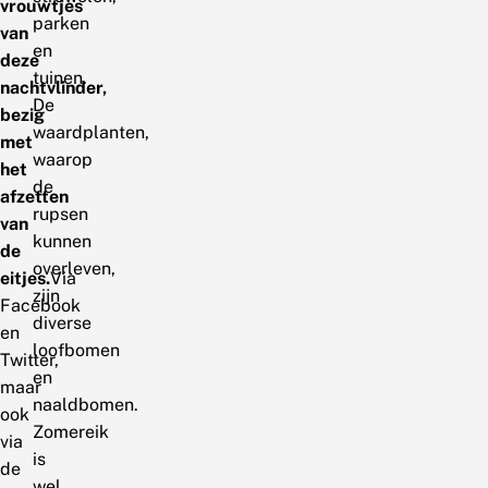
vrouwtjes
parken
van
en
deze
tuinen.
nachtvlinder,
De
bezig
waardplanten,
met
waarop
het
de
afzetten
rupsen
van
kunnen
de
overleven,
eitjes.
Via
zijn
Facebook
diverse
en
loofbomen
Twitter,
en
maar
naaldbomen.
ook
Zomereik
via
is
de
wel