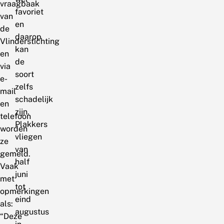
vraagbaak
favoriet
van
en
de
daarop
Vlinderstichting
kan
en
de
via
soort
e-
zelfs
mail
schadelijk
en
zijn.
telefoon
Plakkers
worden
vliegen
ze
van
gemeld.
half
Vaak
juni
met
tot
opmerkingen
eind
als:
augustus
“Deze