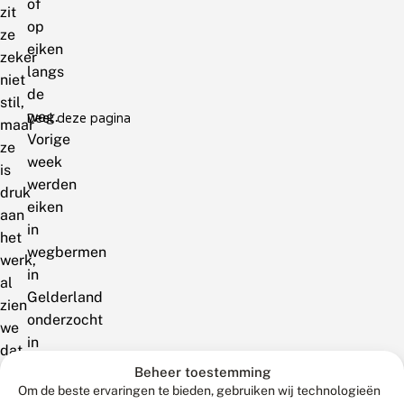
of
zit
op
ze
eiken
zeker
langs
niet
de
stil,
weg.
Deel deze pagina
maar
Vorige
ze
week
is
werden
druk
eiken
aan
in
het
wegbermen
werk,
in
al
Gelderland
zien
onderzocht
we
in
dat
verband
Beheer toestemming
niet
met
Om de beste ervaringen te bieden, gebruiken wij technologieën
direct.